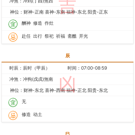
吉
冲煞：冲鸡(丁酉)煞西
神位：财神-正南 喜神-东南 福神-东北 阳贵-正东
酬神
修造
作灶
赴任
出行
祭祀
祈福
斋醮
开光
辰
时辰：辰时（甲辰）
时间：07:00-08:59
凶
冲煞：冲狗(戊戌)煞南
神位：财神-东北 喜神-西南 福神-正北 阳贵-东北
无
修造
动土
巳