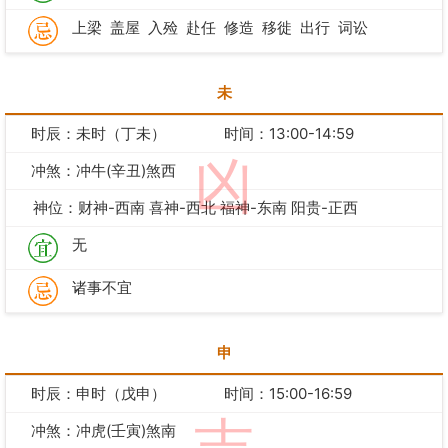
上梁
盖屋
入殓
赴任
修造
移徙
出行
词讼
未
时辰：未时（丁未）
时间：13:00-14:59
凶
冲煞：冲牛(辛丑)煞西
神位：财神-西南 喜神-西北 福神-东南 阳贵-正西
无
诸事不宜
申
时辰：申时（戊申）
时间：15:00-16:59
吉
冲煞：冲虎(壬寅)煞南