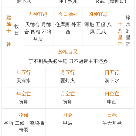
涧下水
冲羊煞东
玄武（黑道日）
吉神宜趋
今日胎神
凶神宜忌
建
二
轸
除
十
水
天德合 月德
仓库厕 外正
河魁 五虚 八
收
十
八
蚓
合 四相 不将
西
风 元武
日
二
星
星
益后
神
宿
宿
彭祖百忌
丁不剃头头必生疮 丑不冠带主不还乡
年五行
月五行
日五行
天河水
覆灯火
涧下水
年空亡
月空亡
日空亡
寅卯
寅卯
申酉
物候
月令
日禄
谷雨 二候，鸣鸠拂
甲辰
午命互禄
奇羽