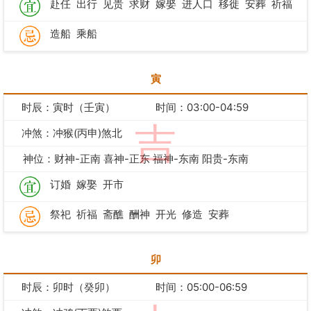
赴任
出行
见贵
求财
嫁娶
进人口
移徙
安葬
祈福
造船
乘船
寅
时辰：寅时（壬寅）
时间：03:00-04:59
吉
冲煞：冲猴(丙申)煞北
神位：财神-正南 喜神-正东 福神-东南 阳贵-东南
订婚
嫁娶
开市
祭祀
祈福
斋醮
酬神
开光
修造
安葬
卯
时辰：卯时（癸卯）
时间：05:00-06:59