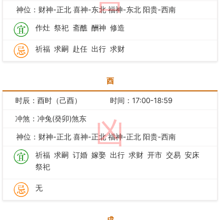
神位：财神-正北 喜神-东北 福神-东北 阳贵-西南
作灶
祭祀
斋醮
酬神
修造
祈福
求嗣
赴任
出行
求财
酉
时辰：酉时（己酉）
时间：17:00-18:59
冲煞：冲兔(癸卯)煞东
凶
神位：财神-正北 喜神-正北 福神-正北 阳贵-西南
祈福
求嗣
订婚
嫁娶
出行
求财
开市
交易
安床
祭祀
无
戌