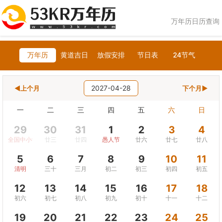
万年历日历查询
万年历
黄道吉日
放假安排
节日表
24节气
2027-04-28
◀上个月
下个月▶
一
二
三
四
五
六
日
29
30
31
1
2
3
4
全国中小学生安全教育日
廿三
廿四
愚人节
廿六
廿七
廿八
5
6
7
8
9
10
11
清明
三十
三月
初二
初三
初四
初五
12
13
14
15
16
17
18
初六
初七
初八
初九
初十
十一
十二
19
20
21
22
23
24
25