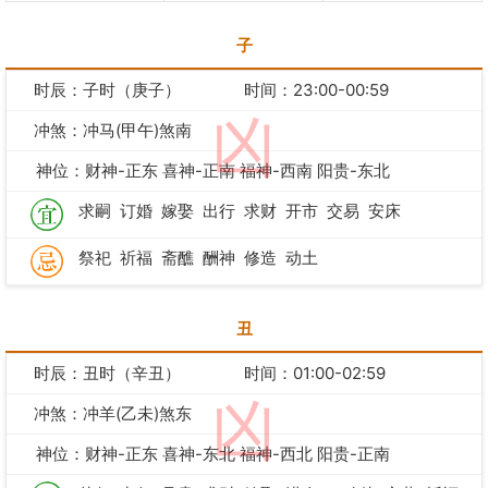
子
时辰：子时（庚子）
时间：23:00-00:59
凶
冲煞：冲马(甲午)煞南
神位：财神-正东 喜神-正南 福神-西南 阳贵-东北
求嗣
订婚
嫁娶
出行
求财
开市
交易
安床
祭祀
祈福
斋醮
酬神
修造
动土
丑
时辰：丑时（辛丑）
时间：01:00-02:59
凶
冲煞：冲羊(乙未)煞东
神位：财神-正东 喜神-东北 福神-西北 阳贵-正南