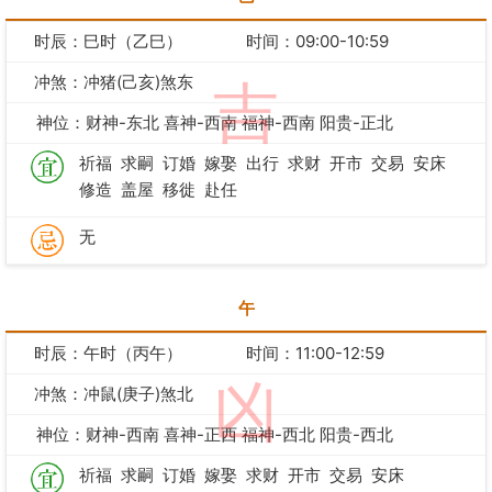
时辰：巳时（乙巳）
时间：09:00-10:59
冲煞：冲猪(己亥)煞东
吉
神位：财神-东北 喜神-西南 福神-西南 阳贵-正北
祈福
求嗣
订婚
嫁娶
出行
求财
开市
交易
安床
修造
盖屋
移徙
赴任
无
午
时辰：午时（丙午）
时间：11:00-12:59
凶
冲煞：冲鼠(庚子)煞北
神位：财神-西南 喜神-正西 福神-西北 阳贵-西北
祈福
求嗣
订婚
嫁娶
求财
开市
交易
安床