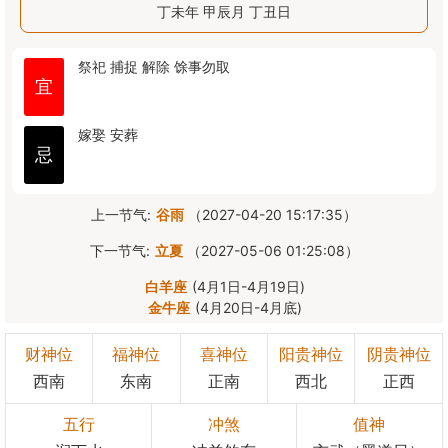
丁未年 甲辰月 丁丑日
祭祀
捕捉
解除
馀事勿取
宜
嫁娶
安葬
忌
上一节气:
谷雨
（2027-04-20 15:17:35）
下一节气:
立夏
（2027-05-06 01:25:08）
白羊座
(4月1日-4月19日)
金牛座
(4月20日-4月底)
财神位
福神位
喜神位
阳贵神位
阴贵神位
西南
东南
正南
西北
正西
五行
冲煞
值神