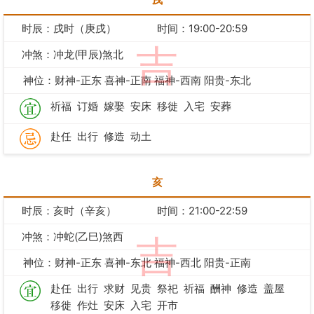
时辰：戌时（庚戌）
时间：19:00-20:59
吉
冲煞：冲龙(甲辰)煞北
神位：财神-正东 喜神-正南 福神-西南 阳贵-东北
祈福
订婚
嫁娶
安床
移徙
入宅
安葬
赴任
出行
修造
动土
亥
时辰：亥时（辛亥）
时间：21:00-22:59
冲煞：冲蛇(乙巳)煞西
吉
神位：财神-正东 喜神-东北 福神-西北 阳贵-正南
赴任
出行
求财
见贵
祭祀
祈福
酬神
修造
盖屋
移徙
作灶
安床
入宅
开市