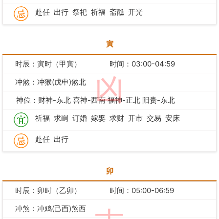
赴任
出行
祭祀
祈福
斋醮
开光
寅
时辰：寅时（甲寅）
时间：03:00-04:59
凶
冲煞：冲猴(戊申)煞北
神位：财神-东北 喜神-西南 福神-正北 阳贵-东北
祈福
求嗣
订婚
嫁娶
求财
开市
交易
安床
赴任
出行
卯
时辰：卯时（乙卯）
时间：05:00-06:59
冲煞：冲鸡(己酉)煞西