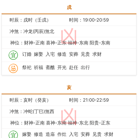
戌
时辰：戌时（壬戌）
时间：19:00-20:59
凶
冲煞：冲龙(丙辰)煞北
神位：财神-正南 喜神-正东 福神-东南 阳贵-东南
订婚
嫁娶
入宅
修造
安葬
见贵
求财
祭祀
祈福
斋醮
开光
赴任
出行
亥
时辰：亥时（癸亥）
时间：21:00-22:59
凶
冲煞：冲蛇(丁巳)煞西
神位：财神-正南 喜神-东南 福神-东北 阳贵-正东
嫁娶
修造
造庙
作灶
入宅
安葬
见贵
求财