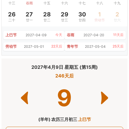
十三
谷雨
十五
十六
十七
十八
十九
26
27
28
29
30
1
2
二十
廿一
廿二
廿三
廿四
劳动节
廿六
上巳节
谷雨
今天
11天后
2027-04-09
2027-04-20
劳动节
青年节
22天后
25天后
2027-05-01
2027-05-04
2027年4月9日 星期五 (第15周)
246天后
9
(羊年) 农历三月初三
上巳节