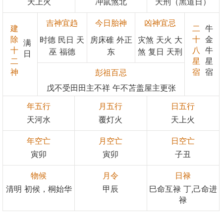
天上火
冲鼠煞北
天刑（黑道日）
吉神宜趋
今日胎神
凶神宜忌
建
二
牛
除
十
金
时德 民日 天
房床碓 外正
灾煞 天火 大
满
十
八
牛
巫 福德
东
煞 复日 天刑
日
二
星
星
神
宿
宿
彭祖百忌
戊不受田田主不祥 午不苫盖屋主更张
年五行
月五行
日五行
天河水
覆灯火
天上火
年空亡
月空亡
日空亡
寅卯
寅卯
子丑
物候
月令
日禄
清明 初候，桐始华
甲辰
巳命互禄 丁,己命进
禄