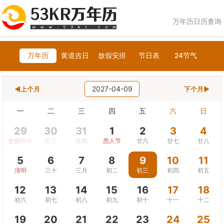
万年历日历查询
万年历
黄道吉日
放假安排
节日表
24节气
2027-04-09
◀上个月
下个月▶
一
二
三
四
五
六
日
29
30
31
1
2
3
4
全国中小学生安全教育日
廿三
廿四
愚人节
廿六
廿七
廿八
5
6
7
8
9
10
11
清明
三十
三月
初二
初三
初四
初五
12
13
14
15
16
17
18
初六
初七
初八
初九
初十
十一
十二
19
20
21
22
23
24
25