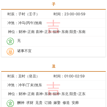
子
时辰：子时（壬子）
时间：23:00-00:59
吉
冲煞：冲马(丙午)煞南
神位：财神-正南 喜神-正东 福神-东南 阳贵-东南
无
诸事不宜
丑
时辰：丑时（癸丑）
时间：01:00-02:59
吉
冲煞：冲羊(丁未)煞东
神位：财神-正南 喜神-东南 福神-东北 阳贵-正东
酬神
求财
见贵
订婚
嫁娶
修造
安葬