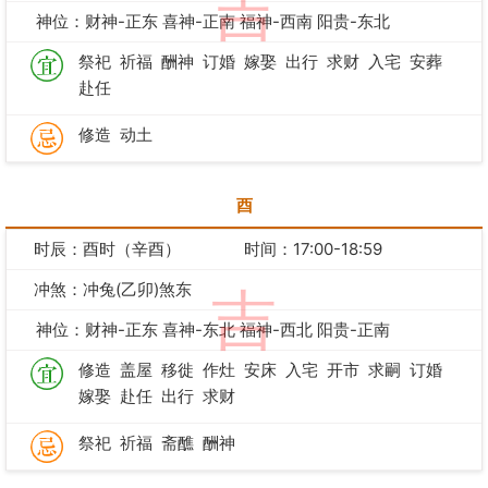
吉
神位：财神-正东 喜神-正南 福神-西南 阳贵-东北
祭祀
祈福
酬神
订婚
嫁娶
出行
求财
入宅
安葬
赴任
修造
动土
酉
时辰：酉时（辛酉）
时间：17:00-18:59
冲煞：冲兔(乙卯)煞东
吉
神位：财神-正东 喜神-东北 福神-西北 阳贵-正南
修造
盖屋
移徙
作灶
安床
入宅
开市
求嗣
订婚
嫁娶
赴任
出行
求财
祭祀
祈福
斋醮
酬神