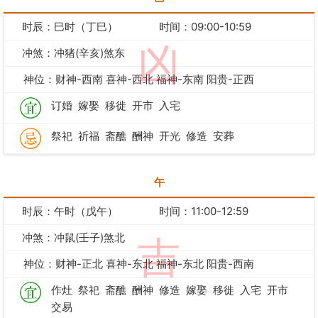
时辰：巳时（丁巳）
时间：09:00-10:59
凶
冲煞：冲猪(辛亥)煞东
神位：财神-西南 喜神-西北 福神-东南 阳贵-正西
订婚
嫁娶
移徙
开市
入宅
祭祀
祈福
斋醮
酬神
开光
修造
安葬
午
时辰：午时（戊午）
时间：11:00-12:59
冲煞：冲鼠(壬子)煞北
吉
神位：财神-正北 喜神-东北 福神-东北 阳贵-西南
作灶
祭祀
斋醮
酬神
修造
嫁娶
移徙
入宅
开市
交易