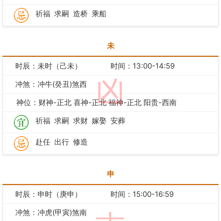
祈福
求嗣
造桥
乘船
未
时辰：未时（己未）
时间：13:00-14:59
凶
冲煞：冲牛(癸丑)煞西
神位：财神-正北 喜神-正北 福神-正北 阳贵-西南
祈福
求嗣
求财
嫁娶
安葬
赴任
出行
修造
申
时辰：申时（庚申）
时间：15:00-16:59
冲煞：冲虎(甲寅)煞南