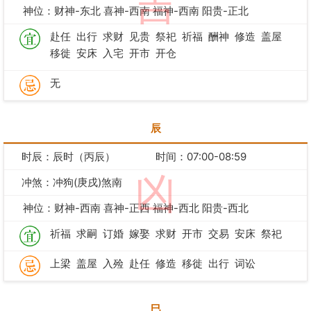
吉
神位：财神-东北 喜神-西南 福神-西南 阳贵-正北
赴任
出行
求财
见贵
祭祀
祈福
酬神
修造
盖屋
移徙
安床
入宅
开市
开仓
无
辰
时辰：辰时（丙辰）
时间：07:00-08:59
凶
冲煞：冲狗(庚戌)煞南
神位：财神-西南 喜神-正西 福神-西北 阳贵-西北
祈福
求嗣
订婚
嫁娶
求财
开市
交易
安床
祭祀
上梁
盖屋
入殓
赴任
修造
移徙
出行
词讼
巳