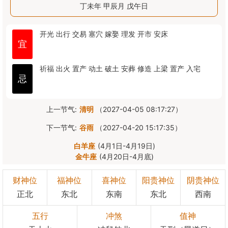
丁未年 甲辰月 戊午日
开光
出行
交易
塞穴
嫁娶
理发
开市
安床
宜
祈福
出火
置产
动土
破土
安葬
修造
上梁
置产
入宅
忌
上一节气:
清明
（2027-04-05 08:17:27）
下一节气:
谷雨
（2027-04-20 15:17:35）
白羊座
(4月1日-4月19日)
金牛座
(4月20日-4月底)
财神位
福神位
喜神位
阳贵神位
阴贵神位
正北
东北
东南
东北
西南
五行
冲煞
值神