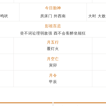
今日胎神
 鸣吠
房床门 外西南
大时 大败
彭祖百忌
癸不词讼理弱敌强 酉不会客醉坐颠狂
月五行
覆灯火
月空亡
寅卯
月令
甲辰