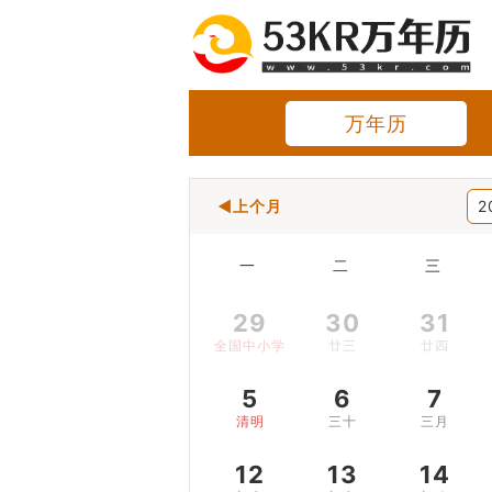
万年历
◀上个月
2
一
二
三
29
30
31
全国中小学生安全教育日
廿三
廿四
5
6
7
清明
三十
三月
12
13
14