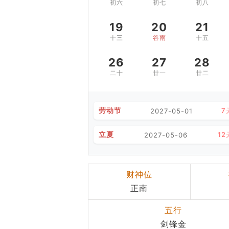
初六
初七
初八
19
20
21
十三
谷雨
十五
26
27
28
二十
廿一
廿二
劳动节
7
2027-05-01
立夏
12
2027-05-06
财神位
正南
五行
剑锋金