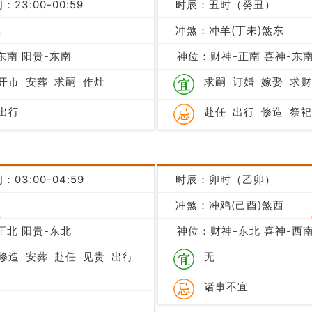
：23:00-00:59
时辰：丑时（癸丑）
吉
冲煞：冲羊(丁未)煞东
东南 阳贵-东南
神位：财神-正南 喜神-东南
开市
安葬
求嗣
作灶
求嗣
订婚
嫁娶
求财
出行
赴任
出行
修造
祭祀
：03:00-04:59
时辰：卯时（乙卯）
冲煞：冲鸡(己酉)煞西
吉
正北 阳贵-东北
神位：财神-东北 喜神-西南
修造
安葬
赴任
见贵
出行
无
诸事不宜