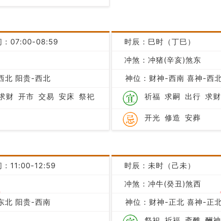
：07:00-08:59
时辰：巳时（丁巳）
凶
冲煞：冲猪(辛亥)煞东
西北 阳贵-西北
神位：财神-西南 喜神-西北
求财
开市
交易
安床
祭祀
祈福
求嗣
出行
求财
开光
修造
安葬
：11:00-12:59
时辰：未时（己未）
冲煞：冲牛(癸丑)煞西
吉
东北 阳贵-西南
神位：财神-正北 喜神-正北
祭祀
祈福
斋醮
酬神