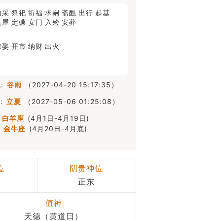
纳采
祭祀
祈福
求嗣
斋醮
出行
起基
盖屋
定磉
安门
入殓
安葬
嫁娶
开市
纳财
出火
:
谷雨
（2027-04-20 15:17:35）
:
立夏
（2027-05-06 01:25:08）
白羊座
(4月1日-4月19日)
金牛座
(4月20日-4月底)
位
阴贵神位
正东
值神
天德（黄道日）