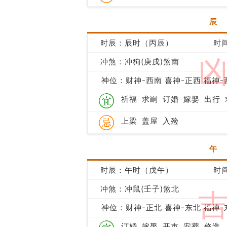
辰
时辰：辰时（丙辰）
时间
冲煞：冲狗(庚戌)煞南
神位：财神-西南 喜神-正西 福神-
祈福
求嗣
订婚
嫁娶
出行
上梁
盖屋
入殓
午
时辰：午时（戊午）
时间
冲煞：冲鼠(壬子)煞北
神位：财神-正北 喜神-东北 福神-
订婚
嫁娶
开市
安葬
修造