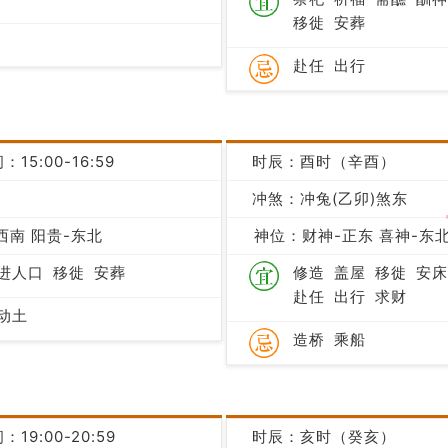
移徙
安葬
赴任
出行
：15:00-16:59
时辰：酉时（辛酉）
冲煞：冲兔(乙卯)煞东
凶
西南 阳贵-东北
神位：财神-正东 喜神-东北
进人口
移徙
安葬
修造
盖屋
移徙
安床
赴任
出行
求财
动土
造桥
乘船
：19:00-20:59
时辰：亥时（癸亥）