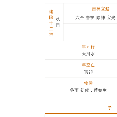
吉神宜趋
建
除
六合 普护 除神 宝光
执
十
日
二
神
年五行
天河水
年空亡
寅卯
物候
谷雨 初候，萍始生
子