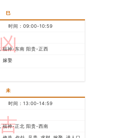
巳
时间：09:00-10:59
凶
 福神-东南 阳贵-正西
嫁娶
未
时间：13:00-14:59
吉
 福神-正北 阳贵-西南
修造
作灶
见贵
求财
嫁娶
进人口