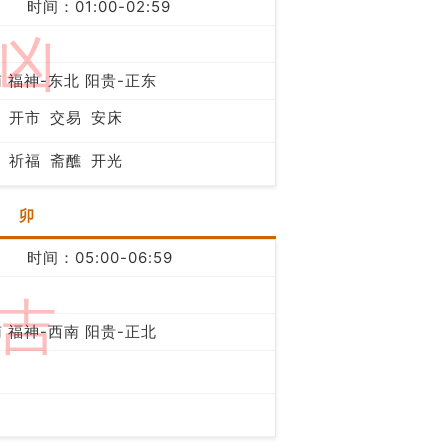
时间：01:00-02:59
凶
 福神-东北 阳贵-正东
开市
交易
安床
祈福
斋醮
开光
卯
时间：05:00-06:59
吉
 福神-西南 阳贵-正北