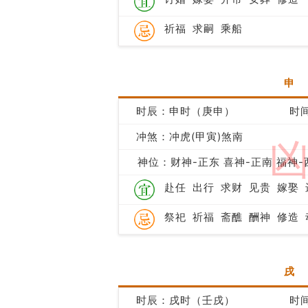
祈福
求嗣
乘船
申
时辰：申时（庚申）
时间
冲煞：冲虎(甲寅)煞南
神位：财神-正东 喜神-正南 福神-
赴任
出行
求财
见贵
嫁娶
祭祀
祈福
斋醮
酬神
修造
戌
时辰：戌时（壬戌）
时间