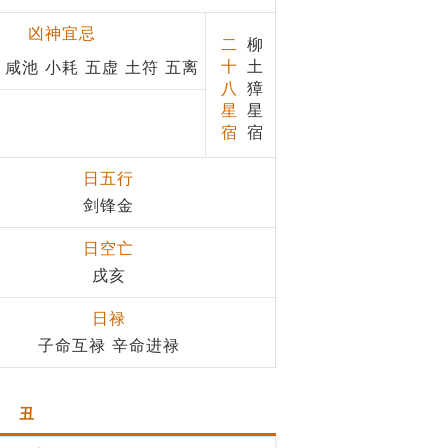
凶神宜忌
二
柳
十
土
 咸池 小耗 五虚 土符 五离
八
獐
星
星
宿
宿
日五行
剑锋金
日空亡
戌亥
日禄
子命互禄 辛命进禄
丑