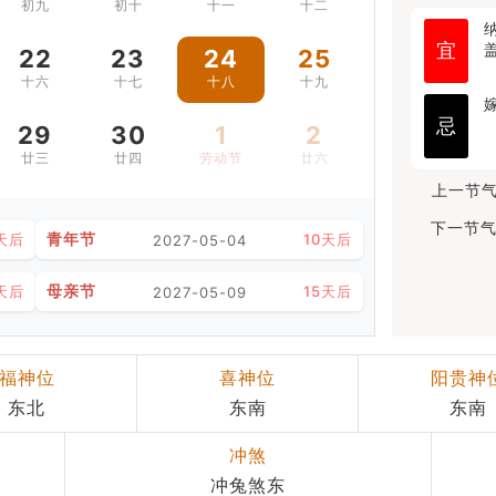
初九
初十
十一
十二
宜
22
23
24
25
十六
十七
十八
十九
忌
29
30
1
2
廿三
廿四
劳动节
廿六
上一节气
下一节气
青年节
天后
10天后
2027-05-04
母亲节
天后
15天后
2027-05-09
福神位
喜神位
阳贵神
东北
东南
东南
冲煞
冲兔煞东