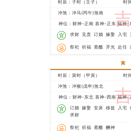
时辰：子时（壬子）
时间
冲煞：冲马(丙午)煞南
神位：财神-正南 喜神-正东 福神-
求财
见贵
订婚
嫁娶
入宅
祭祀
祈福
斋醮
开光
赴任
寅
时辰：寅时（甲寅）
时间
冲煞：冲猴(戊申)煞北
神位：财神-东北 喜神-西南 福神-
订婚
嫁娶
安床
移徙
入宅
求财
祭祀
祈福
斋醮
酬神