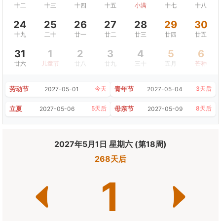
十二
十三
十四
十五
小满
十七
十八
24
25
26
27
28
29
30
十九
二十
廿一
廿二
廿三
廿四
廿五
31
1
2
3
4
5
6
廿六
儿童节
廿八
廿九
三十
五月
芒种
劳动节
青年节
今天
3天后
2027-05-01
2027-05-04
立夏
母亲节
5天后
8天后
2027-05-06
2027-05-09
2027年5月1日 星期六 (第18周)
268天后
1