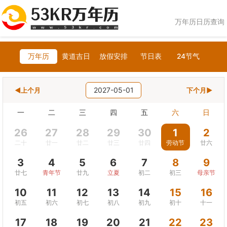
万年历日历查询
万年历
黄道吉日
放假安排
节日表
24节气
2027-05-01
◀上个月
下个月▶
一
二
三
四
五
六
日
26
27
28
29
30
1
2
二十
廿一
廿二
廿三
廿四
劳动节
廿六
3
4
5
6
7
8
9
廿七
青年节
廿九
立夏
初二
初三
母亲节
10
11
12
13
14
15
16
初五
初六
初七
初八
初九
初十
十一
17
18
19
20
21
22
23