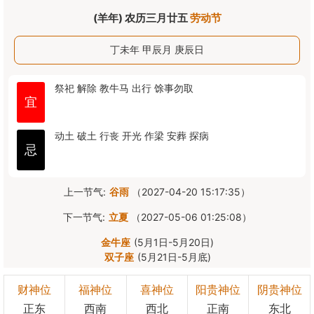
(羊年) 农历三月廿五
劳动节
丁未年 甲辰月 庚辰日
祭祀
解除
教牛马
出行
馀事勿取
宜
动土
破土
行丧
开光
作梁
安葬
探病
忌
上一节气:
谷雨
（2027-04-20 15:17:35）
下一节气:
立夏
（2027-05-06 01:25:08）
金牛座
(5月1日-5月20日)
双子座
(5月21日-5月底)
财神位
福神位
喜神位
阳贵神位
阴贵神位
正东
西南
西北
正南
东北