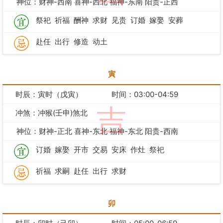
神位：财神-西南 喜神-西北 福神-东南 阳贵-正西
祭祀
祈福
酬神
求财
见贵
订婚
嫁娶
安葬
赴任
出行
修造
动土
寅
时辰：寅时（戊寅）
时间：03:00-04:59
吉
冲煞：冲猴(壬申)煞北
神位：财神-正北 喜神-东北 福神-东北 阳贵-西南
订婚
嫁娶
开市
交易
安床
作灶
祭祀
祈福
求嗣
赴任
出行
求财
卯