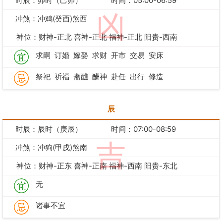
时辰：卯时（己卯）
时间：05:00-06:59
凶
冲煞：冲鸡(癸酉)煞西
神位：财神-正北 喜神-正北 福神-正北 阳贵-西南
求嗣
订婚
嫁娶
求财
开市
交易
安床
祭祀
祈福
斋醮
酬神
赴任
出行
修造
辰
时辰：辰时（庚辰）
时间：07:00-08:59
吉
冲煞：冲狗(甲戌)煞南
神位：财神-正东 喜神-正南 福神-西南 阳贵-东北
无
诸事不宜