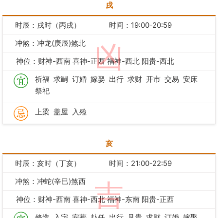
戌
时辰：戌时（丙戌）
时间：19:00-20:59
冲煞：冲龙(庚辰)煞北
凶
神位：财神-西南 喜神-正西 福神-西北 阳贵-西北
祈福
求嗣
订婚
嫁娶
出行
求财
开市
交易
安床
祭祀
上梁
盖屋
入殓
亥
时辰：亥时（丁亥）
时间：21:00-22:59
冲煞：冲蛇(辛巳)煞西
吉
神位：财神-西南 喜神-西北 福神-东南 阳贵-正西
修造
入宅
安葬
赴任
出行
见贵
求财
订婚
嫁娶