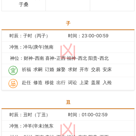
于桑
子
时辰：子时（丙子）
时间：23:00-00:59
凶
冲煞：冲马(庚午)煞南
神位：财神-西南 喜神-正西 福神-西北 阳贵-西北
祈福
求嗣
订婚
嫁娶
求财
开市
交易
安床
赴任
修造
移徙
出行
词讼
上梁
盖屋
入殓
丑
时辰：丑时（丁丑）
时间：01:00-02:59
凶
冲煞：冲羊(辛未)煞东