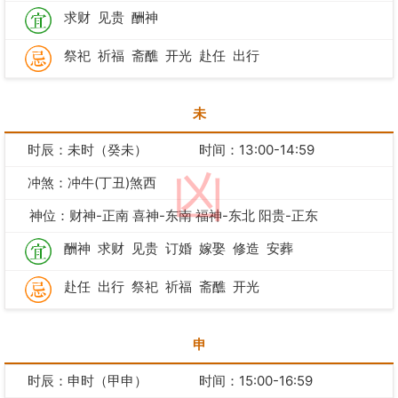
求财
见贵
酬神
祭祀
祈福
斋醮
开光
赴任
出行
未
时辰：未时（癸未）
时间：13:00-14:59
凶
冲煞：冲牛(丁丑)煞西
神位：财神-正南 喜神-东南 福神-东北 阳贵-正东
酬神
求财
见贵
订婚
嫁娶
修造
安葬
赴任
出行
祭祀
祈福
斋醮
开光
申
时辰：申时（甲申）
时间：15:00-16:59