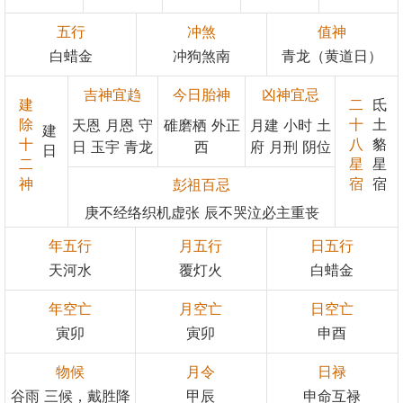
五行
冲煞
值神
白蜡金
冲狗煞南
青龙（黄道日）
吉神宜趋
今日胎神
凶神宜忌
建
二
氐
除
十
土
天恩 月恩 守
碓磨栖 外正
月建 小时 土
建
十
八
貉
日 玉宇 青龙
西
府 月刑 阴位
日
二
星
星
神
宿
宿
彭祖百忌
庚不经络织机虚张 辰不哭泣必主重丧
年五行
月五行
日五行
天河水
覆灯火
白蜡金
年空亡
月空亡
日空亡
寅卯
寅卯
申酉
物候
月令
日禄
谷雨 三候，戴胜降
甲辰
申命互禄