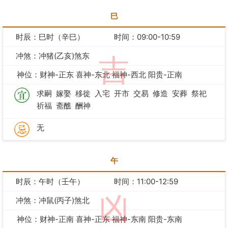
巳
时辰：巳时（辛巳）
时间：09:00-10:59
冲煞：冲猪(乙亥)煞东
吉
神位：财神-正东 喜神-东北 福神-西北 阳贵-正南
求嗣
嫁娶
移徙
入宅
开市
交易
修造
安葬
祭祀
祈福
斋醮
酬神
无
午
时辰：午时（壬午）
时间：11:00-12:59
凶
冲煞：冲鼠(丙子)煞北
神位：财神-正南 喜神-正东 福神-东南 阳贵-东南