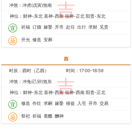
吉
冲煞：冲虎(戊寅)煞南
神位：财神-东北 喜神-西南 福神-正北 阳贵-东北
祈福
订婚
嫁娶
开市
赴任
出行
求财
见贵
开光
修造
安葬
酉
时辰：酉时（乙酉）
时间：17:00-18:59
吉
冲煞：冲兔(己卯)煞东
神位：财神-东北 喜神-西南 福神-西南 阳贵-正北
修造
作灶
求嗣
嫁娶
移徙
入宅
开市
交易
祭祀
祈福
斋醮
酬神