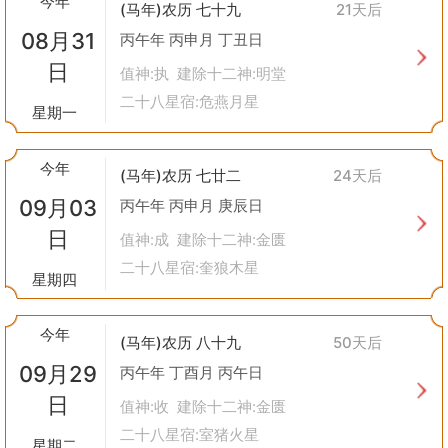
今年
(马年)农历 七十九
21天后
虽然现代社会已经发生了巨大变化，但“捕捉”这一概念仍然在一些
08月31
文化习俗中保留下来。例如，在一些地方仍然保留着根据黄历来决
丙午年 丙申月 丁丑日
定何时进行钓鱼、捕鸟等活动的传统。不过，在今天，“捕捉”的含
日
值神:执 建除十二神:明堂
义更多地被引申为抓住机会、把握时机的意义上，而不仅仅是字面
二十八星宿:危燕月星
意义上的抓捕行为。
星期一
总之，“捕捉”在黄历中是一种基于对自然规律认识的指导性建议，
它反映了古人对自然界的敬畏之心以及对生活智慧的积累。在现代
今年
社会，虽然直接应用的机会减少，但它所蕴含的理念仍然值得我们
(马年)农历 七廿二
24天后
学习和借鉴。
09月03
丙午年 丙申月 庚辰日
日
值神:成 建除十二神:金匮
二十八星宿:奎狼木星
星期四
今年
(马年)农历 八十九
50天后
09月29
丙午年 丁酉月 丙午日
日
值神:收 建除十二神:金匮
二十八星宿:室猪火星
星期二