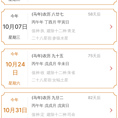
(马年)农历 八廿七
58天后
今年
丙午年 丁酉月 甲寅日
10月07日
值神:执 建除十二神:青龙
星期三
二十八星宿:参猿水星
今年
(马年)农历 九十五
75天后
10月24
丙午年 戊戌月 辛未日
日
值神:收 建除十二神:朱雀
二十八星宿:女蝠土星
星期六
(马年)农历 九廿二
82天后
今年
丙午年 戊戌月 戊寅日
10月31日
值神:定 建除十二神:司命