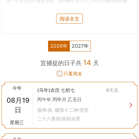
这一天适合进行捕捉活动。这种标注基于古人对自然规律的理解，
以及对天象、季节变化与生物活动之间关系的经验总结。
宜捕捉
：表示这一天适合进行捕捉活动，不论是捕鸟、捕虫除虫、
阅读全文
捕鱼还是其他形式的捕捉行为。
不宜捕捉
：则表明这一天不适合进行此类活动，可能是因为天气状
况不佳，或者是认为这一天进行捕捉会对自然生态造成不良影响。
捕捉的类型
2026年
2027年
根据不同的目的，“捕捉”可以分为多种类型：
狩猎捕捉
：指捕捉野生动物的行为，包括但不限于捕鸟、打猎等。
14
渔业捕捉
：指捕鱼或其他水生动物的行为，常见于沿海地区或内陆
宜捕捉的日子共
天
湖泊旁。
只看周末
农业捕捉
：有时也被称为“捕捉虫害”，指的是捕捉农作物上的害
虫，以保护作物免受侵害。
今年
为什么要在黄历中强调捕捉？
(马年)农历 七初七
9天后
顺应自然
：古人认为人应该顺应自然规律生活，因此在黄历中通过
08月19
丙午年 丙申月 乙丑日
标注“捕捉”的适宜与否来指导人们的生活方式。
日
提高效率
：选择正确的时机进行捕捉可以大大提高成功率，减少不
值神:执 建除十二神:明堂
必要的努力。
二十八星宿:轸蚓水星
星期三
尊重生命
：通过选择合适的时间进行捕捉，古人试图减少对动物造
成的不必要痛苦，并保持生态平衡。
现代视角下的“捕捉”