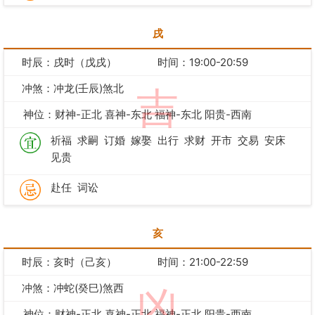
戌
时辰：戌时（戊戌）
时间：19:00-20:59
冲煞：冲龙(壬辰)煞北
吉
神位：财神-正北 喜神-东北 福神-东北 阳贵-西南
祈福
求嗣
订婚
嫁娶
出行
求财
开市
交易
安床
见贵
赴任
词讼
亥
时辰：亥时（己亥）
时间：21:00-22:59
冲煞：冲蛇(癸巳)煞西
凶
神位：财神-正北 喜神-正北 福神-正北 阳贵-西南