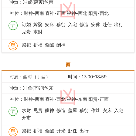
冲煞：冲虎(庚寅)煞南
凶
神位：财神-西南 喜神-正西 福神-西北 阳贵-西北
订婚
嫁娶
安床
移徙
入宅
修造
安葬
赴任
出行
见贵
求财
祭祀
祈福
斋醮
酬神
酉
时辰：酉时（丁酉）
时间：17:00-18:59
冲煞：冲兔(辛卯)煞东
凶
神位：财神-西南 喜神-西北 福神-东南 阳贵-正西
求财
见贵
酬神
修造
盖屋
移徙
作灶
安床
入宅
开市
祭祀
祈福
斋醮
开光
赴任
出行