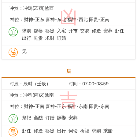
冲煞：冲鸡(乙酉)煞西
凶
神位：财神-正东 喜神-东北 福神-西北 阳贵-正南
求嗣
嫁娶
移徙
入宅
开市
交易
修造
安葬
赴任
出行
见贵
求财
订婚
无
辰
时辰：辰时（壬辰）
时间：07:00-08:59
吉
冲煞：冲狗(丙戌)煞南
神位：财神-正南 喜神-正东 福神-东南 阳贵-东南
祭祀
斋醮
订婚
嫁娶
安葬
赴任
修造
移徙
出行
词讼
祈福
求嗣
乘船