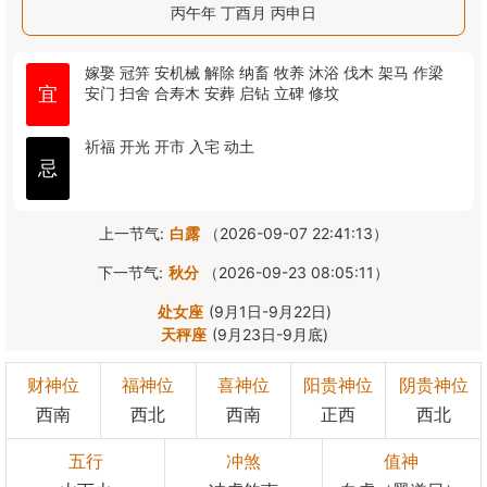
丙午年 丁酉月 丙申日
嫁娶
冠笄
安机械
解除
纳畜
牧养
沐浴
伐木
架马
作梁
宜
安门
扫舍
合寿木
安葬
启钻
立碑
修坟
祈福
开光
开市
入宅
动土
忌
上一节气:
白露
（2026-09-07 22:41:13）
下一节气:
秋分
（2026-09-23 08:05:11）
处女座
(9月1日-9月22日)
天秤座
(9月23日-9月底)
财神位
福神位
喜神位
阳贵神位
阴贵神位
西南
西北
西南
正西
西北
五行
冲煞
值神