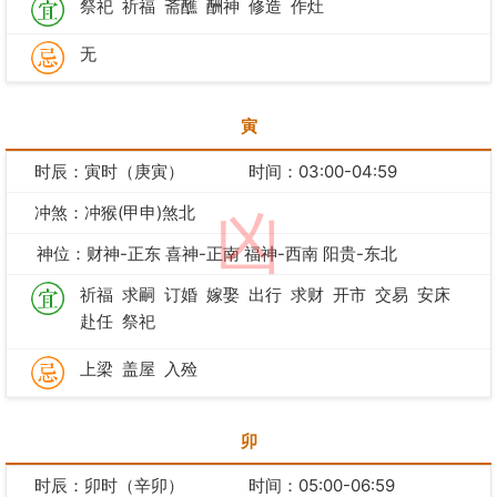
祭祀
祈福
斋醮
酬神
修造
作灶
无
寅
时辰：寅时（庚寅）
时间：03:00-04:59
冲煞：冲猴(甲申)煞北
凶
神位：财神-正东 喜神-正南 福神-西南 阳贵-东北
祈福
求嗣
订婚
嫁娶
出行
求财
开市
交易
安床
赴任
祭祀
上梁
盖屋
入殓
卯
时辰：卯时（辛卯）
时间：05:00-06:59