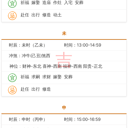
祈福
嫁娶
造庙
作灶
入宅
安葬
赴任
出行
修造
动土
未
时辰：未时（乙未）
时间：13:00-14:59
吉
冲煞：冲牛(己丑)煞西
神位：财神-东北 喜神-西南 福神-西南 阳贵-正北
祈福
求嗣
求财
嫁娶
安葬
赴任
出行
修造
申
时辰：申时（丙申）
时间：15:00-16:59