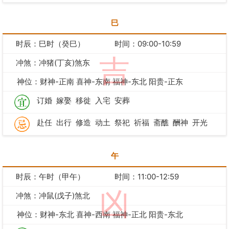
巳
时辰：巳时（癸巳）
时间：09:00-10:59
吉
冲煞：冲猪(丁亥)煞东
神位：财神-正南 喜神-东南 福神-东北 阳贵-正东
订婚
嫁娶
移徙
入宅
安葬
赴任
出行
修造
动土
祭祀
祈福
斋醮
酬神
开光
午
时辰：午时（甲午）
时间：11:00-12:59
凶
冲煞：冲鼠(戊子)煞北
神位：财神-东北 喜神-西南 福神-正北 阳贵-东北