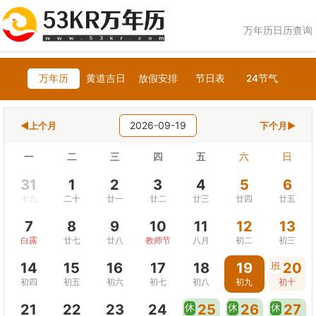
万年历日历查询
万年历
黄道吉日
放假安排
节日表
24节气
2026-09-19
◀上个月
下个月▶
一
二
三
四
五
六
日
31
1
2
3
4
5
6
十九
二十
廿一
廿二
廿三
廿四
廿五
7
8
9
10
11
12
13
白露
廿七
廿八
教师节
八月
初二
初三
14
15
16
17
18
19
班
20
初四
初五
初六
初七
初八
初九
初十
21
22
23
24
休
25
休
26
休
27