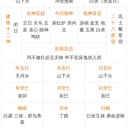
山下火
冲虎煞南
白虎（黑道日）
吉神宜趋
今日胎神
凶神宜忌
建
二
氐
除
十
土
王日 天马 五
厨灶炉 房内
游祸 血支 地
闭
十
八
貉
富 圣心 除神
北
囊 五离 白虎
日
二
星
星
鸣吠
神
宿
宿
彭祖百忌
丙不修灶必见灾殃 申不安床鬼祟入房
年五行
月五行
日五行
天河水
山下火
山下火
年空亡
月空亡
日空亡
寅卯
辰巳
辰巳
物候
月令
日禄
白露 三候，群鸟养
丁酉
巳命互禄 庚命进禄
羞