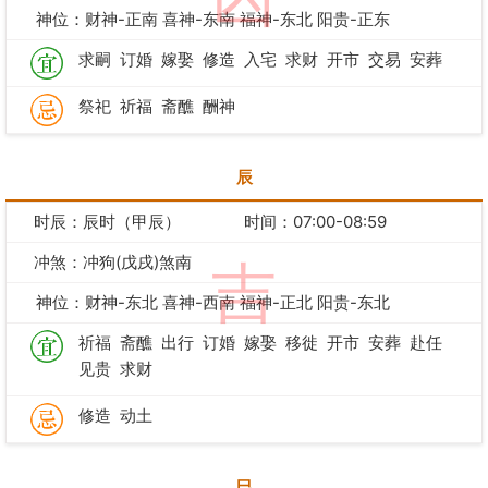
神位：财神-正南 喜神-东南 福神-东北 阳贵-正东
求嗣
订婚
嫁娶
修造
入宅
求财
开市
交易
安葬
祭祀
祈福
斋醮
酬神
辰
时辰：辰时（甲辰）
时间：07:00-08:59
冲煞：冲狗(戊戌)煞南
吉
神位：财神-东北 喜神-西南 福神-正北 阳贵-东北
祈福
斋醮
出行
订婚
嫁娶
移徙
开市
安葬
赴任
见贵
求财
修造
动土
巳