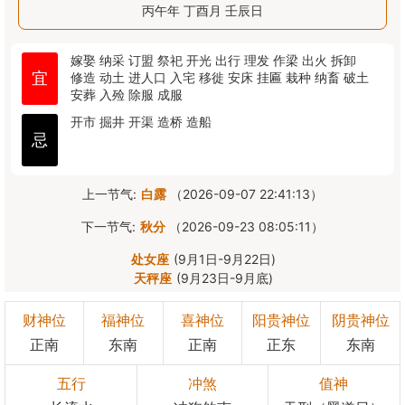
丙午年 丁酉月 壬辰日
嫁娶
纳采
订盟
祭祀
开光
出行
理发
作梁
出火
拆卸
宜
修造
动土
进人口
入宅
移徙
安床
挂匾
栽种
纳畜
破土
安葬
入殓
除服
成服
开市
掘井
开渠
造桥
造船
忌
上一节气:
白露
（2026-09-07 22:41:13）
下一节气:
秋分
（2026-09-23 08:05:11）
处女座
(9月1日-9月22日)
天秤座
(9月23日-9月底)
财神位
福神位
喜神位
阳贵神位
阴贵神位
正南
东南
正南
正东
东南
五行
冲煞
值神