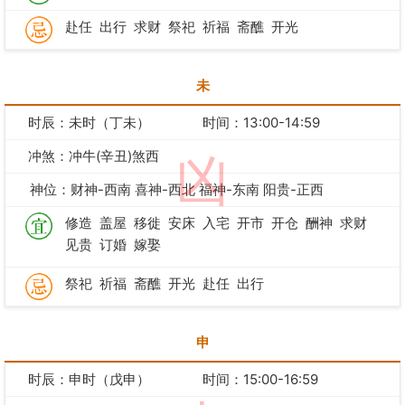
赴任
出行
求财
祭祀
祈福
斋醮
开光
未
时辰：未时（丁未）
时间：13:00-14:59
冲煞：冲牛(辛丑)煞西
凶
神位：财神-西南 喜神-西北 福神-东南 阳贵-正西
修造
盖屋
移徙
安床
入宅
开市
开仓
酬神
求财
见贵
订婚
嫁娶
祭祀
祈福
斋醮
开光
赴任
出行
申
时辰：申时（戊申）
时间：15:00-16:59