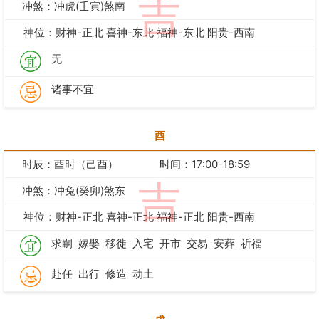
吉
冲煞：冲虎(壬寅)煞南
神位：财神-正北 喜神-东北 福神-东北 阳贵-西南
无
诸事不宜
酉
时辰：酉时（己酉）
时间：17:00-18:59
吉
冲煞：冲兔(癸卯)煞东
神位：财神-正北 喜神-正北 福神-正北 阳贵-西南
求嗣
嫁娶
移徙
入宅
开市
交易
安葬
祈福
赴任
出行
修造
动土