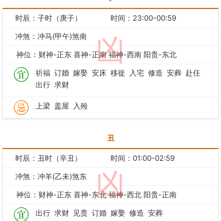
时辰：子时（庚子）
时间：23:00-00:59
冲煞：冲马(甲午)煞南
凶
神位：财神-正东 喜神-正南 福神-西南 阳贵-东北
祈福
订婚
嫁娶
安床
移徙
入宅
修造
安葬
赴任
出行
求财
上梁
盖屋
入殓
丑
时辰：丑时（辛丑）
时间：01:00-02:59
凶
冲煞：冲羊(乙未)煞东
神位：财神-正东 喜神-东北 福神-西北 阳贵-正南
出行
求财
见贵
订婚
嫁娶
修造
安葬