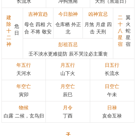
长流水
冲狗煞南
天刑（黑道日）
吉神宜趋
今日胎神
凶神宜忌
建
二
翼
除
十
火
母仓 四相 六
仓库栖 外正
月煞 月虚 四
危
十
八
蛇
合 不将 敬安
北
击 天刑
日
二
星
星
神
宿
宿
彭祖百忌
壬不泱水更难提防 辰不哭泣必主重丧
年五行
月五行
日五行
天河水
山下火
长流水
年空亡
月空亡
日空亡
寅卯
辰巳
午未
物候
月令
日禄
白露 二候，玄鸟归
丁酉
亥命互禄
子