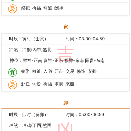
祭祀
祈福
斋醮
酬神
寅
时辰：寅时（壬寅）
时间：03:00-04:59
吉
冲煞：冲猴(丙申)煞北
神位：财神-正南 喜神-正东 福神-东南 阳贵-东南
嫁娶
移徙
入宅
开市
交易
修造
安葬
赴任
词讼
祈福
求嗣
乘船
卯
时辰：卯时（癸卯）
时间：05:00-06:59
凶
冲煞：冲鸡(丁酉)煞西