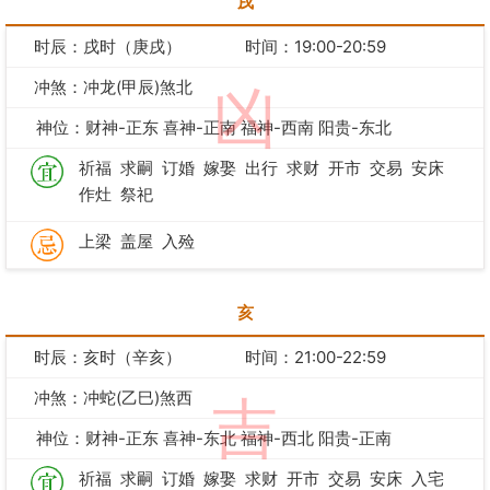
戌
时辰：戌时（庚戌）
时间：19:00-20:59
冲煞：冲龙(甲辰)煞北
凶
神位：财神-正东 喜神-正南 福神-西南 阳贵-东北
祈福
求嗣
订婚
嫁娶
出行
求财
开市
交易
安床
作灶
祭祀
上梁
盖屋
入殓
亥
时辰：亥时（辛亥）
时间：21:00-22:59
冲煞：冲蛇(乙巳)煞西
吉
神位：财神-正东 喜神-东北 福神-西北 阳贵-正南
祈福
求嗣
订婚
嫁娶
求财
开市
交易
安床
入宅