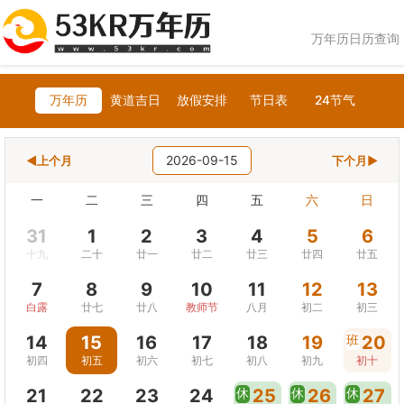
万年历日历查询
万年历
黄道吉日
放假安排
节日表
24节气
2026-09-15
◀上个月
下个月▶
一
二
三
四
五
六
日
31
1
2
3
4
5
6
十九
二十
廿一
廿二
廿三
廿四
廿五
7
8
9
10
11
12
13
白露
廿七
廿八
教师节
八月
初二
初三
14
15
16
17
18
19
班
20
初四
初五
初六
初七
初八
初九
初十
21
22
23
24
休
25
休
26
休
27