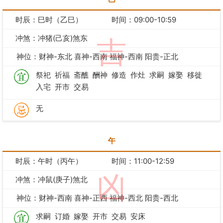
时辰：巳时（乙巳）
时间：09:00-10:59
冲煞：冲猪(己亥)煞东
吉
神位：财神-东北 喜神-西南 福神-西南 阳贵-正北
祭祀
祈福
斋醮
酬神
修造
作灶
求嗣
嫁娶
移徙
入宅
开市
交易
无
午
时辰：午时（丙午）
时间：11:00-12:59
凶
冲煞：冲鼠(庚子)煞北
神位：财神-西南 喜神-正西 福神-西北 阳贵-西北
求嗣
订婚
嫁娶
开市
交易
安床