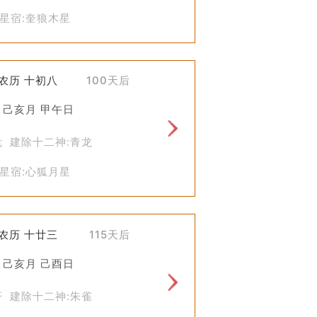
星宿:奎狼木星
)农历 十初八
100天后
 己亥月 甲午日
危 建除十二神:青龙
星宿:心狐月星
)农历 十廿三
115天后
 己亥月 己酉日
开 建除十二神:朱雀