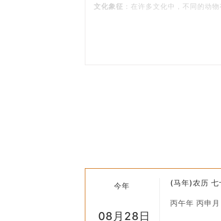
文化象征
：在许多文化中，不同的动物
社会稳定
：对于以农耕为主的社会来说
2. 牧养的种类
家畜饲养
：主要包括猪、牛、羊、鸡等
特殊养殖
：随着社会的发展，人们也开
济上也有重要价值。
野生动物驯化
：部分地区会尝试将某些
3. 牧养在黄历中的应用
择日宜忌
：在选择进行牧养活动的日子
行此类活动。
季节调整
：根据四季变化来调整牧养策
(马年)农历 
疾病预防
：利用黄历中关于天象变化的
今年
4. 现代视角下的牧养
丙午年 丙申月
08月28日
尽管现代社会已经发生了巨大变化，但