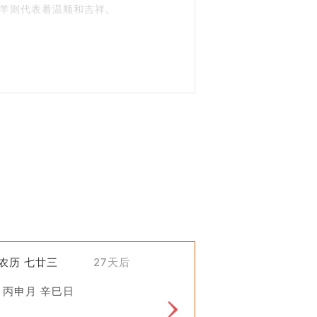
羊则代表着温顺和吉祥。
重要作用。
主要的畜牧对象。
物来源，但其产品如蜂蜜、丝绸等在经
，也反映了人类与自然的关系。
、喂食或繁殖，而有的日子则不适合进
了保证动物健康生长。
)农历 七廿三
27天后
的健康状况。
 丙申月 辛巳日
，今天的牧养更加注重科学管理和环境保