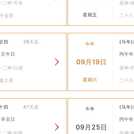
十二神:司命
值神:
种时会考虑遗传学因素；在饲养过程中会使用营养均衡的饲料；在健
星期五
牛牛金星
二十八
农村地区，人们还是会参照黄历上的提示来安排自己的牧养活动，以
不仅反映了中国古代人们对自然规律的认识和尊重，也体现了他们在
七廿四
28天后
(马年
今年
响着人们的生活方式和思维方式。
 壬午日
丙午年
09月19日
十二神:白虎
值神:
星期六
胃彘土星
二十八
八十四
47天后
(马年
今年
 辛丑日
丙午年
09月25日
十二神:勾陈
值神: