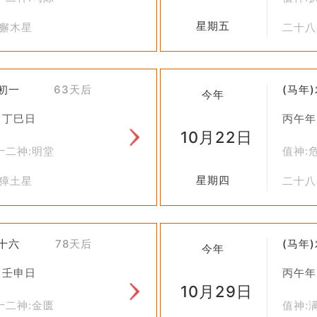
星期五
斗獬木星
二十八
九初一
63天后
(马年
今年
 丁巳日
丙午年
10月22日
十二神:明堂
值神:
星期四
柳獐土星
二十八
九十六
78天后
(马年
今年
 壬申日
丙午年
10月29日
十二神:金匮
值神: