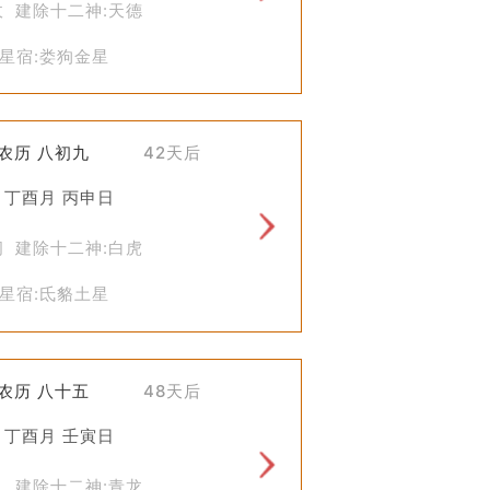
收 建除十二神:天德
康管理方面则依赖兽医科学来预防和治
星宿:娄狗金星
期获得心理上的安慰或遵循传统文化的
长期生产实践中积累的经验智慧。即使是
)农历 八初九
42天后
 丁酉月 丙申日
闭 建除十二神:白虎
星宿:氐貉土星
)农历 八十五
48天后
 丁酉月 壬寅日
执 建除十二神:青龙