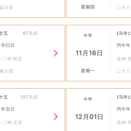
星期四
虚鼠日星
二十八
九廿五
87天后
(马年
今年
 辛巳日
丙午年
11月16日
十二神:明堂
值神:
星期一
觜猴火星
二十八
十十五
107天后
(马年
今年
 辛丑日
丙午年
12月01日
十二神:玉堂
值神: