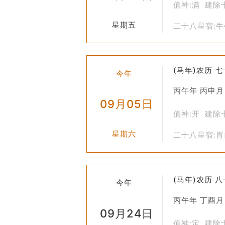
值神:满 建除
护，强调可持续发展。例如，在选择品
星期五
二十八星宿:
疗疾病。尽管如此，在一些地区特别是
习惯。
“牧养”作为黄历中的一个重要概念，
(马年)农历 
今年
在今天，这一概念仍然在某种程度上影
丙午年 丙申月
09月05日
值神:开 建除
星期六
二十八星宿:
(马年)农历 
今年
丙午年 丁酉月
09月24日
值神:定 建除