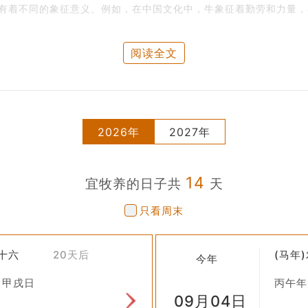
有着不同的象征意义。例如，在中国文化中，牛象征着勤劳和力量，
，稳定的畜牧业能够确保食物供给的多样性，对维持社会的稳定具有
阅读全文
家禽家畜的饲养。这些动物在古代社会中占据了主导地位，至今仍是
始尝试养殖一些特殊的动物，如蜜蜂、蚕等，这些虽然不直接作为食
2026年
2027年
野生动物进行驯化，使之成为可以饲养的家畜，这既是对资源的开发
14
宜牧养的日子共
天
时，古人会参考黄历上的吉凶宜忌。比如，有的日子被认为适合放牧
只看周末
略。例如，在冬季加强保暖措施，在夏季注意防暑降温，这些都是为
七十六
20天后
(马年
信息，提前做好疾病的预防工作。古人认为某些天文现象会影响动物
今年
 甲戌日
丙午年
09月04日
“牧养”的概念仍然存在于现代农业生产和人们的日常生活中。不过