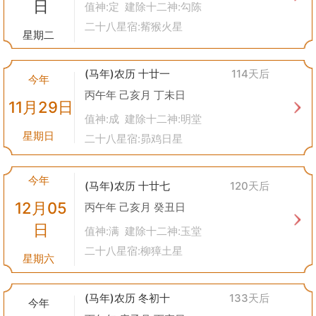
日
值神:定 建除十二神:勾陈
二十八星宿:觜猴火星
星期二
(马年)农历 十廿一
114天后
今年
丙午年 己亥月 丁未日
11月29日
值神:成 建除十二神:明堂
星期日
二十八星宿:昴鸡日星
今年
(马年)农历 十廿七
120天后
12月05
丙午年 己亥月 癸丑日
日
值神:满 建除十二神:玉堂
二十八星宿:柳獐土星
星期六
(马年)农历 冬初十
133天后
今年