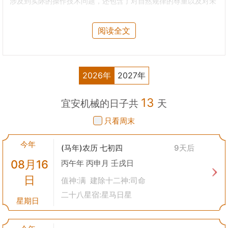
涉及到实际的操作技术问题，还包含了对自然规律的尊重以及对未
来生活美好愿望的寄托。
2. 历史背景
阅读全文
起源
：最早可以追溯到农业社会时期，那时人们已经开始使用简单
的工具来进行耕作等活动。随着社会的发展和技术的进步，机械设
备变得越来越复杂多样。
发展
：到了工业革命时期，虽然西方科技迅速崛起，但在中国的传
2026年
2027年
统观念中，对于新事物的接纳仍然遵循着古老的习俗，即便是机器
设备也不例外。
13
3. 实践意义
宜安机械的日子共
天
选择吉日
：根据黄历选定“安机械”的日子，通常需要考虑到当天的
只看周末
天干地支组合、生肖冲煞等因素。比如，有的日子被认为适合动土
动工，那么这一天就比较适宜进行机械的安装工作。
今年
祈福仪式
：在安装或修理机械前，有时还会举行小型的祈福仪式，
(马年)农历 七初四
9天后
以求神灵保佑工作顺利、平安无事。
08月16
丙午年 丙申月 壬戌日
安全考量
：从另一个角度来看，“安机械”的习俗也提醒人们在操作
日
重型机械设备时要注意安全防护措施，确保生产活动的安全进行。
值神:满 建除十二神:司命
4. 现代视角
二十八星宿:星马日星
星期日
虽然现代社会已经进入了高度工业化和信息化的时代，但是“安机
械”这一传统习俗在某些地区仍然被保留下来。不过，它的实践方
式和意义已经发生了很大变化：