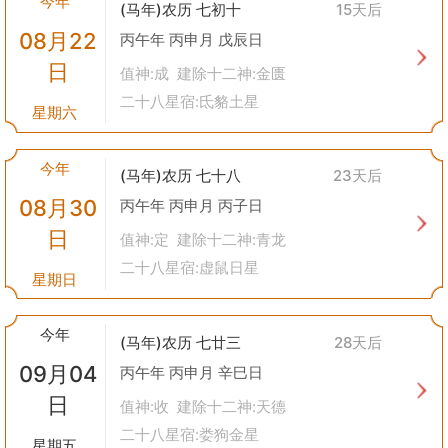
今年
(马年)农历 七初十
15天后
更加注重科学依据
：现代人在选择“安机械”的时间时，更多地会考
08月22
虑实际的工程进度安排、天气条件等客观因素。
丙午年 丙申月 戊辰日
强调环保节能
：在安装新型机械设备时，往往会优先考虑那些节能
日
值神:成 建除十二神:金匮
环保型的产品，这与古代人们希望通过“安机械”获得好运的初衷不
二十八星宿:氐貉土星
谋而合——都是为了追求更美好的生活环境。
星期六
传承文化价值
：即便是在今天，通过了解并尊重这些古老的传统习
俗，也能帮助我们更好地理解自己的文化根源，增强民族自豪感。
今年
总之，“安机械”作为一项流传已久的文化现象，其背后蕴含着丰富
(马年)农历 七十八
23天后
的历史文化信息。尽管时代变迁，但其中所体现的人们对于美好生
08月30
丙午年 丙申月 丙子日
活的向往和对自然规律的尊重却是永恒不变的主题。
日
值神:定 建除十二神:青龙
二十八星宿:虚鼠日星
星期日
今年
(马年)农历 七廿三
28天后
09月04
丙午年 丙申月 辛巳日
日
值神:收 建除十二神:天德
二十八星宿:娄狗金星
星期五