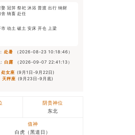
嫁娶
冠笄
祭祀
沐浴
普渡
出行
纳财
扫舍
纳畜
赴任
开市
动土
破土
安床
开仓
上梁
:
处暑
（2026-08-23 10:18:46）
:
白露
（2026-09-07 22:41:13）
处女座
(9月1日-9月22日)
天秤座
(9月23日-9月底)
位
阴贵神位
东北
值神
白虎（黑道日）