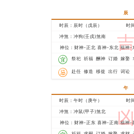
辰
时辰：辰时（戊辰）
时间
冲煞：冲狗(壬戌)煞南
神位：财神-正北 喜神-东北 福神-
祭祀
祈福
酬神
订婚
嫁娶
赴任
修造
移徙
出行
词讼
午
时辰：午时（庚午）
时间
冲煞：冲鼠(甲子)煞北
神位：财神-正东 喜神-正南 福神-
祈福
求嗣
订婚
嫁娶
求财