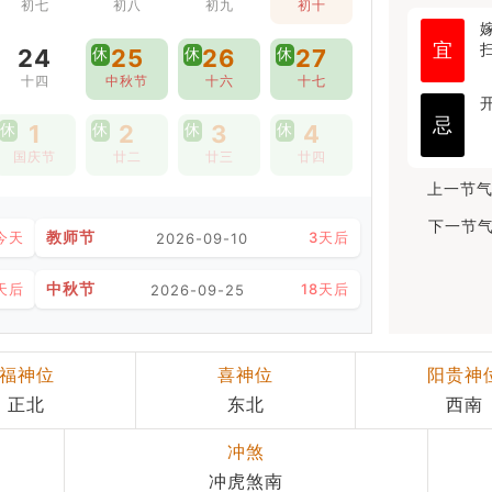
初七
初八
初九
初十
宜
24
休
25
休
26
休
27
十四
中秋节
十六
十七
忌
休
1
休
2
休
3
休
4
国庆节
廿二
廿三
廿四
上一节气
下一节气
教师节
今天
3天后
2026-09-10
中秋节
天后
18天后
2026-09-25
福神位
喜神位
阳贵神
正北
东北
西南
冲煞
冲虎煞南