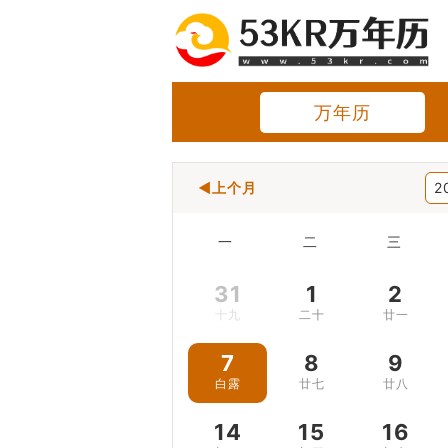
万年历
◀上个月
2
一
二
三
31
1
2
十九
二十
廿一
7
8
9
白露
廿七
廿八
14
15
16