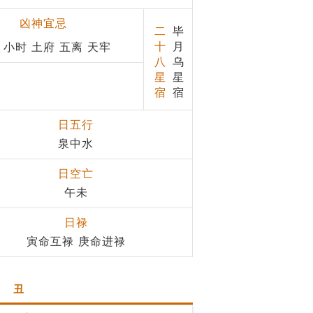
凶神宜忌
二
毕
十
月
 小时 土府 五离 天牢
八
乌
星
星
宿
宿
日五行
泉中水
日空亡
午未
日禄
寅命互禄 庚命进禄
丑