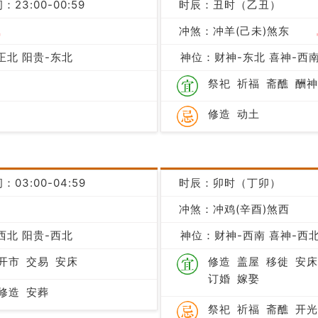
：23:00-00:59
时辰：丑时（乙丑）
吉
冲煞：冲羊(己未)煞东
正北 阳贵-东北
神位：财神-东北 喜神-西南
祭祀
祈福
斋醮
酬神
修造
动土
：03:00-04:59
时辰：卯时（丁卯）
冲煞：冲鸡(辛酉)煞西
凶
西北 阳贵-西北
神位：财神-西南 喜神-西北
开市
交易
安床
修造
盖屋
移徙
安床
订婚
嫁娶
修造
安葬
祭祀
祈福
斋醮
开光