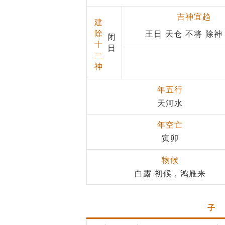
吉神宜趋
建
除
王日 天仓 不将 除神
闭
十
日
二
神
年五行
天河水
年空亡
寅卯
物候
白露 初候，鸿雁来
子