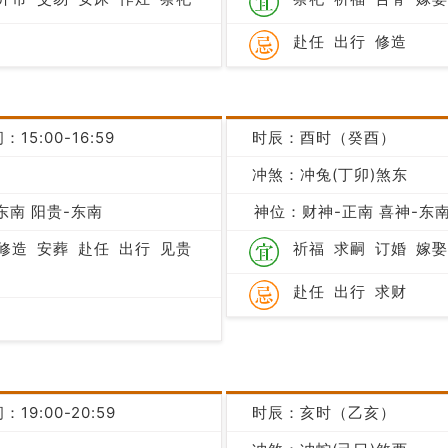
赴任
出行
修造
：15:00-16:59
时辰：酉时（癸酉）
冲煞：冲兔(丁卯)煞东
凶
东南 阳贵-东南
神位：财神-正南 喜神-东南
修造
安葬
赴任
出行
见贵
祈福
求嗣
订婚
嫁娶
赴任
出行
求财
：19:00-20:59
时辰：亥时（乙亥）