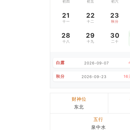
初四
初五
初六
21
22
23
十一
十二
秋分
28
29
30
十八
十九
二十
白露
2026-09-07
秋分
16
2026-09-23
财神位
东北
五行
泉中水