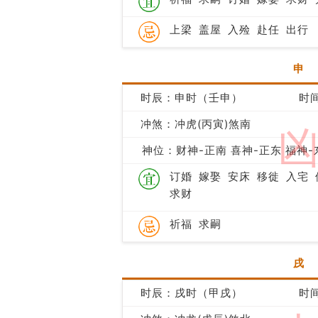
上梁
盖屋
入殓
赴任
出行
申
时辰：申时（壬申）
时间
冲煞：冲虎(丙寅)煞南
神位：财神-正南 喜神-正东 福神-
订婚
嫁娶
安床
移徙
入宅
求财
祈福
求嗣
戌
时辰：戌时（甲戌）
时间