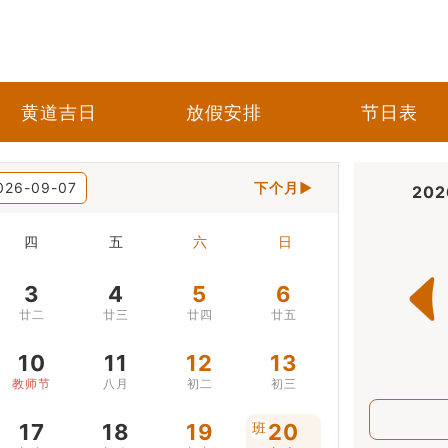
黄道吉日
放假安排
节日表
026-09-07
下个月▶
20
四
五
六
日
3
4
5
6
廿二
廿三
廿四
廿五
10
11
12
13
教师节
八月
初二
初三
17
18
19
班
20