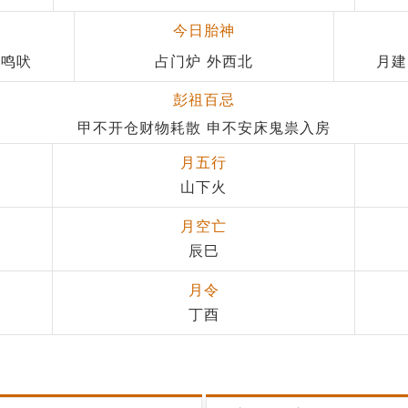
今日胎神
 鸣吠
占门炉 外西北
月建
彭祖百忌
甲不开仓财物耗散 申不安床鬼祟入房
月五行
山下火
月空亡
辰巳
月令
丁酉