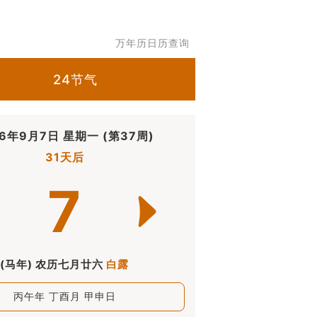
万年历日历查询
24节气
26年9月7日 星期一 (第37周)
31天后
7
(马年) 农历七月廿六
白露
丙午年 丁酉月 甲申日