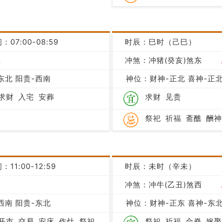
：07:00-08:59
时辰：巳时（己巳）
吉
冲煞：冲猪(癸亥)煞东
东北 阳贵-西南
神位：财神-正北 喜神-正北
求财
入宅
安葬
求财
见贵
祭祀
祈福
斋醮
酬神
：11:00-12:59
时辰：未时（辛未）
凶
冲煞：冲牛(乙丑)煞西
西南 阳贵-东北
神位：财神-正东 喜神-东北
开市
交易
安床
作灶
祭祀
祭祀
祈福
合脊
嫁娶