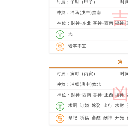
时辰：子时（甲子）
时间
冲煞：冲马(戊午)煞南
神位：财神-东北 喜神-西南 福神-
无
诸事不宜
寅
时辰：寅时（丙寅）
时间
冲煞：冲猴(庚申)煞北
神位：财神-西南 喜神-正西 福神-
求嗣
订婚
嫁娶
出行
求财
祭祀
祈福
斋醮
酬神
开光