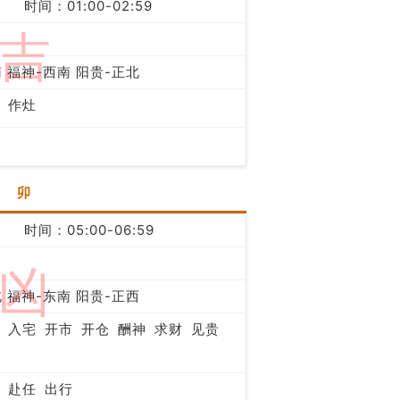
时间：01:00-02:59
吉
 福神-西南 阳贵-正北
作灶
卯
时间：05:00-06:59
凶
 福神-东南 阳贵-正西
入宅
开市
开仓
酬神
求财
见贵
赴任
出行