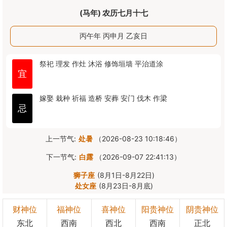
(马年) 农历七月十七
丙午年 丙申月 乙亥日
祭祀
理发
作灶
沐浴
修饰垣墙
平治道涂
宜
嫁娶
栽种
祈福
造桥
安葬
安门
伐木
作梁
忌
上一节气:
处暑
（2026-08-23 10:18:46）
下一节气:
白露
（2026-09-07 22:41:13）
狮子座
(8月1日-8月22日)
处女座
(8月23日-8月底)
财神位
福神位
喜神位
阳贵神位
阴贵神位
东北
西南
西北
西南
正北