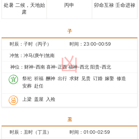
处暑 二候，天地始
丙申
卯命互禄 壬命进禄
肃
子
时辰：子时（丙子）
时间：23:00-00:59
冲煞：冲马(庚午)煞南
凶
神位：财神-西南 喜神-正西 福神-西北 阳贵-西北
祭祀
祈福
酬神
出行
求财
见贵
订婚
嫁娶
修造
安葬
赴任
上梁
盖屋
入殓
丑
时辰：丑时（丁丑）
时间：01:00-02:59