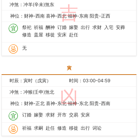
冲煞：冲羊(辛未)煞东
吉
神位：财神-西南 喜神-西北 福神-东南 阳贵-正西
祭祀
祈福
酬神
订婚
嫁娶
出行
求财
入宅
安葬
修造
盖屋
移徙
安床
赴任
无
寅
时辰：寅时（戊寅）
时间：03:00-04:59
凶
冲煞：冲猴(壬申)煞北
神位：财神-正北 喜神-东北 福神-东北 阳贵-西南
订婚
嫁娶
求财
开市
交易
安床
祈福
求嗣
赴任
修造
移徙
出行
词讼