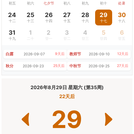
初五
初六
七夕节
初八
初九
初十
处暑
24
25
26
27
28
29
30
十二
十三
十四
十五
十六
十七
十八
31
1
2
3
4
5
6
十九
二十
廿一
廿二
廿三
廿四
廿五
白露
教师节
9天后
12天后
2026-09-07
2026-09-10
秋分
中秋节
25天后
27天后
2026-09-23
2026-09-25
2026年8月29日 星期六 (第35周)
22天后
29