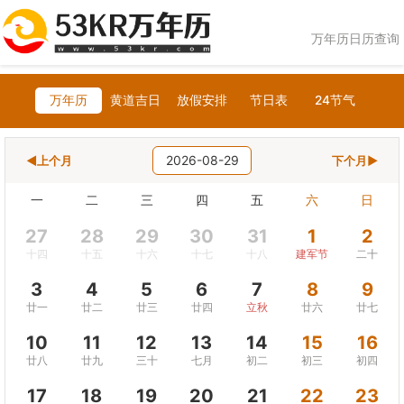
万年历日历查询
万年历
黄道吉日
放假安排
节日表
24节气
2026-08-29
◀上个月
下个月▶
一
二
三
四
五
六
日
27
28
29
30
31
1
2
十四
十五
十六
十七
十八
建军节
二十
3
4
5
6
7
8
9
廿一
廿二
廿三
廿四
立秋
廿六
廿七
10
11
12
13
14
15
16
廿八
廿九
三十
七月
初二
初三
初四
17
18
19
20
21
22
23