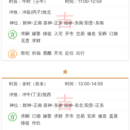
时辰：午时（壬午）
时间：11:00-12:59
冲煞：冲鼠(丙子)煞北
吉
神位：财神-正南 喜神-正东 福神-东南 阳贵-东南
求嗣
嫁娶
移徙
入宅
开市
交易
修造
安葬
订婚
见贵
求财
祭祀
祈福
斋醮
开光
赴任
出行
未
时辰：未时（癸未）
时间：13:00-14:59
冲煞：冲牛(丁丑)煞西
吉
神位：财神-正南 喜神-东南 福神-东北 阳贵-正东
求嗣
订婚
嫁娶
求财
开市
交易
安床
修造
盖屋
移徙
作灶