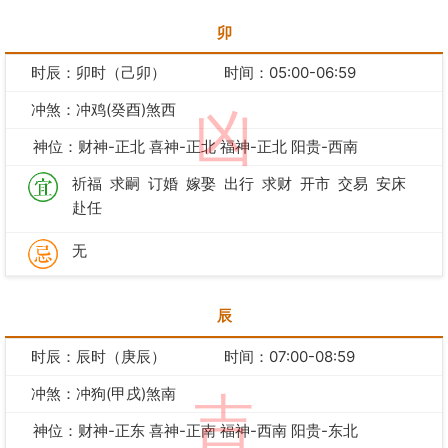
卯
时辰：卯时（己卯）
时间：05:00-06:59
冲煞：冲鸡(癸酉)煞西
凶
神位：财神-正北 喜神-正北 福神-正北 阳贵-西南
祈福
求嗣
订婚
嫁娶
出行
求财
开市
交易
安床
赴任
无
辰
时辰：辰时（庚辰）
时间：07:00-08:59
冲煞：冲狗(甲戌)煞南
吉
神位：财神-正东 喜神-正南 福神-西南 阳贵-东北