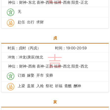
神位：财神-东北 喜神-西南 福神-西南 阳贵-正北
无
赴任
出行
求财
戌
时辰：戌时（丙戌）
时间：19:00-20:59
吉
冲煞：冲龙(庚辰)煞北
神位：财神-西南 喜神-正西 福神-西北 阳贵-西北
订婚
嫁娶
开市
安葬
上梁
盖屋
入殓
祭祀
祈福
斋醮
酬神
亥