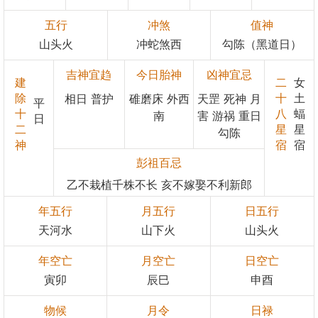
五行
冲煞
值神
山头火
冲蛇煞西
勾陈（黑道日）
吉神宜趋
今日胎神
凶神宜忌
建
二
女
除
十
土
相日 普护
碓磨床 外西
天罡 死神 月
平
十
八
蝠
南
害 游祸 重日
日
二
星
星
勾陈
神
宿
宿
彭祖百忌
乙不栽植千株不长 亥不嫁娶不利新郎
年五行
月五行
日五行
天河水
山下火
山头火
年空亡
月空亡
日空亡
寅卯
辰巳
申酉
物候
月令
日禄