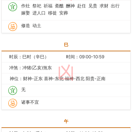
作灶
祭祀
祈福
斋醮
酬神
赴任
见贵
求财
出行
嫁娶
进人口
移徙
安葬
修造
动土
巳
时辰：巳时（辛巳）
时间：09:00-10:59
凶
冲煞：冲猪(乙亥)煞东
神位：财神-正东 喜神-东北 福神-西北 阳贵-正南
无
诸事不宜
午