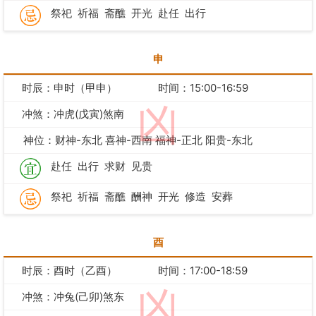
祭祀
祈福
斋醮
开光
赴任
出行
申
时辰：申时（甲申）
时间：15:00-16:59
凶
冲煞：冲虎(戊寅)煞南
神位：财神-东北 喜神-西南 福神-正北 阳贵-东北
赴任
出行
求财
见贵
祭祀
祈福
斋醮
酬神
开光
修造
安葬
酉
时辰：酉时（乙酉）
时间：17:00-18:59
凶
冲煞：冲兔(己卯)煞东