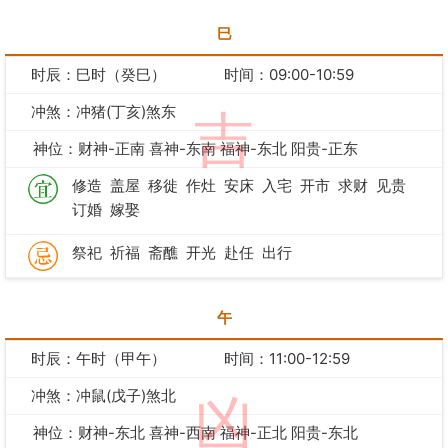
巳
时辰：巳时（癸巳）
时间：09:00-10:59
冲煞：冲猪(丁亥)煞东
吉
神位：财神-正南 喜神-东南 福神-东北 阳贵-正东
修造
盖屋
移徙
作灶
安床
入宅
开市
求财
见贵
订婚
嫁娶
祭祀
祈福
斋醮
开光
赴任
出行
午
时辰：午时（甲午）
时间：11:00-12:59
冲煞：冲鼠(戊子)煞北
凶
神位：财神-东北 喜神-西南 福神-正北 阳贵-东北