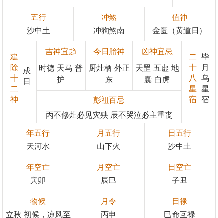
五行
冲煞
值神
沙中土
冲狗煞南
金匮（黄道日）
吉神宜趋
今日胎神
凶神宜忌
建
二
毕
除
十
月
时德 天马 普
厨灶栖 外正
天罡 五虚 地
成
十
八
乌
护
东
囊 白虎
日
二
星
星
神
宿
宿
彭祖百忌
丙不修灶必见灾殃 辰不哭泣必主重丧
年五行
月五行
日五行
天河水
山下火
沙中土
年空亡
月空亡
日空亡
寅卯
辰巳
子丑
物候
月令
日禄
立秋 初候，凉风至
丙申
巳命互禄