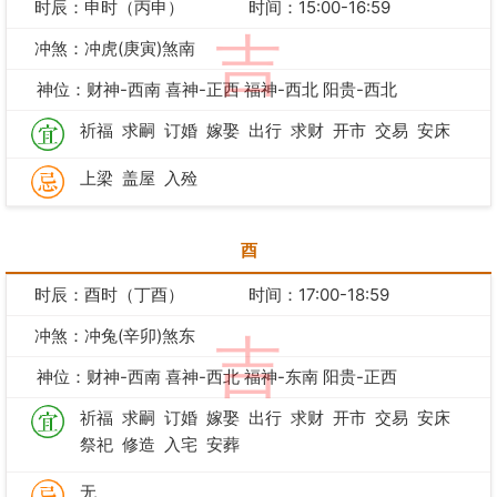
时辰：申时（丙申）
时间：15:00-16:59
吉
冲煞：冲虎(庚寅)煞南
神位：财神-西南 喜神-正西 福神-西北 阳贵-西北
祈福
求嗣
订婚
嫁娶
出行
求财
开市
交易
安床
上梁
盖屋
入殓
酉
时辰：酉时（丁酉）
时间：17:00-18:59
冲煞：冲兔(辛卯)煞东
吉
神位：财神-西南 喜神-西北 福神-东南 阳贵-正西
祈福
求嗣
订婚
嫁娶
出行
求财
开市
交易
安床
祭祀
修造
入宅
安葬
无