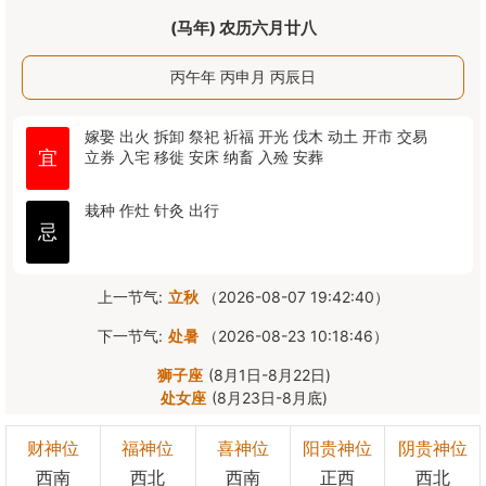
(马年) 农历六月廿八
丙午年 丙申月 丙辰日
嫁娶
出火
拆卸
祭祀
祈福
开光
伐木
动土
开市
交易
宜
立券
入宅
移徙
安床
纳畜
入殓
安葬
栽种
作灶
针灸
出行
忌
上一节气:
立秋
（2026-08-07 19:42:40）
下一节气:
处暑
（2026-08-23 10:18:46）
狮子座
(8月1日-8月22日)
处女座
(8月23日-8月底)
财神位
福神位
喜神位
阳贵神位
阴贵神位
西南
西北
西南
正西
西北