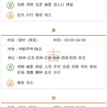
安葬
求财
见贵
嫁娶
进人口
移徙
赴任
出行
修造
动土
寅
时辰：寅时（庚寅）
时间：03:00-04:59
冲煞：冲猴(甲申)煞北
吉
神位：财神-正东 喜神-正南 福神-西南 阳贵-东北
求嗣
嫁娶
移徙
入宅
开市
交易
安葬
作灶
祭祀
祈福
斋醮
酬神
赴任
出行
修造
动土
卯