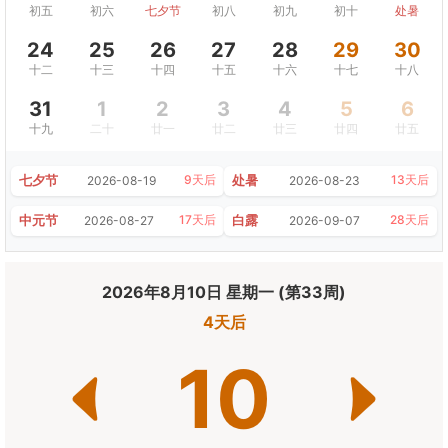
初五
初六
七夕节
初八
初九
初十
处暑
24
25
26
27
28
29
30
十二
十三
十四
十五
十六
十七
十八
31
1
2
3
4
5
6
十九
二十
廿一
廿二
廿三
廿四
廿五
七夕节
处暑
9天后
13天后
2026-08-19
2026-08-23
中元节
白露
17天后
28天后
2026-08-27
2026-09-07
2026年8月10日 星期一 (第33周)
4天后
10