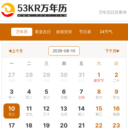
万年历日历查询
万年历
黄道吉日
放假安排
节日表
24节气
2026-08-10
◀上个月
下个月▶
一
二
三
四
五
六
日
27
28
29
30
31
1
2
十四
十五
十六
十七
十八
建军节
二十
3
4
5
6
7
8
9
廿一
廿二
廿三
廿四
立秋
廿六
廿七
10
11
12
13
14
15
16
廿八
廿九
三十
七月
初二
初三
初四
17
18
19
20
21
22
23