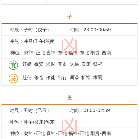
子
时辰：子时（戊子）
时间：23:00-00:59
凶
冲煞：冲马(壬午)煞南
神位：财神-正北 喜神-东北 福神-东北 阳贵-西南
订婚
嫁娶
求财
开市
交易
安床
祭祀
赴任
修造
移徙
出行
词讼
祈福
求嗣
丑
时辰：丑时（己丑）
时间：01:00-02:59
凶
冲煞：冲羊(癸未)煞东
神位：财神-正北 喜神-正北 福神-正北 阳贵-西南