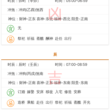
时辰：卯时（辛卯）
时间：05:00-06:59
凶
冲煞：冲鸡(乙酉)煞西
神位：财神-正东 喜神-东北 福神-西北 阳贵-正南
无
祭祀
祈福
斋醮
酬神
赴任
出行
辰
时辰：辰时（壬辰）
时间：07:00-08:59
吉
冲煞：冲狗(丙戌)煞南
神位：财神-正南 喜神-正东 福神-东南 阳贵-东南
订婚
嫁娶
安床
移徙
入宅
修造
安葬
造桥
乘船
赴任
出行
祭祀
祈福
斋醮
开光