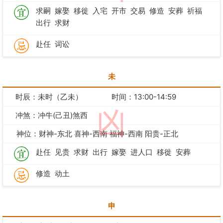
求嗣
嫁娶
移徙
入宅
开市
交易
修造
安葬
祈福
出行
求财
赴任
词讼
未
时辰：未时（乙未）
时间：13:00-14:59
凶
冲煞：冲牛(己丑)煞西
神位：财神-东北 喜神-西南 福神-西南 阳贵-正北
赴任
见贵
求财
出行
嫁娶
进人口
移徙
安葬
修造
动土
申