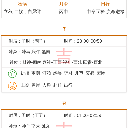
物候
月令
日禄
立秋 二候，白露降
丙申
申命互禄 庚命进禄
子
时辰：子时（丙子）
时间：23:00-00:59
吉
冲煞：冲马(庚午)煞南
神位：财神-西南 喜神-正西 福神-西北 阳贵-西北
祈福
求嗣
订婚
嫁娶
求财
开市
交易
安床
上梁
盖屋
入殓
赴任
出行
丑
时辰：丑时（丁丑）
时间：01:00-02:59
冲煞：冲羊(辛未)煞东