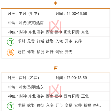
申
时辰：申时（甲申）
时间：15:00-16:59
凶
冲煞：冲虎(戊寅)煞南
神位：财神-东北 喜神-西南 福神-正北 阳贵-东北
求财
见贵
订婚
嫁娶
入宅
开市
安葬
赴任
修造
移徙
出行
词讼
开光
酉
时辰：酉时（乙酉）
时间：17:00-18:59
凶
冲煞：冲兔(己卯)煞东
神位：财神-东北 喜神-西南 福神-西南 阳贵-正北
求嗣
嫁娶
移徙
入宅
开市
交易
安葬
祈福
祭祀