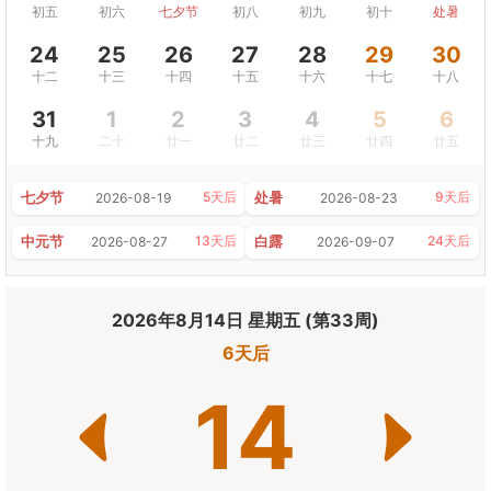
初五
初六
七夕节
初八
初九
初十
处暑
24
25
26
27
28
29
30
十二
十三
十四
十五
十六
十七
十八
31
1
2
3
4
5
6
十九
二十
廿一
廿二
廿三
廿四
廿五
七夕节
处暑
5天后
9天后
2026-08-19
2026-08-23
中元节
白露
13天后
24天后
2026-08-27
2026-09-07
2026年8月14日 星期五 (第33周)
6天后
14