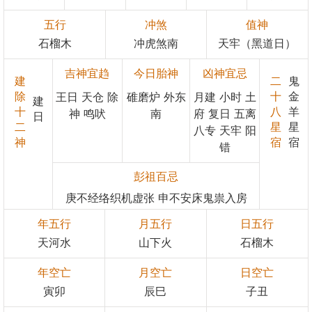
五行
冲煞
值神
石榴木
冲虎煞南
天牢（黑道日）
吉神宜趋
今日胎神
凶神宜忌
建
二
鬼
除
十
金
王日 天仓 除
碓磨炉 外东
月建 小时 土
建
十
八
羊
神 鸣吠
南
府 复日 五离
日
二
星
星
八专 天牢 阳
神
宿
宿
错
彭祖百忌
庚不经络织机虚张 申不安床鬼祟入房
年五行
月五行
日五行
天河水
山下火
石榴木
年空亡
月空亡
日空亡
寅卯
辰巳
子丑