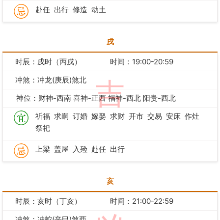
赴任
出行
修造
动土
戌
时辰：戌时（丙戌）
时间：19:00-20:59
冲煞：冲龙(庚辰)煞北
吉
神位：财神-西南 喜神-正西 福神-西北 阳贵-西北
祈福
求嗣
订婚
嫁娶
求财
开市
交易
安床
作灶
祭祀
上梁
盖屋
入殓
赴任
出行
亥
时辰：亥时（丁亥）
时间：21:00-22:59
冲煞：冲蛇(辛巳)煞西