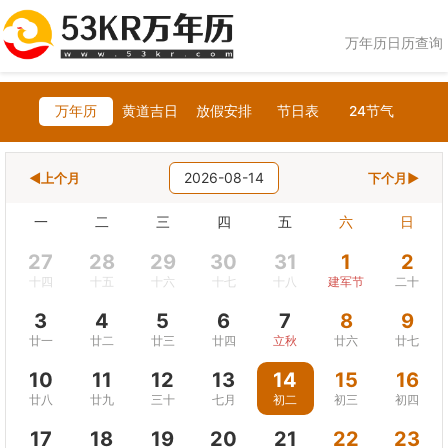
万年历日历查询
万年历
黄道吉日
放假安排
节日表
24节气
2026-08-14
◀上个月
下个月▶
一
二
三
四
五
六
日
27
28
29
30
31
1
2
十四
十五
十六
十七
十八
建军节
二十
3
4
5
6
7
8
9
廿一
廿二
廿三
廿四
立秋
廿六
廿七
10
11
12
13
14
15
16
廿八
廿九
三十
七月
初二
初三
初四
17
18
19
20
21
22
23