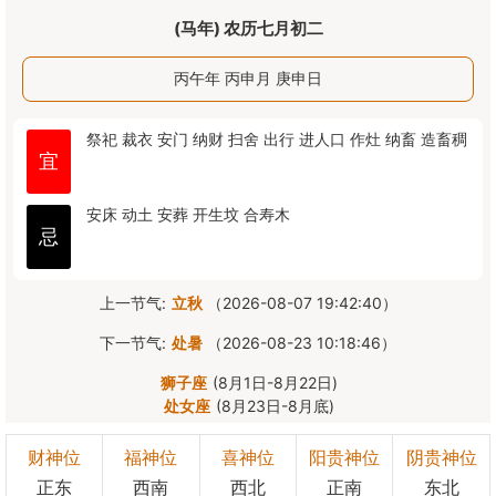
(马年) 农历七月初二
丙午年 丙申月 庚申日
祭祀
裁衣
安门
纳财
扫舍
出行
进人口
作灶
纳畜
造畜稠
宜
安床
动土
安葬
开生坟
合寿木
忌
上一节气:
立秋
（2026-08-07 19:42:40）
下一节气:
处暑
（2026-08-23 10:18:46）
狮子座
(8月1日-8月22日)
处女座
(8月23日-8月底)
财神位
福神位
喜神位
阳贵神位
阴贵神位
正东
西南
西北
正南
东北