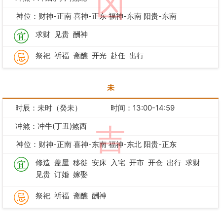
凶
神位：财神-正南 喜神-正东 福神-东南 阳贵-东南
求财
见贵
酬神
祭祀
祈福
斋醮
开光
赴任
出行
未
时辰：未时（癸未）
时间：13:00-14:59
冲煞：冲牛(丁丑)煞西
吉
神位：财神-正南 喜神-东南 福神-东北 阳贵-正东
修造
盖屋
移徙
安床
入宅
开市
开仓
出行
求财
见贵
订婚
嫁娶
祭祀
祈福
斋醮
酬神