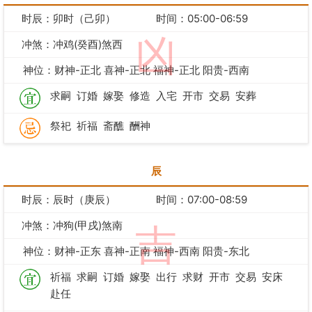
时辰：卯时（己卯）
时间：05:00-06:59
凶
冲煞：冲鸡(癸酉)煞西
神位：财神-正北 喜神-正北 福神-正北 阳贵-西南
求嗣
订婚
嫁娶
修造
入宅
开市
交易
安葬
祭祀
祈福
斋醮
酬神
辰
时辰：辰时（庚辰）
时间：07:00-08:59
冲煞：冲狗(甲戌)煞南
吉
神位：财神-正东 喜神-正南 福神-西南 阳贵-东北
祈福
求嗣
订婚
嫁娶
出行
求财
开市
交易
安床
赴任