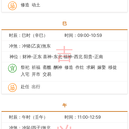
修造
动土
巳
时辰：巳时（辛巳）
时间：09:00-10:59
冲煞：冲猪(乙亥)煞东
吉
神位：财神-正东 喜神-东北 福神-西北 阳贵-正南
祭祀
祈福
斋醮
酬神
修造
作灶
求嗣
嫁娶
移徙
入宅
开市
交易
赴任
出行
午
时辰：午时（壬午）
时间：11:00-12:59
冲煞：冲鼠(丙子)煞北