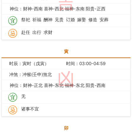
吉
神位：财神-西南 喜神-西北 福神-东南 阳贵-正西
祭祀
祈福
酬神
见贵
订婚
嫁娶
修造
安葬
赴任
出行
求财
寅
时辰：寅时（戊寅）
时间：03:00-04:59
凶
冲煞：冲猴(壬申)煞北
神位：财神-正北 喜神-东北 福神-东北 阳贵-西南
无
诸事不宜
卯