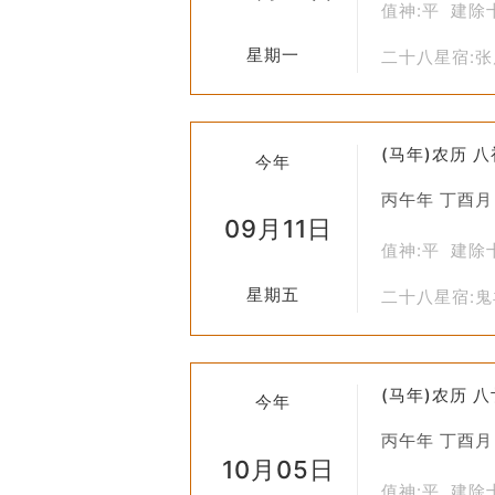
值神:平 建除
即便选择了“平治道涂”的日子进行道
星期一
二十八星宿:
现代化施工应遵循科学规划原则，确保
在进行任何大型工程项目前，最好咨询
通过了解“平治道涂”这一术语及其背
(马年)农历 
今年
建设和乡村发展中，如何更好地继承和
丙午年 丁酉月
09月11日
值神:平 建除
星期五
二十八星宿:
(马年)农历 
今年
丙午年 丁酉月
10月05日
值神:平 建除