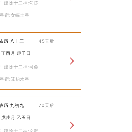
平 建除十二神:勾陈
星宿:女蝠土星
处的理念，同时也提醒我们在今天的城市
)农历 八十三
45天后
 丁酉月 庚子日
平 建除十二神:司命
星宿:箕豹水星
)农历 九初九
70天后
 戊戌月 乙丑日
平 建除十二神:玄武