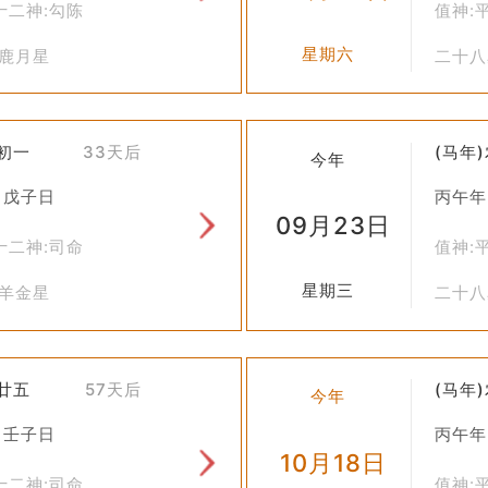
十二神:勾陈
值神:
路施工，也需要考虑到实际天气情况、施工安全等因素。
星期六
张鹿月星
二十八
工程质量。
相关专业人士的意见，并办理必要的审批手续。
后的文化内涵，我们可以更好地理解中国古代文化中人与自然和谐共
八初一
33天后
(马年
今年
发展这一传统智慧。
 戊子日
丙午年
09月23日
十二神:司命
值神:
星期三
鬼羊金星
二十八
八廿五
57天后
(马年
今年
 壬子日
丙午年
10月18日
十二神:司命
值神: