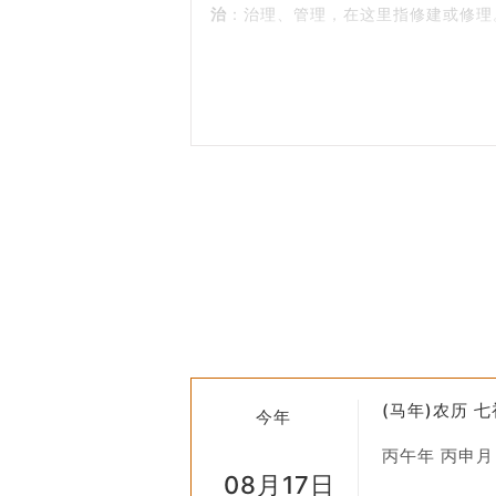
治
：治理、管理，在这里指修建或修理
道
：指道路。
涂
：同“途”，路的意思。
因此，“平治道涂”可以理解为“平整和修
2.
历史背景
在古代社会，交通条件相对落后，道路
道涂”作为吉日的选择，体现了古人对
3.
应用场景
“平治道涂”通常被选作修建新路、修
并且建成的道路更加稳固耐用。
4.
现代意义
(马年)农历 
虽然现代社会已经不再完全依赖于黄历
今年
修路等公共设施建设。这不仅是一种传
丙午年 丙申月
08月17日
5.
注意事项