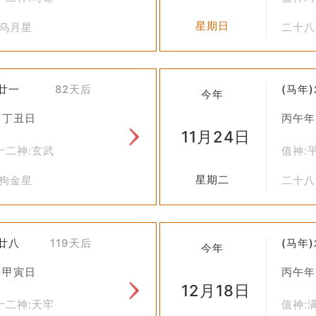
星期日
毕乌月星
二十八
九廿一
82天后
(马年
今年
 丁丑日
丙午年
11月24日
十二神:玄武
值神:
星期二
娄狗金星
二十八
十廿八
119天后
(马年
今年
 甲寅日
丙午年
12月18日
十二神:天牢
值神: