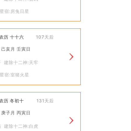
星宿:房兔日星
)农历 十十六
107天后
 己亥月 壬寅日
平 建除十二神:天牢
星宿:室猪火星
)农历 冬初十
131天后
 庚子月 丙寅日
满 建除十二神:白虎