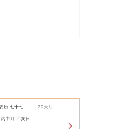
于道路的修建和维护十分重视。“平治
够得到神灵的保佑，使得工程顺利进行，
)农历 七十七
20天后
黄历上的吉日来进行重要的活动，包括
之心。
 丙申月 乙亥日