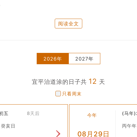
。
阅读全文
理道路”。
的好坏直接影响到了人们的生活质量以及物资的流通效率。因此，对
2026年
2027年
道路建设的一种祈福和尊重。
12
宜平治道涂的日子共
天
补旧路、拓宽道路等工程活动的吉日。在过去，这样的选择被认为能
只看周末
七初五
8天后
(马年
来决定日常活动，但在一些地区，尤其是农村地区，人们仍然会参考
今年
统文化的延续，也反映了人们对美好生活的期待和对自然环境的敬畏
 癸亥日
丙午年
08月29日