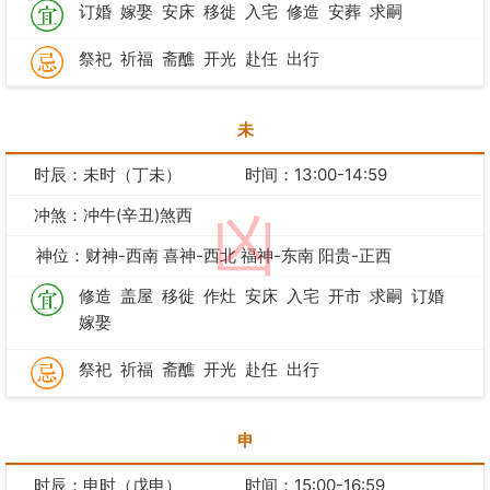
订婚
嫁娶
安床
移徙
入宅
修造
安葬
求嗣
祭祀
祈福
斋醮
开光
赴任
出行
未
时辰：未时（丁未）
时间：13:00-14:59
冲煞：冲牛(辛丑)煞西
凶
神位：财神-西南 喜神-西北 福神-东南 阳贵-正西
修造
盖屋
移徙
作灶
安床
入宅
开市
求嗣
订婚
嫁娶
祭祀
祈福
斋醮
开光
赴任
出行
申
时辰：申时（戊申）
时间：15:00-16:59