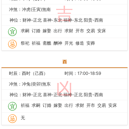
吉
冲煞：冲虎(壬寅)煞南
神位：财神-正北 喜神-东北 福神-东北 阳贵-西南
求嗣
订婚
嫁娶
出行
求财
开市
交易
安床
祭祀
祈福
斋醮
酬神
开光
修造
安葬
酉
时辰：酉时（己酉）
时间：17:00-18:59
凶
冲煞：冲兔(癸卯)煞东
神位：财神-正北 喜神-正北 福神-正北 阳贵-西南
祈福
求嗣
订婚
嫁娶
出行
求财
开市
交易
安床
无