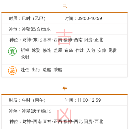
巳
时辰：巳时（乙巳）
时间：09:00-10:59
冲煞：冲猪(己亥)煞东
吉
神位：财神-东北 喜神-西南 福神-西南 阳贵-正北
祈福
嫁娶
修造
盖屋
造庙
作灶
入宅
安葬
见贵
求财
赴任
出行
造船
乘船
午
时辰：午时（丙午）
时间：11:00-12:59
凶
冲煞：冲鼠(庚子)煞北
神位：财神-西南 喜神-正西 福神-西北 阳贵-西北