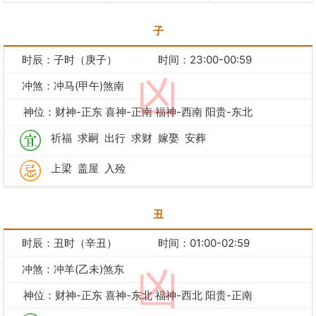
子
时辰：子时（庚子）
时间：23:00-00:59
凶
冲煞：冲马(甲午)煞南
神位：财神-正东 喜神-正南 福神-西南 阳贵-东北
祈福
求嗣
出行
求财
嫁娶
安葬
上梁
盖屋
入殓
丑
时辰：丑时（辛丑）
时间：01:00-02:59
冲煞：冲羊(乙未)煞东
凶
神位：财神-正东 喜神-东北 福神-西北 阳贵-正南