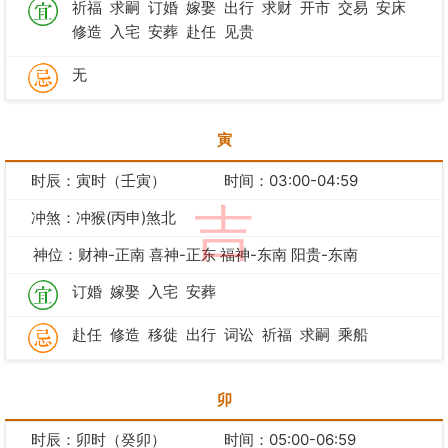
祈福
求嗣
订婚
嫁娶
出行
求财
开市
交易
安床
修造
入宅
安葬
赴任
见贵
无
寅
时辰：寅时（壬寅）
时间：03:00-04:59
吉
冲煞：冲猴(丙申)煞北
神位：财神-正南 喜神-正东 福神-东南 阳贵-东南
订婚
嫁娶
入宅
安葬
赴任
修造
移徙
出行
词讼
祈福
求嗣
乘船
卯
时辰：卯时（癸卯）
时间：05:00-06:59