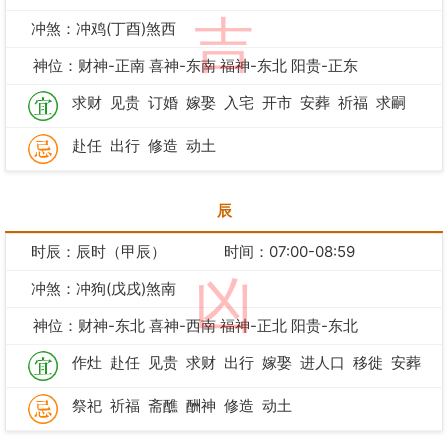
吉
冲煞：冲鸡(丁酉)煞西
神位：财神-正南 喜神-东南 福神-东北 阳贵-正东
求财
见贵
订婚
嫁娶
入宅
开市
安葬
祈福
求嗣
赴任
出行
修造
动土
辰
时辰：辰时（甲辰）
时间：07:00-08:59
凶
冲煞：冲狗(戊戌)煞南
神位：财神-东北 喜神-西南 福神-正北 阳贵-东北
作灶
赴任
见贵
求财
出行
嫁娶
进人口
移徙
安葬
祭祀
祈福
斋醮
酬神
修造
动土