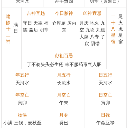
天河水
冲牛煞西
明堂（黄道日）
吉神宜趋
今日胎神
凶神宜忌
建
二
尾
除
十
火
守日 天巫 福
仓库厕 房内
月厌 地火 九
满
十
八
虎
德 益后 明堂
东
空 九坎 九焦
日
二
星
星
大煞 八专 了
神
宿
宿
戾 阴错
彭祖百忌
丁不剃头头必生疮 未不服药毒气入肠
年五行
月五行
日五行
天河水
长流水
天河水
年空亡
月空亡
日空亡
寅卯
午未
寅卯
物候
月令
日禄
小满 三候，麦秋至
癸巳
午命互禄