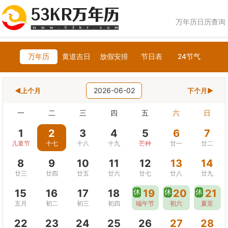
万年历日历查询
万年历
黄道吉日
放假安排
节日表
24节气
2026-06-02
◀上个月
下个月▶
一
二
三
四
五
六
日
1
2
3
4
5
6
7
儿童节
十七
十八
十九
芒种
廿一
廿二
8
9
10
11
12
13
14
廿三
廿四
廿五
廿六
廿七
廿八
廿九
15
16
17
18
休
19
休
20
休
21
五月
初二
初三
初四
端午节
初六
夏至
22
23
24
25
26
27
28