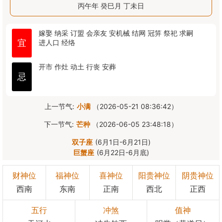
丙午年 癸巳月 丁未日
嫁娶
纳采
订盟
会亲友
安机械
结网
冠笄
祭祀
求嗣
宜
进人口
经络
开市
作灶
动土
行丧
安葬
忌
上一节气:
小满
（2026-05-21 08:36:42）
下一节气:
芒种
（2026-06-05 23:48:18）
双子座
(6月1日-6月21日)
巨蟹座
(6月22日-6月底)
财神位
福神位
喜神位
阳贵神位
阴贵神位
西南
东南
正南
西北
正西
五行
冲煞
值神