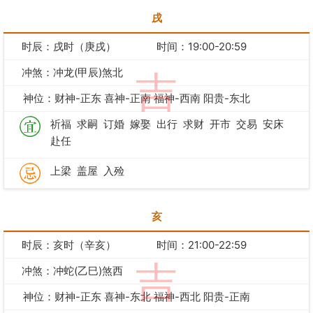
戌
时辰：戌时（庚戌）
时间：19:00-20:59
冲煞：冲龙(甲辰)煞北
吉
神位：财神-正东 喜神-正南 福神-西南 阳贵-东北
祈福
求嗣
订婚
嫁娶
出行
求财
开市
交易
安床
赴任
上梁
盖屋
入殓
亥
时辰：亥时（辛亥）
时间：21:00-22:59
吉
冲煞：冲蛇(乙巳)煞西
神位：财神-正东 喜神-东北 福神-西北 阳贵-正南