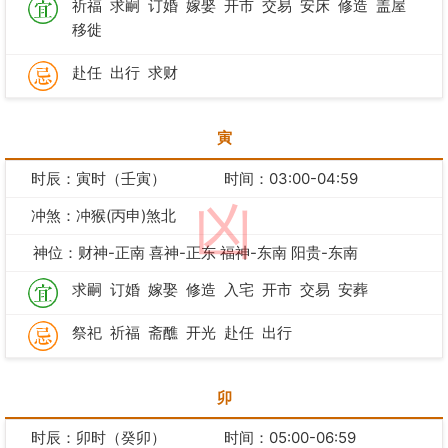
祈福
求嗣
订婚
嫁娶
开市
交易
安床
修造
盖屋
移徙
赴任
出行
求财
寅
时辰：寅时（壬寅）
时间：03:00-04:59
凶
冲煞：冲猴(丙申)煞北
神位：财神-正南 喜神-正东 福神-东南 阳贵-东南
求嗣
订婚
嫁娶
修造
入宅
开市
交易
安葬
祭祀
祈福
斋醮
开光
赴任
出行
卯
时辰：卯时（癸卯）
时间：05:00-06:59