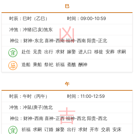
巳
时辰：巳时（乙巳）
时间：09:00-10:59
凶
冲煞：冲猪(己亥)煞东
神位：财神-东北 喜神-西南 福神-西南 阳贵-正北
赴任
见贵
出行
求财
嫁娶
进人口
移徙
安葬
求嗣
造船
乘船
祭祀
祈福
斋醮
酬神
午
时辰：午时（丙午）
时间：11:00-12:59
冲煞：冲鼠(庚子)煞北
吉
神位：财神-西南 喜神-正西 福神-西北 阳贵-西北
祈福
求嗣
订婚
嫁娶
出行
求财
开市
交易
安床