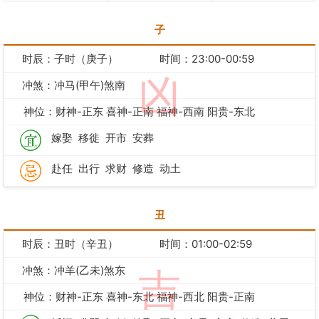
子
时辰：子时（庚子）
时间：23:00-00:59
凶
冲煞：冲马(甲午)煞南
神位：财神-正东 喜神-正南 福神-西南 阳贵-东北
嫁娶
移徙
开市
安葬
赴任
出行
求财
修造
动土
丑
时辰：丑时（辛丑）
时间：01:00-02:59
冲煞：冲羊(乙未)煞东
吉
神位：财神-正东 喜神-东北 福神-西北 阳贵-正南