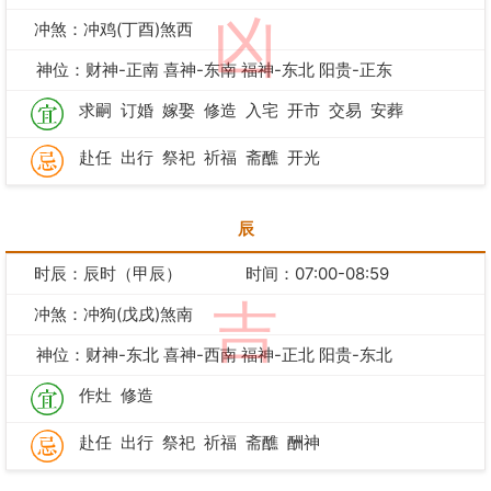
凶
冲煞：冲鸡(丁酉)煞西
神位：财神-正南 喜神-东南 福神-东北 阳贵-正东
求嗣
订婚
嫁娶
修造
入宅
开市
交易
安葬
赴任
出行
祭祀
祈福
斋醮
开光
辰
时辰：辰时（甲辰）
时间：07:00-08:59
吉
冲煞：冲狗(戊戌)煞南
神位：财神-东北 喜神-西南 福神-正北 阳贵-东北
作灶
修造
赴任
出行
祭祀
祈福
斋醮
酬神