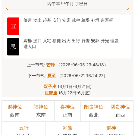
丙午年 甲午月 丁巳日
修造
动土
起基
安门
安床
栽种
筑堤
补垣
造畜稠
宜
嫁娶
掘井
入宅
移徙
出火
出行
行丧
安葬
开光
理发
忌
进人口
上一节气:
芒种
（2026-06-05 23:48:18）
下一节气:
夏至
（2026-06-21 16:24:27）
双子座
(6月1日-6月21日)
巨蟹座
(6月22日-6月底)
财神位
福神位
喜神位
阳贵神位
阴贵神位
西南
东南
正南
西北
正西
五行
冲煞
值神