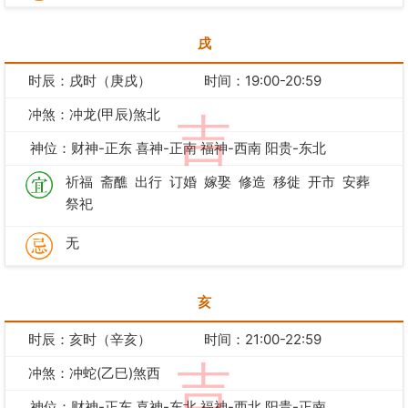
戌
时辰：戌时（庚戌）
时间：19:00-20:59
冲煞：冲龙(甲辰)煞北
吉
神位：财神-正东 喜神-正南 福神-西南 阳贵-东北
祈福
斋醮
出行
订婚
嫁娶
修造
移徙
开市
安葬
祭祀
无
亥
时辰：亥时（辛亥）
时间：21:00-22:59
吉
冲煞：冲蛇(乙巳)煞西
神位：财神-正东 喜神-东北 福神-西北 阳贵-正南