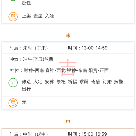
赴任
上梁
盖屋
入殓
未
时辰：未时（丁未）
时间：13:00-14:59
冲煞：冲牛(辛丑)煞西
吉
神位：财神-西南 喜神-西北 福神-东南 阳贵-正西
修造
入宅
安葬
祭祀
祈福
求嗣
斋醮
订婚
嫁娶
出行
无
申
时辰：申时（戊申）
时间：15:00-16:59