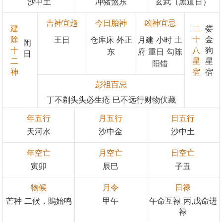
沙中土
冲猪煞东
玄武（黑道日）
吉神宜趋
今日胎神
凶神宜忌
建
二
娄
除
十
金
王日
仓库床 外正
月建 小时 土
闭
十
八
狗
东
府 重日 勾陈
日
二
星
星
阳错
神
宿
宿
彭祖百忌
丁不剃头头必生疮 巳不远行财物伏藏
年五行
月五行
日五行
天河水
沙中金
沙中土
年空亡
月空亡
日空亡
寅卯
辰巳
子丑
物候
月令
日禄
芒种 二候，鵙始鸣
甲午
午命互禄 丙,戊命进
禄