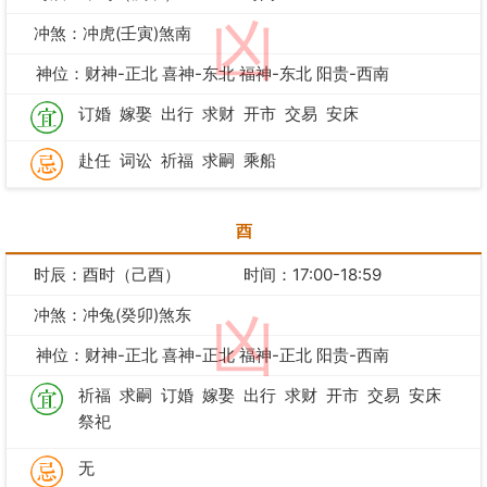
凶
冲煞：冲虎(壬寅)煞南
神位：财神-正北 喜神-东北 福神-东北 阳贵-西南
订婚
嫁娶
出行
求财
开市
交易
安床
赴任
词讼
祈福
求嗣
乘船
酉
时辰：酉时（己酉）
时间：17:00-18:59
冲煞：冲兔(癸卯)煞东
凶
神位：财神-正北 喜神-正北 福神-正北 阳贵-西南
祈福
求嗣
订婚
嫁娶
出行
求财
开市
交易
安床
祭祀
无