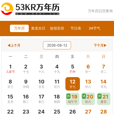
万年历日历查询
万年历
黄道吉日
放假安排
节日表
24节气
2026-06-12
◀上个月
下个月▶
一
二
三
四
五
六
日
1
2
3
4
5
6
7
儿童节
十七
十八
十九
芒种
廿一
廿二
8
9
10
11
12
13
14
廿三
廿四
廿五
廿六
廿七
廿八
廿九
15
16
17
18
休
19
休
20
休
21
五月
初二
初三
初四
端午节
初六
夏至
22
23
24
25
26
27
28