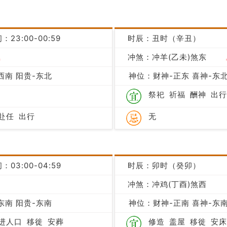
：23:00-00:59
时辰：丑时（辛丑）
吉
冲煞：冲羊(乙未)煞东
西南 阳贵-东北
神位：财神-正东 喜神-东北
祭祀
祈福
酬神
出行
赴任
出行
无
：03:00-04:59
时辰：卯时（癸卯）
冲煞：冲鸡(丁酉)煞西
凶
东南 阳贵-东南
神位：财神-正南 喜神-东南
进人口
移徙
安葬
修造
盖屋
移徙
安床