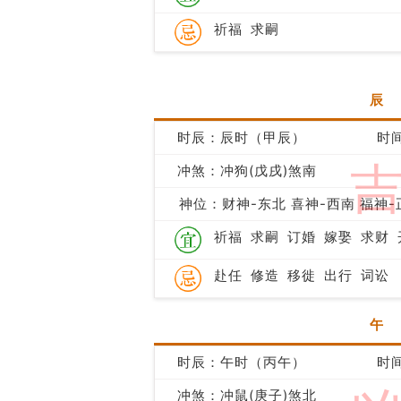
祈福
求嗣
辰
时辰：辰时（甲辰）
时间
冲煞：冲狗(戊戌)煞南
神位：财神-东北 喜神-西南 福神-
祈福
求嗣
订婚
嫁娶
求财
赴任
修造
移徙
出行
词讼
午
时辰：午时（丙午）
时间
冲煞：冲鼠(庚子)煞北