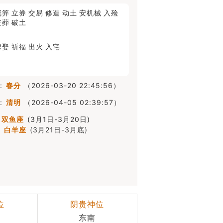
冠笄
立券
交易
修造
动土
安机械
入殓
安葬
破土
嫁娶
祈福
出火
入宅
:
春分
（2026-03-20 22:45:56）
:
清明
（2026-04-05 02:39:57）
双鱼座
(3月1日-3月20日)
白羊座
(3月21日-3月底)
位
阴贵神位
东南