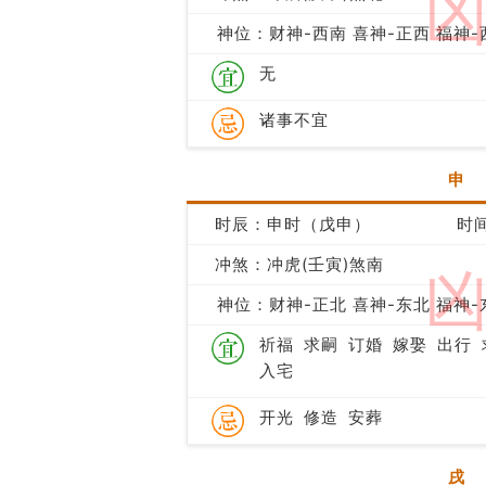
神位：财神-西南 喜神-正西 福神-
无
诸事不宜
申
时辰：申时（戊申）
时间
冲煞：冲虎(壬寅)煞南
神位：财神-正北 喜神-东北 福神-
祈福
求嗣
订婚
嫁娶
出行
入宅
开光
修造
安葬
戌