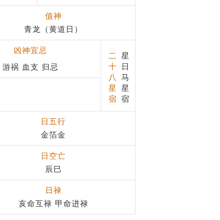
值神
青龙（黄道日）
凶神宜忌
二
星
十
日
游祸 血支 归忌
八
马
星
星
宿
宿
日五行
金箔金
日空亡
辰巳
日禄
亥命互禄 甲命进禄