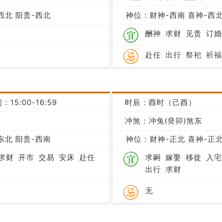
凶
西北 阳贵-西北
神位：财神-西南 喜神-西北
酬神
求财
见贵
订婚
赴任
出行
祭祀
祈福
：15:00-16:59
时辰：酉时（己酉）
冲煞：冲兔(癸卯)煞东
凶
东北 阳贵-西南
神位：财神-正北 喜神-正北
求财
开市
交易
安床
赴任
求嗣
嫁娶
移徙
入宅
出行
求财
无