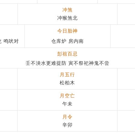
冲煞
冲猴煞北
今日胎神
龙 鸣吠对
仓库炉 房内南
彭祖百忌
壬不泱水更难提防 寅不祭祀神鬼不尝
月五行
松柏木
月空亡
午未
月令
辛卯