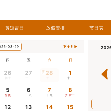
黄道吉日
放假安排
节日表
026-03-29
下个月▶
202
四
五
六
日
26
27
班
28
1
初十
十一
十二
十三
5
6
7
8
惊蛰
十八
十九
妇女节
12
13
14
15