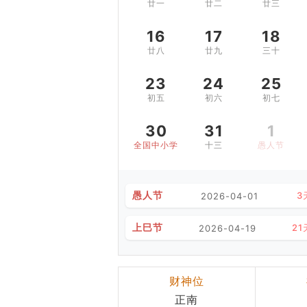
廿一
廿二
廿三
16
17
18
廿八
廿九
三十
23
24
25
初五
初六
初七
30
31
1
全国中小学生安全教育日
十三
愚人节
愚人节
3
2026-04-01
上巳节
21
2026-04-19
财神位
正南