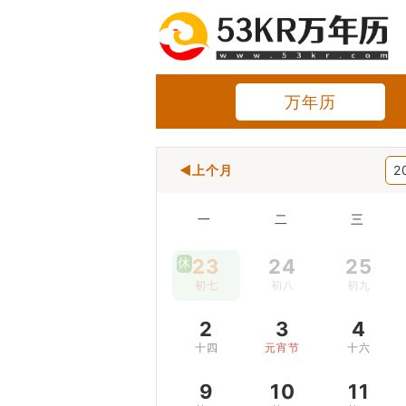
万年历
◀上个月
2
一
二
三
休
23
24
25
初七
初八
初九
2
3
4
十四
元宵节
十六
9
10
11