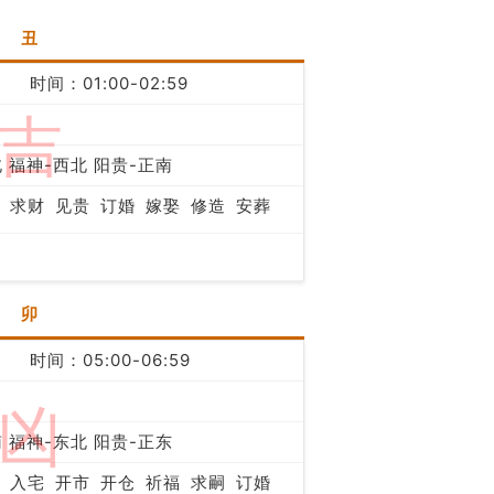
丑
时间：01:00-02:59
吉
 福神-西北 阳贵-正南
求财
见贵
订婚
嫁娶
修造
安葬
卯
时间：05:00-06:59
凶
 福神-东北 阳贵-正东
入宅
开市
开仓
祈福
求嗣
订婚