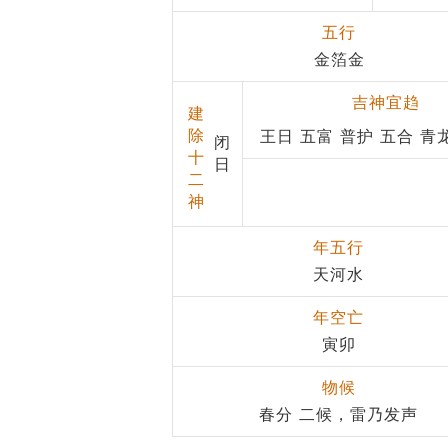
五行
金箔金
吉神宜趋
建
除
王日 五富 普护 五合 青
闭
十
日
二
神
年五行
天河水
年空亡
寅卯
物候
春分 二候，雷乃发声