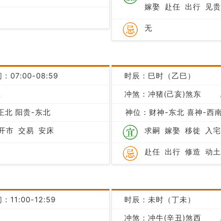
嫁娶
赴任
出行
见贵
无
：07:00-08:59
时辰：巳时（乙巳）
吉
冲煞：冲猪(己亥)煞东
正北 阳贵-东北
神位：财神-东北 喜神-西南
开市
交易
安床
求嗣
嫁娶
移徙
入宅
赴任
出行
修造
动土
：11:00-12:59
时辰：未时（丁未）
冲煞：冲牛(辛丑)煞西