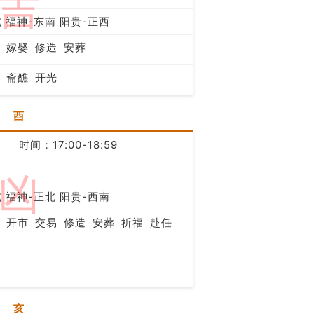
吉
 福神-东南 阳贵-正西
嫁娶
修造
安葬
斋醮
开光
酉
时间：17:00-18:59
凶
 福神-正北 阳贵-西南
开市
交易
修造
安葬
祈福
赴任
亥