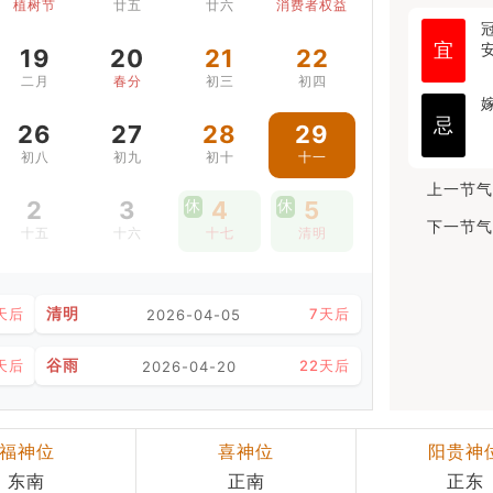
植树节
廿五
廿六
消费者权益日
宜
19
20
21
22
二月
春分
初三
初四
忌
26
27
28
29
初八
初九
初十
十一
上一节气
2
3
休
4
休
5
下一节气
十五
十六
十七
清明
清明
天后
7天后
2026-04-05
谷雨
天后
22天后
2026-04-20
福神位
喜神位
阳贵神
东南
正南
正东