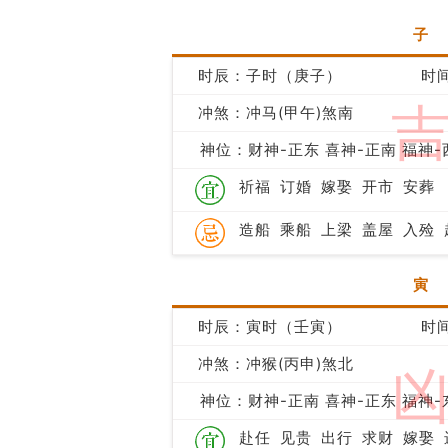
子
时辰：子时（庚子）
时间
冲煞：冲马(甲午)煞南
神位：财神-正东 喜神-正南 福神-
祈福
订婚
嫁娶
开市
安葬
造船
乘船
上梁
盖屋
入殓
寅
时辰：寅时（壬寅）
时间
冲煞：冲猴(丙申)煞北
神位：财神-正南 喜神-正东 福神-
赴任
见贵
出行
求财
嫁娶