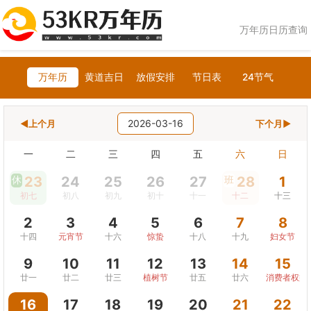
万年历日历查询
万年历
黄道吉日
放假安排
节日表
24节气
2026-03-16
◀上个月
下个月▶
一
二
三
四
五
六
日
休
23
24
25
26
27
班
28
1
初七
初八
初九
初十
十一
十二
十三
2
3
4
5
6
7
8
十四
元宵节
十六
惊蛰
十八
十九
妇女节
9
10
11
12
13
14
15
廿一
廿二
廿三
植树节
廿五
廿六
消费者权益
16
17
18
19
20
21
22