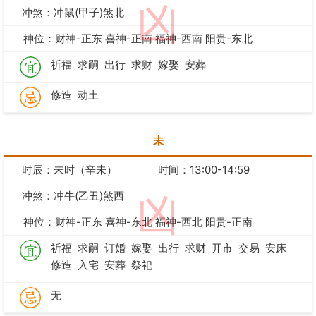
凶
冲煞：冲鼠(甲子)煞北
神位：财神-正东 喜神-正南 福神-西南 阳贵-东北
祈福
求嗣
出行
求财
嫁娶
安葬
修造
动土
未
时辰：未时（辛未）
时间：13:00-14:59
冲煞：冲牛(乙丑)煞西
凶
神位：财神-正东 喜神-东北 福神-西北 阳贵-正南
祈福
求嗣
订婚
嫁娶
出行
求财
开市
交易
安床
修造
入宅
安葬
祭祀
无