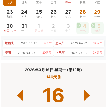
廿八
廿九
三十
二月
春分
初三
初四
23
24
25
26
27
28
29
初五
初六
初七
初八
初九
初十
十一
30
31
1
2
3
休
4
休
5
全国中小学生安全教育日
十三
愚人节
十五
十六
十七
清明
龙抬头
愚人节
4天后
16天后
2026-03-20
2026-04-01
清明
上巳节
20天后
34天后
2026-04-05
2026-04-19
2026年3月16日 星期一 (第12周)
146天前
16