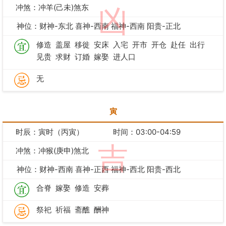
冲煞：冲羊(己未)煞东
凶
神位：财神-东北 喜神-西南 福神-西南 阳贵-正北
修造
盖屋
移徙
安床
入宅
开市
开仓
赴任
出行
见贵
求财
订婚
嫁娶
进人口
无
寅
时辰：寅时（丙寅）
时间：03:00-04:59
吉
冲煞：冲猴(庚申)煞北
神位：财神-西南 喜神-正西 福神-西北 阳贵-西北
合脊
嫁娶
修造
安葬
祭祀
祈福
斋醮
酬神