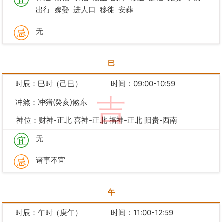
出行
嫁娶
进人口
移徙
安葬
无
巳
时辰：巳时（己巳）
时间：09:00-10:59
吉
冲煞：冲猪(癸亥)煞东
神位：财神-正北 喜神-正北 福神-正北 阳贵-西南
无
诸事不宜
午
时辰：午时（庚午）
时间：11:00-12:59