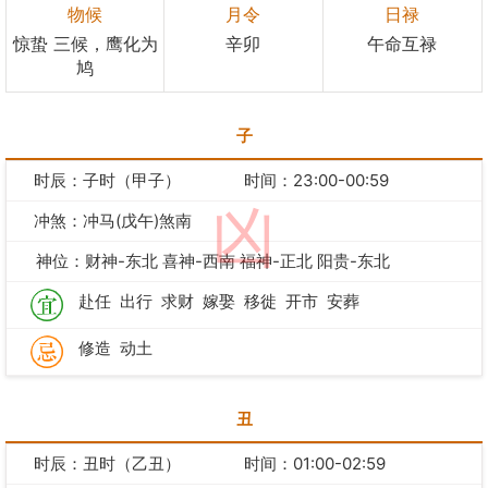
物候
月令
日禄
惊蛰 三候，鹰化为
辛卯
午命互禄
鸠
子
时辰：子时（甲子）
时间：23:00-00:59
凶
冲煞：冲马(戊午)煞南
神位：财神-东北 喜神-西南 福神-正北 阳贵-东北
赴任
出行
求财
嫁娶
移徙
开市
安葬
修造
动土
丑
时辰：丑时（乙丑）
时间：01:00-02:59