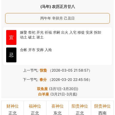
(马年) 农历正月廿八
丙午年 辛卯月 己丑日
嫁娶
祭祀
开光
祈福
求嗣
出火
入宅
移徙
安床
拆卸
宜
动土
破土
谢土
合帐
开市
安葬
入殓
忌
上一节气:
惊蛰
（2026-03-05 21:58:57）
下一节气:
春分
（2026-03-20 22:45:56）
双鱼座
(3月1日-3月20日)
白羊座
(3月21日-3月底)
财神位
福神位
喜神位
阳贵神位
阴贵神位
正北
正北
东北
正北
西南