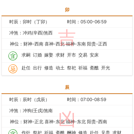
卯
时辰：卯时（丁卯）
时间：05:00-06:59
吉
冲煞：冲鸡(辛酉)煞西
神位：财神-西南 喜神-西北 福神-东南 阳贵-正西
求嗣
订婚
嫁娶
求财
开市
交易
安床
赴任
出行
修造
动土
祭祀
祈福
斋醮
开光
辰
时辰：辰时（戊辰）
时间：07:00-08:59
冲煞：冲狗(壬戌)煞南
凶
神位：财神-正北 喜神-东北 福神-东北 阳贵-西南
作灶
祭祀
祈福
斋醮
酬神
修造
赴任
见贵
求财