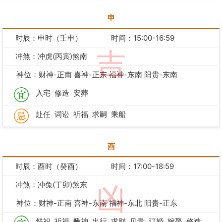
申
时辰：申时（壬申）
时间：15:00-16:59
吉
冲煞：冲虎(丙寅)煞南
神位：财神-正南 喜神-正东 福神-东南 阳贵-东南
入宅
修造
安葬
赴任
词讼
祈福
求嗣
乘船
酉
时辰：酉时（癸酉）
时间：17:00-18:59
冲煞：冲兔(丁卯)煞东
凶
神位：财神-正南 喜神-东南 福神-东北 阳贵-正东
祭祀
祈福
酬神
出行
求财
见贵
订婚
嫁娶
修造