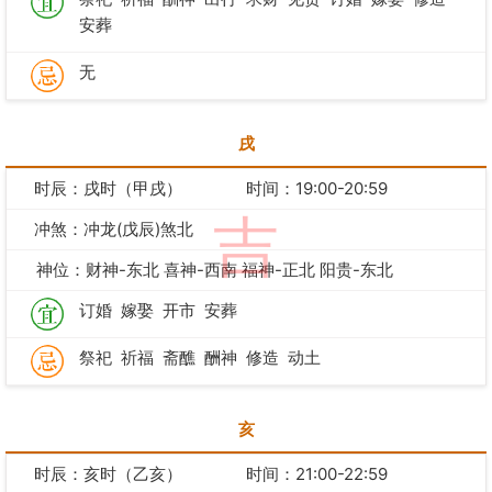
安葬
无
戌
时辰：戌时（甲戌）
时间：19:00-20:59
吉
冲煞：冲龙(戊辰)煞北
神位：财神-东北 喜神-西南 福神-正北 阳贵-东北
订婚
嫁娶
开市
安葬
祭祀
祈福
斋醮
酬神
修造
动土
亥
时辰：亥时（乙亥）
时间：21:00-22:59