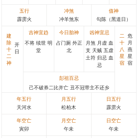
五行
冲煞
值神
霹雳火
冲羊煞东
勾陈（黑道日）
吉神宜趋
今日胎神
凶神宜忌
建
二
危
除
十
月
不将 续世 明
占门厕 外正
月煞 月虚 血
开
十
八
燕
堂
北
支 天贼 五虚
日
二
星
星
土符 归忌 血
神
宿
宿
忌
彭祖百忌
己不破券二比并亡 丑不冠带主不还乡
年五行
月五行
日五行
天河水
松柏木
霹雳火
年空亡
月空亡
日空亡
寅卯
午未
午未