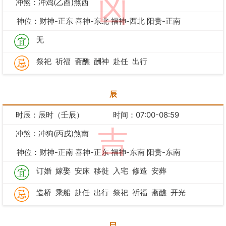
凶
冲煞：冲鸡(乙酉)煞西
神位：财神-正东 喜神-东北 福神-西北 阳贵-正南
无
祭祀
祈福
斋醮
酬神
赴任
出行
辰
时辰：辰时（壬辰）
时间：07:00-08:59
吉
冲煞：冲狗(丙戌)煞南
神位：财神-正南 喜神-正东 福神-东南 阳贵-东南
订婚
嫁娶
安床
移徙
入宅
修造
安葬
造桥
乘船
赴任
出行
祭祀
祈福
斋醮
开光
巳