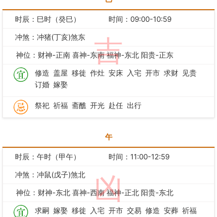
时辰：巳时（癸巳）
时间：09:00-10:59
冲煞：冲猪(丁亥)煞东
吉
神位：财神-正南 喜神-东南 福神-东北 阳贵-正东
修造
盖屋
移徙
作灶
安床
入宅
开市
求财
见贵
订婚
嫁娶
祭祀
祈福
斋醮
开光
赴任
出行
午
时辰：午时（甲午）
时间：11:00-12:59
冲煞：冲鼠(戊子)煞北
凶
神位：财神-东北 喜神-西南 福神-正北 阳贵-东北
求嗣
嫁娶
移徙
入宅
开市
交易
修造
安葬
祈福