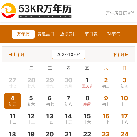
万年历日历查询
万年历
黄道吉日
放假安排
节日表
24节气
2027-10-04
◀上个月
下个月▶
一
二
三
四
五
六
日
27
28
29
30
1
2
3
廿七
廿八
廿九
九月
国庆节
初三
初四
4
5
6
7
8
9
10
初五
初六
初七
初八
寒露
初十
十一
11
12
13
14
15
16
17
十二
十三
十四
十五
十六
十七
十八
18
19
20
21
22
23
24