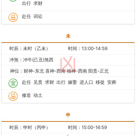
出行
求财
赴任
词讼
未
时辰：未时（乙未）
时间：13:00-14:59
凶
冲煞：冲牛(己丑)煞西
神位：财神-东北 喜神-西南 福神-西南 阳贵-正北
赴任
见贵
求财
出行
嫁娶
进人口
移徙
安葬
修造
动土
申
时辰：申时（丙申）
时间：15:00-16:59