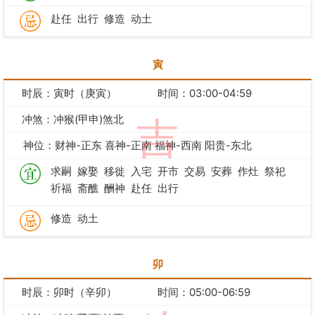
赴任
出行
修造
动土
寅
时辰：寅时（庚寅）
时间：03:00-04:59
冲煞：冲猴(甲申)煞北
吉
神位：财神-正东 喜神-正南 福神-西南 阳贵-东北
求嗣
嫁娶
移徙
入宅
开市
交易
安葬
作灶
祭祀
祈福
斋醮
酬神
赴任
出行
修造
动土
卯
时辰：卯时（辛卯）
时间：05:00-06:59