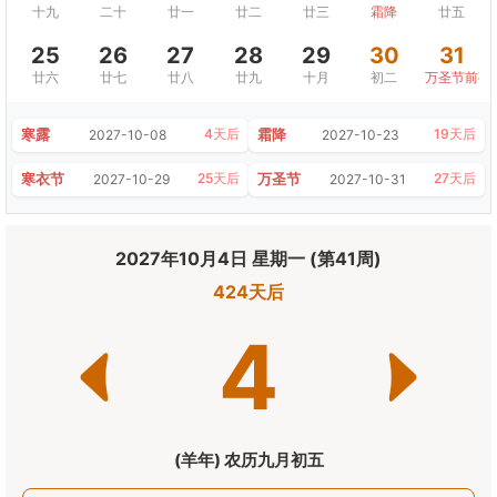
十九
二十
廿一
廿二
廿三
霜降
廿五
25
26
27
28
29
30
31
廿六
廿七
廿八
廿九
十月
初二
万圣节前夜
寒露
霜降
4天后
19天后
2027-10-08
2027-10-23
寒衣节
万圣节
25天后
27天后
2027-10-29
2027-10-31
2027年10月4日 星期一 (第41周)
424天后
4
(羊年) 农历九月初五