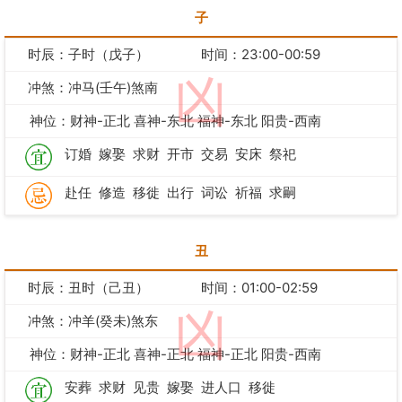
子
时辰：子时（戊子）
时间：23:00-00:59
凶
冲煞：冲马(壬午)煞南
神位：财神-正北 喜神-东北 福神-东北 阳贵-西南
订婚
嫁娶
求财
开市
交易
安床
祭祀
赴任
修造
移徙
出行
词讼
祈福
求嗣
丑
时辰：丑时（己丑）
时间：01:00-02:59
凶
冲煞：冲羊(癸未)煞东
神位：财神-正北 喜神-正北 福神-正北 阳贵-西南
安葬
求财
见贵
嫁娶
进人口
移徙