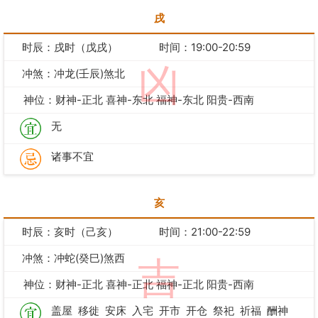
戌
时辰：戌时（戊戌）
时间：19:00-20:59
凶
冲煞：冲龙(壬辰)煞北
神位：财神-正北 喜神-东北 福神-东北 阳贵-西南
无
诸事不宜
亥
时辰：亥时（己亥）
时间：21:00-22:59
冲煞：冲蛇(癸巳)煞西
吉
神位：财神-正北 喜神-正北 福神-正北 阳贵-西南
盖屋
移徙
安床
入宅
开市
开仓
祭祀
祈福
酬神