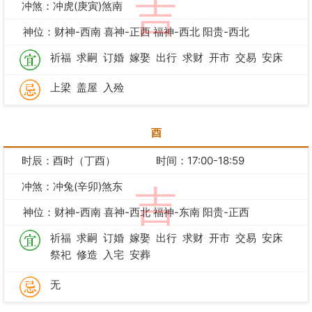
吉
冲煞：冲虎(庚寅)煞南
神位：财神-西南 喜神-正西 福神-西北 阳贵-西北
祈福
求嗣
订婚
嫁娶
出行
求财
开市
交易
安床
上梁
盖屋
入殓
酉
时辰：酉时（丁酉）
时间：17:00-18:59
冲煞：冲兔(辛卯)煞东
吉
神位：财神-西南 喜神-西北 福神-东南 阳贵-正西
祈福
求嗣
订婚
嫁娶
出行
求财
开市
交易
安床
祭祀
修造
入宅
安葬
无