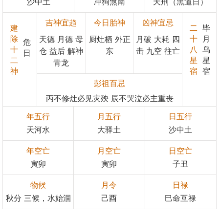
沙中土
冲狗煞南
天刑（黑道日）
吉神宜趋
今日胎神
凶神宜忌
建
二
毕
除
十
月
天德 月德 母
厨灶栖 外正
月破 大耗 四
危
十
八
乌
仓 益后 解神
东
击 九空 往亡
日
二
星
星
青龙
神
宿
宿
彭祖百忌
丙不修灶必见灾殃 辰不哭泣必主重丧
年五行
月五行
日五行
天河水
大驿土
沙中土
年空亡
月空亡
日空亡
寅卯
寅卯
子丑
物候
月令
日禄
秋分 三候，水始涸
己酉
巳命互禄