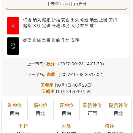
丁未年 己酉月 丙辰日
订盟
纳采
祭祀
祈福
安香
出火
修造
动土
上梁
安门
宜
起基
竖柱
定磉
开池
移徙
入宅
立券
破土
嫁娶
造庙
造桥
造船
作灶
安葬
忌
上一节气:
秋分
（2027-09-23 14:01:39）
下一节气:
寒露
（2027-10-08 20:17:02）
天秤座
(10月1日-10月23日)
天蝎座
(10月24日-10月底)
财神位
福神位
喜神位
阳贵神位
阴贵神位
西南
西北
西南
正西
西北
五行
冲煞
值神