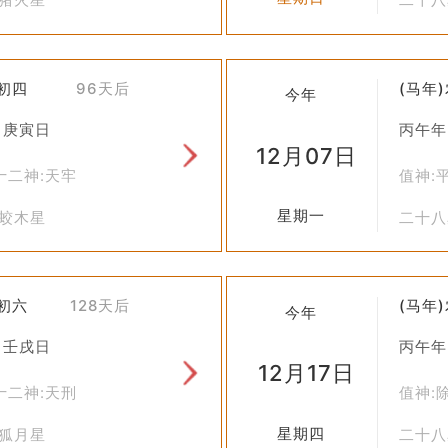
十初四
96天后
(马年
今年
 庚寅日
丙午年
12月07日
十二神:天牢
值神:
星期一
角蛟木星
二十八
冬初六
128天后
(马年
今年
 壬戌日
丙午年
12月17日
十二神:天刑
值神:
星期四
心狐月星
二十八