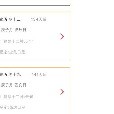
)农历 冬十二
134天后
 庚子月 戊辰日
定 建除十二神:天牢
星宿:虚鼠日星
)农历 冬十九
141天后
 庚子月 乙亥日
闭 建除十二神:朱雀
星宿:昴鸡日星