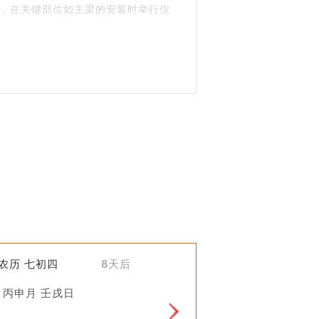
，在关键部位如主梁的安装时举行仪
，上梁仪式已经非常成熟，并形成了一
个家庭带来好运。
们的保佑。
往伴有鞭炮声和祝福语。
)农历 七初四
8天后
 丙申月 壬戌日