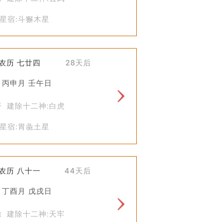
星宿:斗獬木星
)农历 七廿四
28天后
 丙申月 壬午日
开 建除十二神:白虎
星宿:胃彘土星
)农历 八十一
44天后
 丁酉月 戊戌日
除 建除十二神:天牢