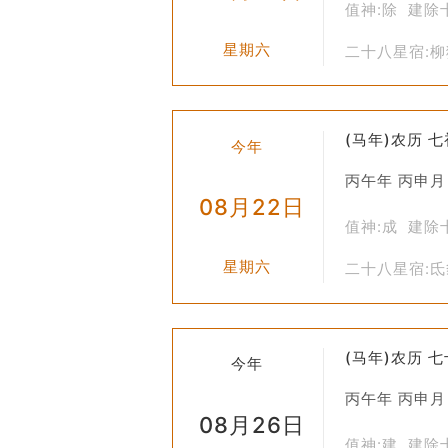
值神:除 建除
传承文化
: 上梁不仅是一项技术活，
星期六
二十八星宿:
四、现代社会的应用
虽然随着现代化进程的加快，许多传统
传统文化的人来说，即便是在城市中建
(马年)农历 
今年
总的来说，“上梁”不仅仅是一个简单
丙午年 丙申月
美好生活的向往和追求。
08月22日
值神:成 建除
星期六
二十八星宿:
(马年)农历 
今年
丙午年 丙申月
08月26日
值神:建 建除