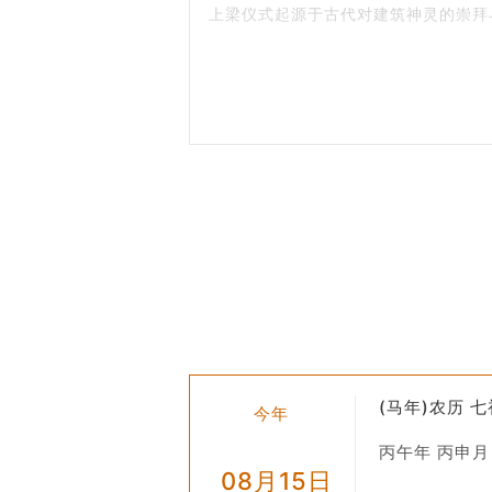
上梁仪式起源于古代对建筑神灵的崇拜
式，可以祈求吉祥、驱邪避害。这一习
套完整的流程。
二、仪式流程
择日
: 根据黄历选择一个吉日良辰进
祭拜
: 在正式开始上梁之前，通常会
安放主梁
: 当所有准备工作完成后，
撒五谷
: 将稻米、小麦等五谷杂粮撒
挂红布或红绸带
: 在主梁两端挂上红
宴请宾客
: 完成上述步骤后，主人家
三、文化意义
(马年)农历 
驱邪避凶
: 通过一系列仪式动作驱赶
今年
祈福纳祥
: 希望通过上梁仪式祈求天
丙午年 丙申月
08月15日
团结协作
: 整个过程需要多人配合完