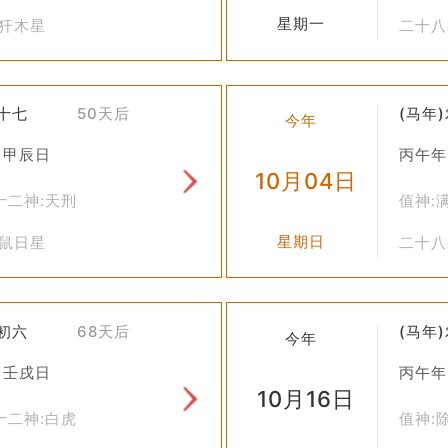
星期一
井犴木星
二十八
八十七
50天后
(马年
今年
 甲辰日
丙午年
10月04日
十二神:天刑
值神:
星期日
虚鼠日星
二十八
九初六
68天后
(马年
今年
 壬戌日
丙午年
10月16日
十二神:白虎
值神: