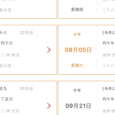
星期四
箕豹水星
二十八
七十八
22天后
(马年
今年
 丙子日
丙午年
09月05日
十二神:青龙
值神:
星期六
虚鼠日星
二十八
七廿九
33天后
(马年
今年
 丁亥日
丙午年
09月21日
十二神:玄武
值神: