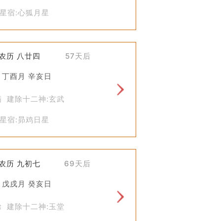
星宿:心狐月星
)农历 八廿四
57天后
 丁酉月 辛亥日
满 建除十二神:玄武
星宿:昴鸡日星
)农历 九初七
69天后
 戊戌月 癸亥日
除 建除十二神:玉堂