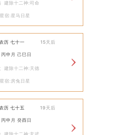
满 建除十二神:司命
化价值。
星宿:星马日星
仍然保留着上梁的传统。对于那些热爱
)农历 七十一
15天后
自古以来对家园建设的重视程度，以及对
 丙申月 己巳日
收 建除十二神:天德
星宿:房兔日星
)农历 七十五
19天后
 丙申月 癸酉日
除 建除十二神:玄武