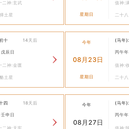
十二神:玄武
值神:
更是一种文化传承，让后代了解并尊重传统建筑工艺及其背后蕴含的文
星期日
柳獐土星
二十八
习俗正在逐渐淡出人们的视线，但在一些地方尤其是乡村地区，人们
造新居，也可能会参考这一古老的仪式来庆祝新房落成。
七初十
14天后
(马年
今年
的建筑步骤，而是承载着深厚文化底蕴的仪式行为。它反映了中国人
 戊辰日
丙午年
08月23日
十二神:金匮
值神:
星期日
氐貉土星
二十八
七十四
18天后
(马年
今年
 壬申日
丙午年
08月27日
十二神:天牢
值神: