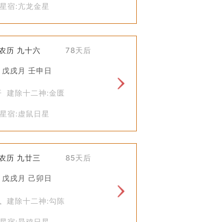
星宿:亢龙金星
)农历 九十六
78天后
 戊戌月 壬申日
开 建除十二神:金匮
星宿:虚鼠日星
)农历 九廿三
85天后
 戊戌月 己卯日
执 建除十二神:勾陈
星宿:昴鸡日星