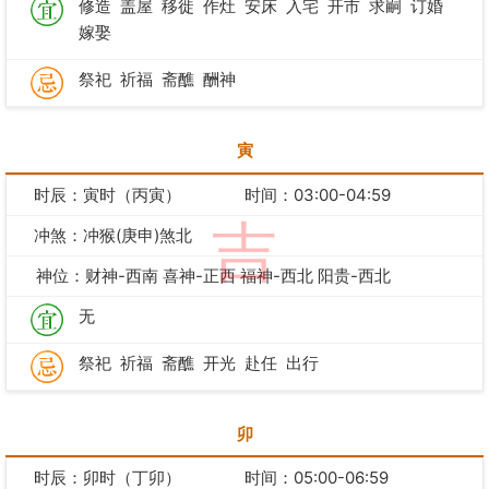
修造
盖屋
移徙
作灶
安床
入宅
开市
求嗣
订婚
嫁娶
祭祀
祈福
斋醮
酬神
寅
时辰：寅时（丙寅）
时间：03:00-04:59
吉
冲煞：冲猴(庚申)煞北
神位：财神-西南 喜神-正西 福神-西北 阳贵-西北
无
祭祀
祈福
斋醮
开光
赴任
出行
卯
时辰：卯时（丁卯）
时间：05:00-06:59