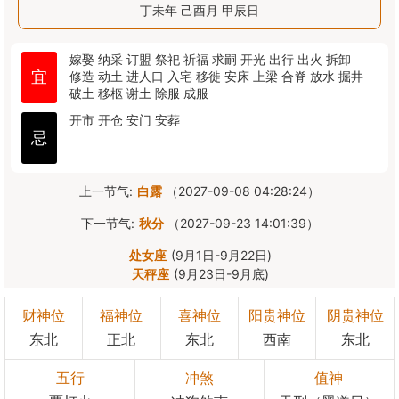
丁未年 己酉月 甲辰日
嫁娶
纳采
订盟
祭祀
祈福
求嗣
开光
出行
出火
拆卸
宜
修造
动土
进人口
入宅
移徙
安床
上梁
合脊
放水
掘井
破土
移柩
谢土
除服
成服
开市
开仓
安门
安葬
忌
上一节气:
白露
（2027-09-08 04:28:24）
下一节气:
秋分
（2027-09-23 14:01:39）
处女座
(9月1日-9月22日)
天秤座
(9月23日-9月底)
财神位
福神位
喜神位
阳贵神位
阴贵神位
东北
正北
东北
西南
东北
五行
冲煞
值神