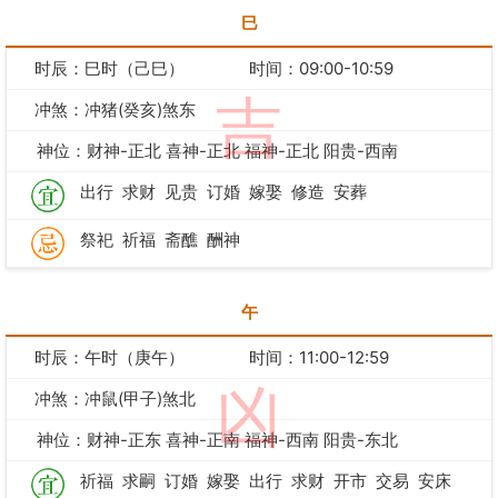
巳
时辰：巳时（己巳）
时间：09:00-10:59
吉
冲煞：冲猪(癸亥)煞东
神位：财神-正北 喜神-正北 福神-正北 阳贵-西南
出行
求财
见贵
订婚
嫁娶
修造
安葬
祭祀
祈福
斋醮
酬神
午
时辰：午时（庚午）
时间：11:00-12:59
凶
冲煞：冲鼠(甲子)煞北
神位：财神-正东 喜神-正南 福神-西南 阳贵-东北
祈福
求嗣
订婚
嫁娶
出行
求财
开市
交易
安床