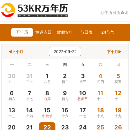
万年历日历查询
万年历
黄道吉日
放假安排
节日表
24节气
2027-09-22
◀上个月
下个月▶
一
二
三
四
五
六
日
30
31
1
2
3
4
5
廿九
三十
八月
初二
初三
初四
初五
6
7
8
9
10
11
12
初六
初七
白露
初九
教师节
十一
十二
13
14
15
16
17
18
19
十三
十四
中秋节
十六
十七
十八
十九
20
21
22
23
24
25
26