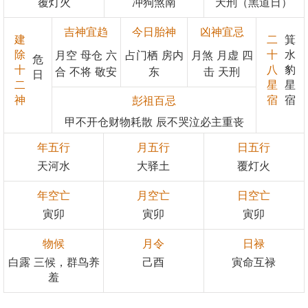
覆灯火
冲狗煞南
天刑（黑道日）
吉神宜趋
今日胎神
凶神宜忌
建
二
箕
除
十
水
月空 母仓 六
占门栖 房内
月煞 月虚 四
危
十
八
豹
合 不将 敬安
东
击 天刑
日
二
星
星
神
宿
宿
彭祖百忌
甲不开仓财物耗散 辰不哭泣必主重丧
年五行
月五行
日五行
天河水
大驿土
覆灯火
年空亡
月空亡
日空亡
寅卯
寅卯
寅卯
物候
月令
日禄
白露 三候，群鸟养
己酉
寅命互禄
羞