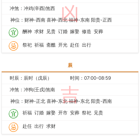
凶
冲煞：冲鸡(辛酉)煞西
神位：财神-西南 喜神-西北 福神-东南 阳贵-正西
酬神
求财
见贵
订婚
嫁娶
修造
安葬
祭祀
祈福
斋醮
开光
赴任
出行
辰
时辰：辰时（戊辰）
时间：07:00-08:59
吉
冲煞：冲狗(壬戌)煞南
神位：财神-正北 喜神-东北 福神-东北 阳贵-西南
祈福
订婚
嫁娶
开市
安葬
祭祀
见贵
赴任
出行
求财