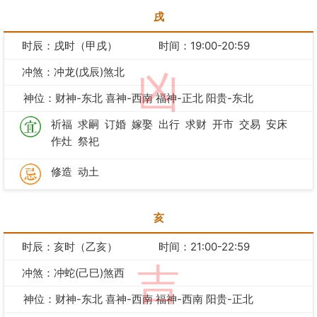
戌
时辰：戌时（甲戌）
时间：19:00-20:59
冲煞：冲龙(戊辰)煞北
凶
神位：财神-东北 喜神-西南 福神-正北 阳贵-东北
祈福
求嗣
订婚
嫁娶
出行
求财
开市
交易
安床
作灶
祭祀
修造
动土
亥
时辰：亥时（乙亥）
时间：21:00-22:59
吉
冲煞：冲蛇(己巳)煞西
神位：财神-东北 喜神-西南 福神-西南 阳贵-正北