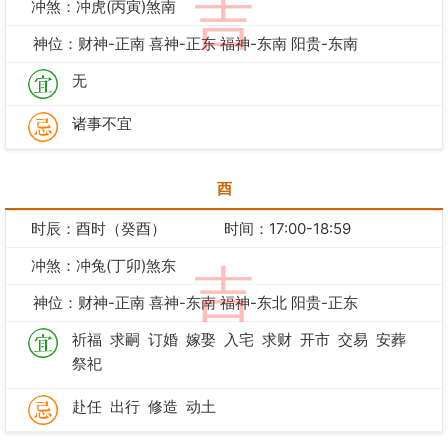
吉
冲煞：冲虎(丙寅)煞南
神位：财神-正南 喜神-正东 福神-东南 阳贵-东南
无
诸事不宜
酉
时辰：酉时（癸酉）
时间：17:00-18:59
冲煞：冲兔(丁卯)煞东
吉
神位：财神-正南 喜神-东南 福神-东北 阳贵-正东
祈福
求嗣
订婚
嫁娶
入宅
求财
开市
交易
安葬
祭祀
赴任
出行
修造
动土