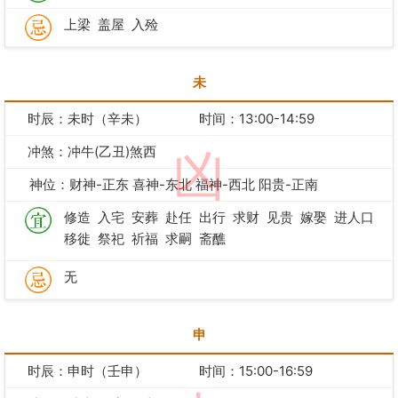
上梁
盖屋
入殓
未
时辰：未时（辛未）
时间：13:00-14:59
冲煞：冲牛(乙丑)煞西
凶
神位：财神-正东 喜神-东北 福神-西北 阳贵-正南
修造
入宅
安葬
赴任
出行
求财
见贵
嫁娶
进人口
移徙
祭祀
祈福
求嗣
斋醮
无
申
时辰：申时（壬申）
时间：15:00-16:59