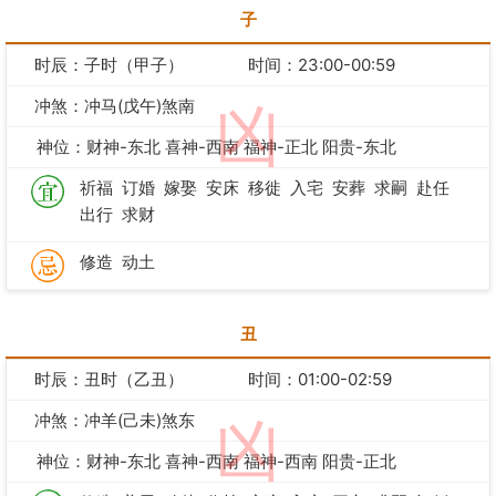
子
时辰：子时（甲子）
时间：23:00-00:59
冲煞：冲马(戊午)煞南
凶
神位：财神-东北 喜神-西南 福神-正北 阳贵-东北
祈福
订婚
嫁娶
安床
移徙
入宅
安葬
求嗣
赴任
出行
求财
修造
动土
丑
时辰：丑时（乙丑）
时间：01:00-02:59
冲煞：冲羊(己未)煞东
凶
神位：财神-东北 喜神-西南 福神-西南 阳贵-正北