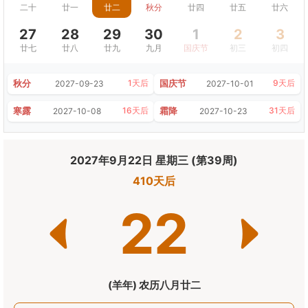
二十
廿一
廿二
秋分
廿四
廿五
廿六
27
28
29
30
1
2
3
廿七
廿八
廿九
九月
国庆节
初三
初四
秋分
国庆节
1天后
9天后
2027-09-23
2027-10-01
寒露
霜降
16天后
31天后
2027-10-08
2027-10-23
2027年9月22日 星期三 (第39周)
410天后
22
(羊年) 农历八月廿二