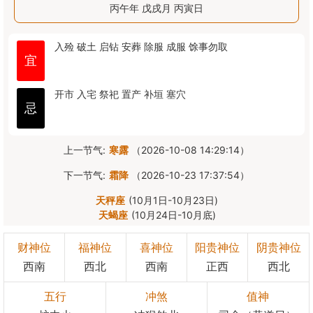
丙午年 戊戌月 丙寅日
入殓
破土
启钻
安葬
除服
成服
馀事勿取
宜
开市
入宅
祭祀
置产
补垣
塞穴
忌
上一节气:
寒露
（2026-10-08 14:29:14）
下一节气:
霜降
（2026-10-23 17:37:54）
天秤座
(10月1日-10月23日)
天蝎座
(10月24日-10月底)
财神位
福神位
喜神位
阳贵神位
阴贵神位
西南
西北
西南
正西
西北
五行
冲煞
值神