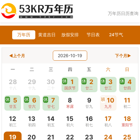
万年历日历查询
万年历
黄道吉日
放假安排
节日表
24节气
2026-10-19
◀上个月
下个月▶
一
二
三
四
五
六
日
28
29
30
休
1
休
2
休
3
休
4
十八
十九
二十
国庆节
廿二
廿三
廿四
休
5
休
6
休
7
8
9
班
10
11
廿五
廿六
廿七
寒露
廿九
九月
初二
12
13
14
15
16
17
18
初三
初四
初五
初六
初七
初八
重阳节
19
20
21
22
23
24
25