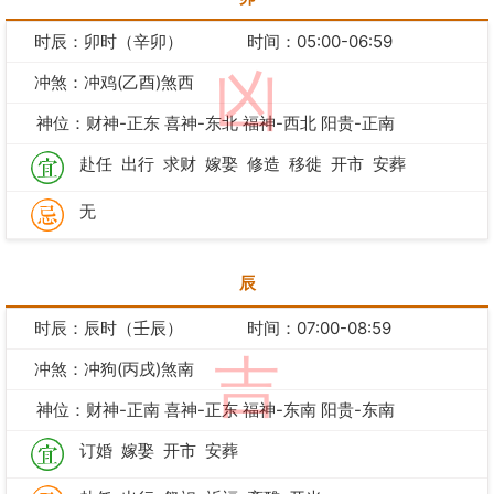
时辰：卯时（辛卯）
时间：05:00-06:59
凶
冲煞：冲鸡(乙酉)煞西
神位：财神-正东 喜神-东北 福神-西北 阳贵-正南
赴任
出行
求财
嫁娶
修造
移徙
开市
安葬
无
辰
时辰：辰时（壬辰）
时间：07:00-08:59
吉
冲煞：冲狗(丙戌)煞南
神位：财神-正南 喜神-正东 福神-东南 阳贵-东南
订婚
嫁娶
开市
安葬