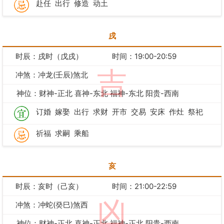
赴任
出行
修造
动土
戌
时辰：戌时（戊戌）
时间：19:00-20:59
吉
冲煞：冲龙(壬辰)煞北
神位：财神-正北 喜神-东北 福神-东北 阳贵-西南
订婚
嫁娶
出行
求财
开市
交易
安床
作灶
祭祀
祈福
求嗣
乘船
亥
时辰：亥时（己亥）
时间：21:00-22:59
凶
冲煞：冲蛇(癸巳)煞西
神位：财神-正北 喜神-正北 福神-正北 阳贵-西南