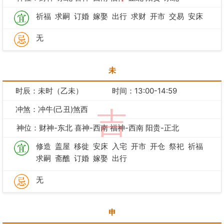
祈福
求嗣
订婚
嫁娶
出行
求财
开市
交易
安床
无
未
时辰：未时（乙未）
时间：13:00-14:59
冲煞：冲牛(己丑)煞西
吉
神位：财神-东北 喜神-西南 福神-西南 阳贵-正北
修造
盖屋
移徙
安床
入宅
开市
开仓
祭祀
祈福
求嗣
斋醮
订婚
嫁娶
出行
无
申