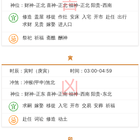
吉
神位：财神-正北 喜神-正北 福神-正北 阳贵-西南
修造
盖屋
移徙
作灶
安床
入宅
开市
赴任
出行
求财
见贵
嫁娶
进人口
祭祀
祈福
斋醮
酬神
寅
时辰：寅时（庚寅）
时间：03:00-04:59
凶
冲煞：冲猴(甲申)煞北
神位：财神-正东 喜神-正南 福神-西南 阳贵-东北
求嗣
嫁娶
移徙
入宅
开市
交易
安葬
祈福
赴任
词讼
修造
动土
卯