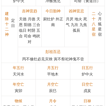
炉中火
冲猴煞北
司命（黄道日）
吉神宜趋
今日胎神
凶神宜忌
建
二
心
除
十
月
天德 月德 天
厨灶炉 外正
月厌 地火 死
定
十
八
狐
恩 阳德 三合
南
气 九坎 九焦
日
二
星
星
临日 时阴 五
孤辰
神
宿
宿
合 司命 鸣吠
对
彭祖百忌
丙不修灶必见灾殃 寅不祭祀神鬼不尝
年五行
月五行
日五行
天河水
平地木
炉中火
年空亡
月空亡
日空亡
寅卯
辰巳
戌亥
物候
月令
日禄