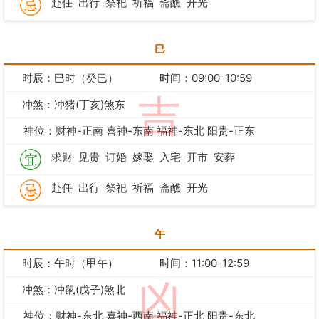
赴任
出行
祭祀
祈福
斋醮
开光
巳
时辰：巳时（癸巳）
时间：09:00-10:59
吉
冲煞：冲猪(丁亥)煞东
神位：财神-正南 喜神-东南 福神-东北 阳贵-正东
求财
见贵
订婚
嫁娶
入宅
开市
安葬
赴任
出行
祭祀
祈福
斋醮
开光
午
时辰：午时（甲午）
时间：11:00-12:59
凶
冲煞：冲鼠(戊子)煞北
神位：财神-东北 喜神-西南 福神-正北 阳贵-东北