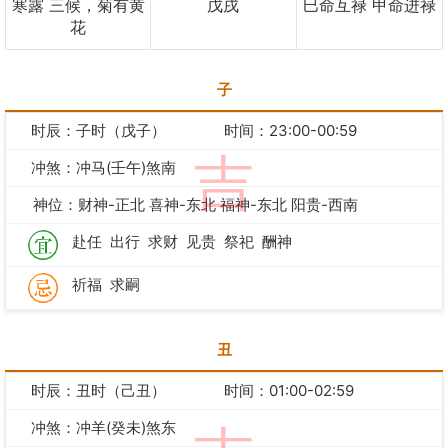
寒露 三候，菊有黄
戊戌
巳命互禄 甲命进禄
花
子
时辰：子时（戊子）
时间：23:00-00:59
吉
冲煞：冲马(壬午)煞南
神位：财神-正北 喜神-东北 福神-东北 阳贵-西南
赴任
出行
求财
见贵
祭祀
酬神
祈福
求嗣
丑
时辰：丑时（己丑）
时间：01:00-02:59
冲煞：冲羊(癸未)煞东