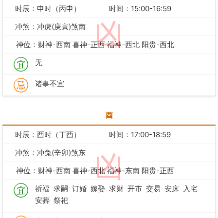
时辰：申时（丙申）
时间：15:00-16:59
凶
冲煞：冲虎(庚寅)煞南
神位：财神-西南 喜神-正西 福神-西北 阳贵-西北
无
诸事不宜
酉
时辰：酉时（丁酉）
时间：17:00-18:59
冲煞：冲兔(辛卯)煞东
凶
神位：财神-西南 喜神-西北 福神-东南 阳贵-正西
祈福
求嗣
订婚
嫁娶
求财
开市
交易
安床
入宅
安葬
祭祀