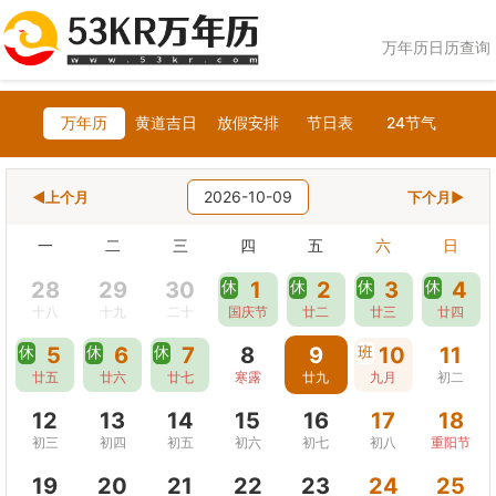
万年历日历查询
万年历
黄道吉日
放假安排
节日表
24节气
2026-10-09
◀上个月
下个月▶
一
二
三
四
五
六
日
28
29
30
休
1
休
2
休
3
休
4
十八
十九
二十
国庆节
廿二
廿三
廿四
休
5
休
6
休
7
8
9
班
10
11
廿五
廿六
廿七
寒露
廿九
九月
初二
12
13
14
15
16
17
18
初三
初四
初五
初六
初七
初八
重阳节
19
20
21
22
23
24
25