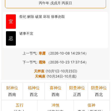
丙午年 戊戌月 丙辰日
祭祀
解除
破屋
坏垣
馀事勿取
宜
诸事不宜
忌
上一节气:
寒露
（2026-10-08 14:29:14）
下一节气:
霜降
（2026-10-23 17:37:54）
天秤座
(10月1日-10月23日)
天蝎座
(10月24日-10月底)
财神位
福神位
喜神位
阳贵神位
阴贵神位
西南
西北
西南
正西
西北
五行
冲煞
值神