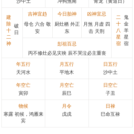
沙中土
冲狗煞南
青龙（黄道日）
吉神宜趋
今日胎神
凶神宜忌
建
二
鬼
除
十
金
母仓 六合 敬
厨灶栖 外正
月煞 月虚 四
破
十
八
羊
安
东
击 天刑
日
二
星
星
神
宿
宿
彭祖百忌
丙不修灶必见灾殃 辰不哭泣必主重丧
年五行
月五行
日五行
天河水
平地木
沙中土
年空亡
月空亡
日空亡
寅卯
辰巳
子丑
物候
月令
日禄
寒露 初候，鸿雁来
戊戌
巳命互禄
宾