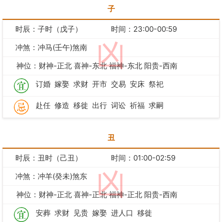
子
时辰：子时（戊子）
时间：23:00-00:59
凶
冲煞：冲马(壬午)煞南
神位：财神-正北 喜神-东北 福神-东北 阳贵-西南
订婚
嫁娶
求财
开市
交易
安床
祭祀
赴任
修造
移徙
出行
词讼
祈福
求嗣
丑
时辰：丑时（己丑）
时间：01:00-02:59
凶
冲煞：冲羊(癸未)煞东
神位：财神-正北 喜神-正北 福神-正北 阳贵-西南
安葬
求财
见贵
嫁娶
进人口
移徙