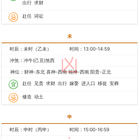
出行
求财
赴任
词讼
未
时辰：未时（乙未）
时间：13:00-14:59
凶
冲煞：冲牛(己丑)煞西
神位：财神-东北 喜神-西南 福神-西南 阳贵-正北
赴任
见贵
求财
出行
嫁娶
进人口
移徙
安葬
修造
动土
申
时辰：申时（丙申）
时间：15:00-16:59