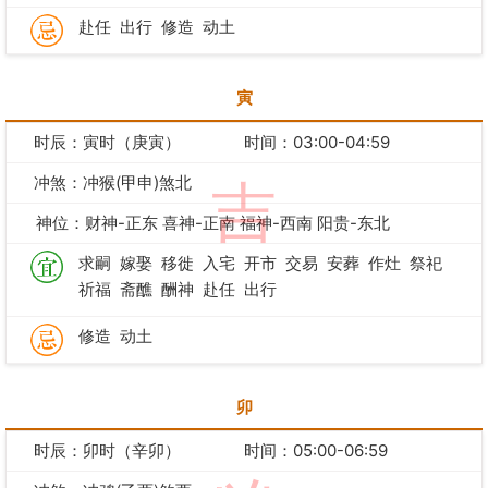
赴任
出行
修造
动土
寅
时辰：寅时（庚寅）
时间：03:00-04:59
冲煞：冲猴(甲申)煞北
吉
神位：财神-正东 喜神-正南 福神-西南 阳贵-东北
求嗣
嫁娶
移徙
入宅
开市
交易
安葬
作灶
祭祀
祈福
斋醮
酬神
赴任
出行
修造
动土
卯
时辰：卯时（辛卯）
时间：05:00-06:59