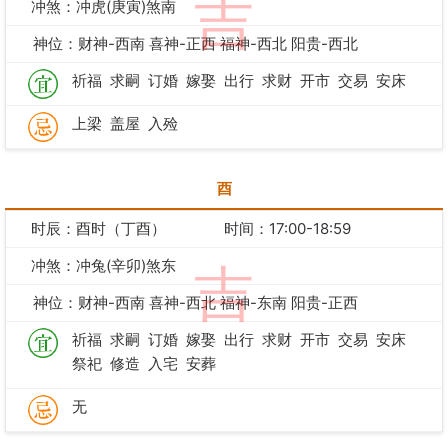
吉
冲煞：冲虎(庚寅)煞南
神位：财神-西南 喜神-正西 福神-西北 阳贵-西北
祈福
求嗣
订婚
嫁娶
出行
求财
开市
交易
安床
上梁
盖屋
入殓
酉
时辰：酉时（丁酉）
时间：17:00-18:59
冲煞：冲兔(辛卯)煞东
吉
神位：财神-西南 喜神-西北 福神-东南 阳贵-正西
祈福
求嗣
订婚
嫁娶
出行
求财
开市
交易
安床
祭祀
修造
入宅
安葬
无