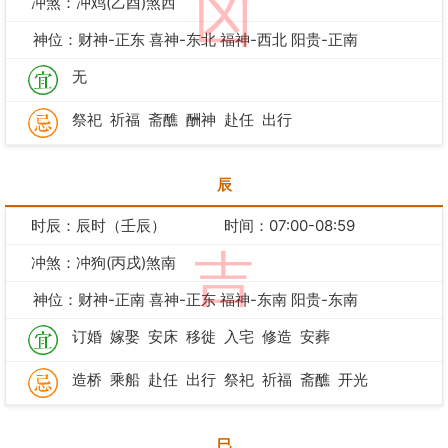
凶
冲煞：冲鸡(乙酉)煞西
神位：财神-正东 喜神-东北 福神-西北 阳贵-正南
无
祭祀
祈福
斋醮
酬神
赴任
出行
辰
时辰：辰时（壬辰）
时间：07:00-08:59
吉
冲煞：冲狗(丙戌)煞南
神位：财神-正南 喜神-正东 福神-东南 阳贵-东南
订婚
嫁娶
安床
移徙
入宅
修造
安葬
造桥
乘船
赴任
出行
祭祀
祈福
斋醮
开光
巳