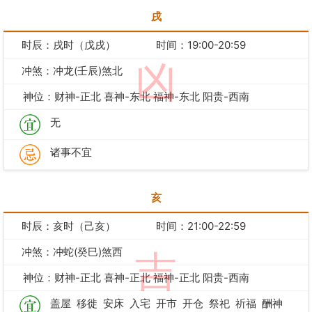
戌
时辰：戌时（戊戌）
时间：19:00-20:59
凶
冲煞：冲龙(壬辰)煞北
神位：财神-正北 喜神-东北 福神-东北 阳贵-西南
无
诸事不宜
亥
时辰：亥时（己亥）
时间：21:00-22:59
冲煞：冲蛇(癸巳)煞西
吉
神位：财神-正北 喜神-正北 福神-正北 阳贵-西南
盖屋
移徙
安床
入宅
开市
开仓
祭祀
祈福
酬神