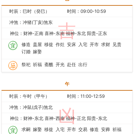
时辰：巳时（癸巳）
时间：09:00-10:59
冲煞：冲猪(丁亥)煞东
吉
神位：财神-正南 喜神-东南 福神-东北 阳贵-正东
修造
盖屋
移徙
作灶
安床
入宅
开市
求财
见贵
订婚
嫁娶
祭祀
祈福
斋醮
开光
赴任
出行
午
时辰：午时（甲午）
时间：11:00-12:59
冲煞：冲鼠(戊子)煞北
凶
神位：财神-东北 喜神-西南 福神-正北 阳贵-东北
求嗣
嫁娶
移徙
入宅
开市
交易
修造
安葬
祈福