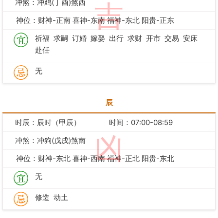
冲煞：冲鸡(丁酉)煞西
吉
神位：财神-正南 喜神-东南 福神-东北 阳贵-正东
祈福
求嗣
订婚
嫁娶
出行
求财
开市
交易
安床
赴任
无
辰
时辰：辰时（甲辰）
时间：07:00-08:59
凶
冲煞：冲狗(戊戌)煞南
神位：财神-东北 喜神-西南 福神-正北 阳贵-东北
无
修造
动土