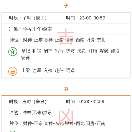
子
时辰：子时（庚子）
时间：23:00-00:59
冲煞：冲马(甲午)煞南
吉
神位：财神-正东 喜神-正南 福神-西南 阳贵-东北
祭祀
祈福
酬神
出行
求财
见贵
订婚
嫁娶
修造
安葬
上梁
盖屋
入殓
赴任
词讼
丑
时辰：丑时（辛丑）
时间：01:00-02:59
凶
冲煞：冲羊(乙未)煞东
神位：财神-正东 喜神-东北 福神-西北 阳贵-正南