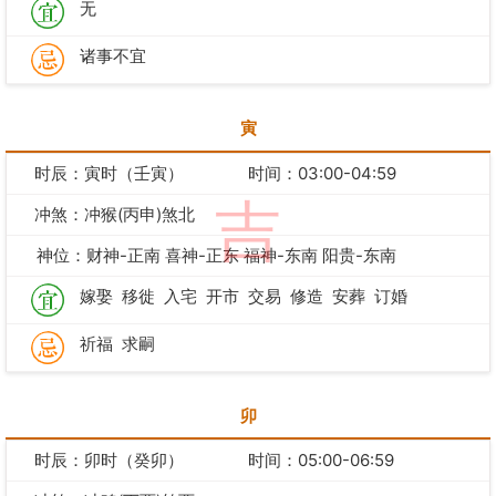
无
诸事不宜
寅
时辰：寅时（壬寅）
时间：03:00-04:59
吉
冲煞：冲猴(丙申)煞北
神位：财神-正南 喜神-正东 福神-东南 阳贵-东南
嫁娶
移徙
入宅
开市
交易
修造
安葬
订婚
祈福
求嗣
卯
时辰：卯时（癸卯）
时间：05:00-06:59