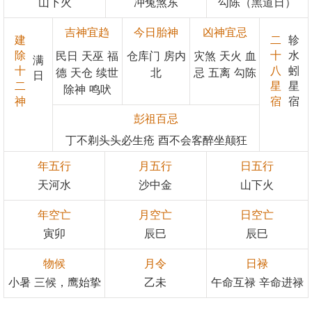
山下火
冲兔煞东
勾陈（黑道日）
吉神宜趋
今日胎神
凶神宜忌
建
二
轸
除
十
水
民日 天巫 福
仓库门 房内
灾煞 天火 血
满
十
八
蚓
德 天仓 续世
北
忌 五离 勾陈
日
二
星
星
除神 鸣吠
神
宿
宿
彭祖百忌
丁不剃头头必生疮 酉不会客醉坐颠狂
年五行
月五行
日五行
天河水
沙中金
山下火
年空亡
月空亡
日空亡
寅卯
辰巳
辰巳
物候
月令
日禄
小暑 三候，鹰始挚
乙未
午命互禄 辛命进禄