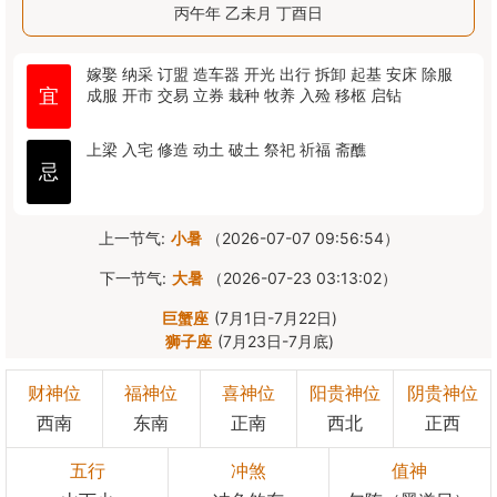
丙午年 乙未月 丁酉日
嫁娶
纳采
订盟
造车器
开光
出行
拆卸
起基
安床
除服
宜
成服
开市
交易
立券
栽种
牧养
入殓
移柩
启钻
上梁
入宅
修造
动土
破土
祭祀
祈福
斋醮
忌
上一节气:
小暑
（2026-07-07 09:56:54）
下一节气:
大暑
（2026-07-23 03:13:02）
巨蟹座
(7月1日-7月22日)
狮子座
(7月23日-7月底)
财神位
福神位
喜神位
阳贵神位
阴贵神位
西南
东南
正南
西北
正西
五行
冲煞
值神