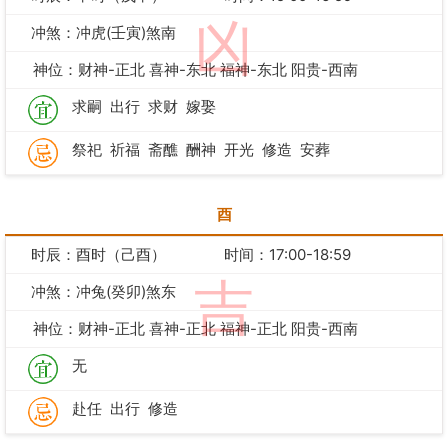
凶
冲煞：冲虎(壬寅)煞南
神位：财神-正北 喜神-东北 福神-东北 阳贵-西南
求嗣
出行
求财
嫁娶
祭祀
祈福
斋醮
酬神
开光
修造
安葬
酉
时辰：酉时（己酉）
时间：17:00-18:59
吉
冲煞：冲兔(癸卯)煞东
神位：财神-正北 喜神-正北 福神-正北 阳贵-西南
无
赴任
出行
修造