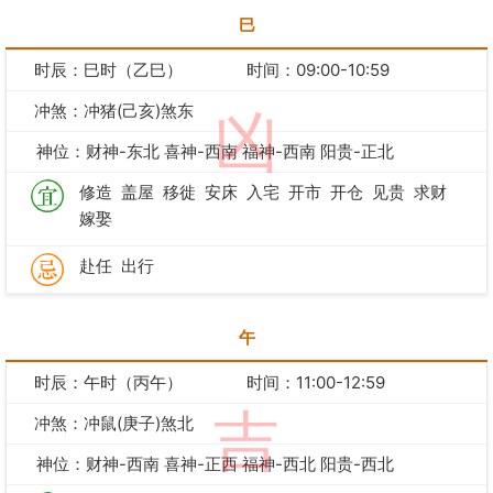
巳
时辰：巳时（乙巳）
时间：09:00-10:59
冲煞：冲猪(己亥)煞东
凶
神位：财神-东北 喜神-西南 福神-西南 阳贵-正北
修造
盖屋
移徙
安床
入宅
开市
开仓
见贵
求财
嫁娶
赴任
出行
午
时辰：午时（丙午）
时间：11:00-12:59
吉
冲煞：冲鼠(庚子)煞北
神位：财神-西南 喜神-正西 福神-西北 阳贵-西北