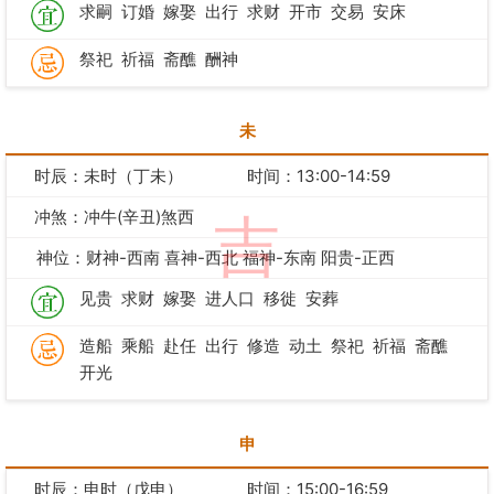
求嗣
订婚
嫁娶
出行
求财
开市
交易
安床
祭祀
祈福
斋醮
酬神
未
时辰：未时（丁未）
时间：13:00-14:59
冲煞：冲牛(辛丑)煞西
吉
神位：财神-西南 喜神-西北 福神-东南 阳贵-正西
见贵
求财
嫁娶
进人口
移徙
安葬
造船
乘船
赴任
出行
修造
动土
祭祀
祈福
斋醮
开光
申
时辰：申时（戊申）
时间：15:00-16:59