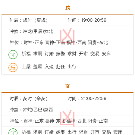
戌
时辰：戌时（庚戌）
时间：19:00-20:59
凶
冲煞：冲龙(甲辰)煞北
神位：财神-正东 喜神-正南 福神-西南 阳贵-东北
祈福
求嗣
订婚
嫁娶
求财
开市
交易
安床
上梁
盖屋
入殓
赴任
出行
亥
时辰：亥时（辛亥）
时间：21:00-22:59
冲煞：冲蛇(乙巳)煞西
凶
神位：财神-正东 喜神-东北 福神-西北 阳贵-正南
祈福
求嗣
订婚
嫁娶
出行
求财
开市
交易
安床