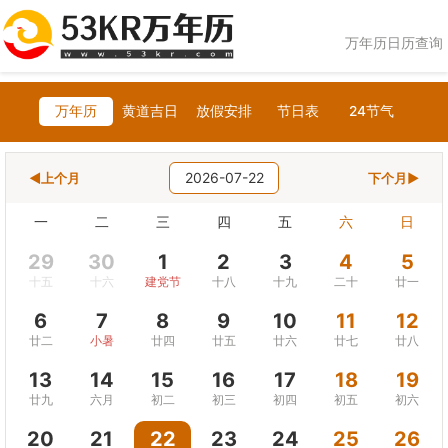
万年历日历查询
万年历
黄道吉日
放假安排
节日表
24节气
2026-07-22
◀上个月
下个月▶
一
二
三
四
五
六
日
29
30
1
2
3
4
5
十五
十六
建党节
十八
十九
二十
廿一
6
7
8
9
10
11
12
廿二
小暑
廿四
廿五
廿六
廿七
廿八
13
14
15
16
17
18
19
廿九
六月
初二
初三
初四
初五
初六
20
21
22
23
24
25
26