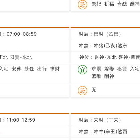
祭祀
祈福
斋醮
酬神
：07:00-08:59
时辰：巳时（乙巳）
冲煞：冲猪(己亥)煞东
凶
正北 阳贵-东北
神位：财神-东北 喜神-西南
入宅
安葬
赴任
出行
求财
求嗣
嫁娶
移徙
入宅
斋醮
酬神
无
：11:00-12:59
时辰：未时（丁未）
吉
冲煞：冲牛(辛丑)煞西