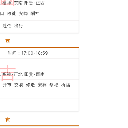
 福神-东南 阳贵-正西
口
移徙
安葬
酬神
赴任
出行
酉
时间：17:00-18:59
吉
 福神-正北 阳贵-西南
开市
交易
修造
安葬
祭祀
祈福
亥