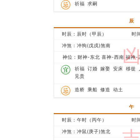
祈福
求嗣
辰
时辰：辰时（甲辰）
时间
冲煞：冲狗(戊戌)煞南
神位：财神-东北 喜神-西南 福神-
祈福
订婚
嫁娶
安床
移徙
见贵
造桥
乘船
修造
动土
午
时辰：午时（丙午）
时间
冲煞：冲鼠(庚子)煞北