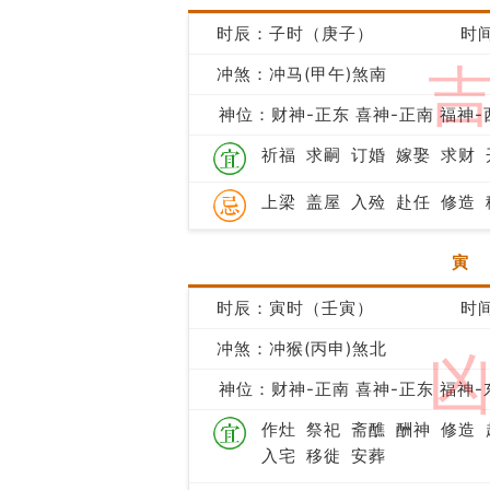
时辰：子时（庚子）
时间
冲煞：冲马(甲午)煞南
神位：财神-正东 喜神-正南 福神-
祈福
求嗣
订婚
嫁娶
求财
上梁
盖屋
入殓
赴任
修造
寅
时辰：寅时（壬寅）
时间
冲煞：冲猴(丙申)煞北
神位：财神-正南 喜神-正东 福神-
作灶
祭祀
斋醮
酬神
修造
入宅
移徙
安葬