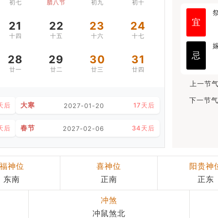
初七
腊八节
初九
初十
宜
21
22
23
24
十四
十五
十六
十七
忌
28
29
30
31
廿一
廿二
廿三
廿四
上一节气
下一节气
大寒
天后
17天后
2027-01-20
春节
天后
34天后
2027-02-06
福神位
喜神位
阳贵神
东南
正南
正东
冲煞
冲鼠煞北