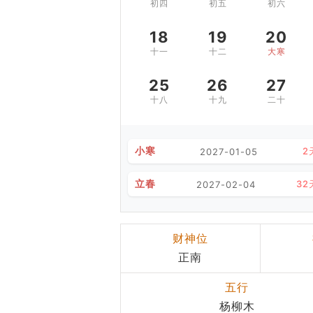
初四
初五
初六
18
19
20
十一
十二
大寒
25
26
27
十八
十九
二十
小寒
2
2027-01-05
立春
32
2027-02-04
财神位
正南
五行
杨柳木