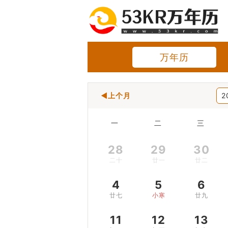
万年历
◀上个月
2
一
二
三
28
29
30
二十
廿一
廿二
4
5
6
廿七
小寒
廿九
11
12
13