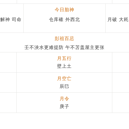
今日胎神
 解神 司命
仓库碓 外西北
月破 大耗
彭祖百忌
壬不泱水更难提防 午不苫盖屋主更张
月五行
壁上土
月空亡
辰巳
月令
庚子