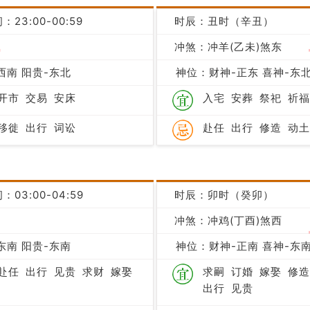
：23:00-00:59
时辰：丑时（辛丑）
吉
冲煞：冲羊(乙未)煞东
西南 阳贵-东北
神位：财神-正东 喜神-东北
开市
交易
安床
入宅
安葬
祭祀
祈福
移徙
出行
词讼
赴任
出行
修造
动土
：03:00-04:59
时辰：卯时（癸卯）
冲煞：冲鸡(丁酉)煞西
凶
东南 阳贵-东南
神位：财神-正南 喜神-东南
赴任
出行
见贵
求财
嫁娶
求嗣
订婚
嫁娶
修造
出行
见贵