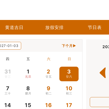
黄道吉日
放假安排
节日表
027-01-03
下个月▶
20
四
五
六
日
31
1
2
3
廿三
元旦
廿五
廿六
7
8
9
10
三十
腊月
初二
初三
14
15
16
17