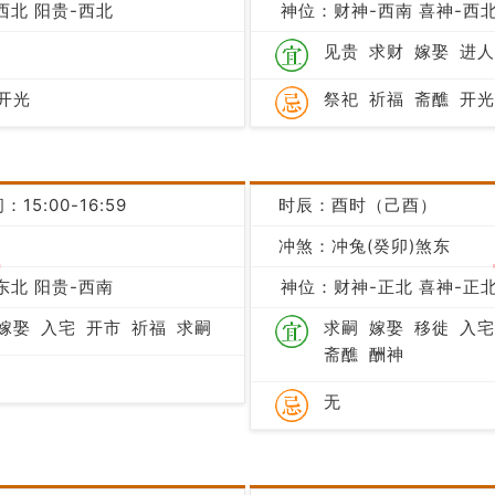
西北 阳贵-西北
神位：财神-西南 喜神-西北
见贵
求财
嫁娶
进人
开光
祭祀
祈福
斋醮
开光
：15:00-16:59
时辰：酉时（己酉）
冲煞：冲兔(癸卯)煞东
吉
东北 阳贵-西南
神位：财神-正北 喜神-正北
嫁娶
入宅
开市
祈福
求嗣
求嗣
嫁娶
移徙
入宅
斋醮
酬神
无