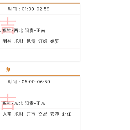
时间：01:00-02:59
吉
 福神-西北 阳贵-正南
酬神
求财
见贵
订婚
嫁娶
卯
时间：05:00-06:59
吉
 福神-东北 阳贵-正东
入宅
求财
开市
交易
安葬
赴任