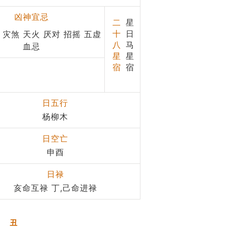
凶神宜忌
二
星
十
日
 灾煞 天火 厌对 招摇 五虚
八
马
血忌
星
星
宿
宿
日五行
杨柳木
日空亡
申酉
日禄
亥命互禄 丁,己命进禄
丑