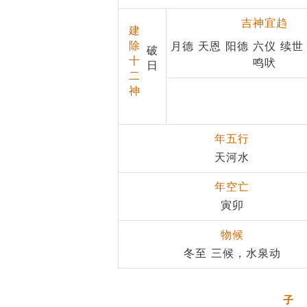
吉神宜趋
建
除
月德 天恩 阳德 六仪 续世
破
十
鸣吠
日
二
神
年五行
天河水
年空亡
寅卯
物候
冬至 三候，水泉动
子