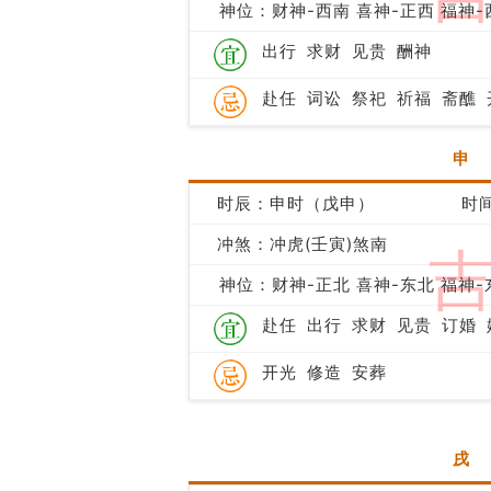
神位：财神-西南 喜神-正西 福神-
出行
求财
见贵
酬神
赴任
词讼
祭祀
祈福
斋醮
申
时辰：申时（戊申）
时间
冲煞：冲虎(壬寅)煞南
神位：财神-正北 喜神-东北 福神-
赴任
出行
求财
见贵
订婚
开光
修造
安葬
戌