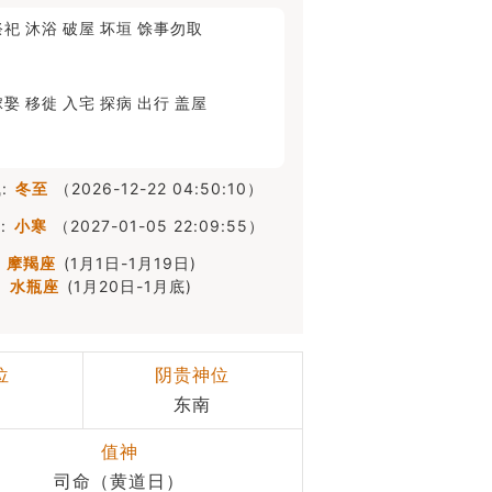
祭祀
沐浴
破屋
坏垣
馀事勿取
嫁娶
移徙
入宅
探病
出行
盖屋
:
冬至
（2026-12-22 04:50:10）
:
小寒
（2027-01-05 22:09:55）
摩羯座
(1月1日-1月19日)
水瓶座
(1月20日-1月底)
位
阴贵神位
东南
值神
司命（黄道日）