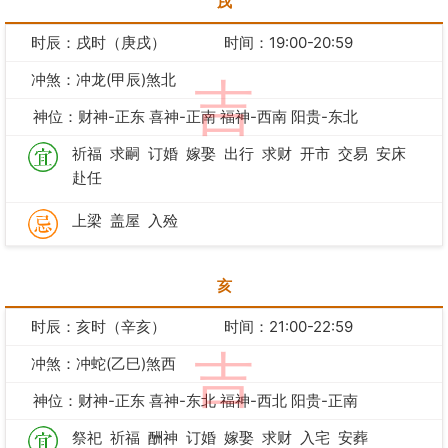
戌
时辰：戌时（庚戌）
时间：19:00-20:59
冲煞：冲龙(甲辰)煞北
吉
神位：财神-正东 喜神-正南 福神-西南 阳贵-东北
祈福
求嗣
订婚
嫁娶
出行
求财
开市
交易
安床
赴任
上梁
盖屋
入殓
亥
时辰：亥时（辛亥）
时间：21:00-22:59
吉
冲煞：冲蛇(乙巳)煞西
神位：财神-正东 喜神-东北 福神-西北 阳贵-正南
祭祀
祈福
酬神
订婚
嫁娶
求财
入宅
安葬