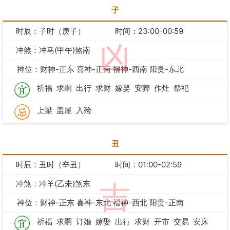
子
时辰：子时（庚子）
时间：23:00-00:59
凶
冲煞：冲马(甲午)煞南
神位：财神-正东 喜神-正南 福神-西南 阳贵-东北
祈福
求嗣
出行
求财
嫁娶
安葬
作灶
祭祀
上梁
盖屋
入殓
丑
时辰：丑时（辛丑）
时间：01:00-02:59
冲煞：冲羊(乙未)煞东
吉
神位：财神-正东 喜神-东北 福神-西北 阳贵-正南
祈福
求嗣
订婚
嫁娶
出行
求财
开市
交易
安床