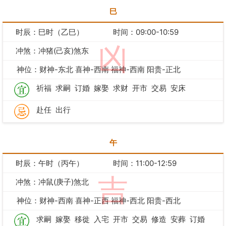
巳
时辰：巳时（乙巳）
时间：09:00-10:59
凶
冲煞：冲猪(己亥)煞东
神位：财神-东北 喜神-西南 福神-西南 阳贵-正北
祈福
求嗣
订婚
嫁娶
求财
开市
交易
安床
赴任
出行
午
时辰：午时（丙午）
时间：11:00-12:59
吉
冲煞：冲鼠(庚子)煞北
神位：财神-西南 喜神-正西 福神-西北 阳贵-西北
求嗣
嫁娶
移徙
入宅
开市
交易
修造
安葬
订婚