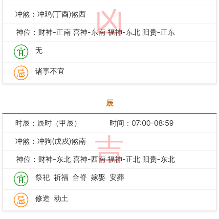
凶
冲煞：冲鸡(丁酉)煞西
神位：财神-正南 喜神-东南 福神-东北 阳贵-正东
无
诸事不宜
辰
时辰：辰时（甲辰）
时间：07:00-08:59
吉
冲煞：冲狗(戊戌)煞南
神位：财神-东北 喜神-西南 福神-正北 阳贵-东北
祭祀
祈福
合脊
嫁娶
安葬
修造
动土