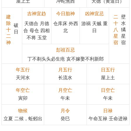
屋上土
冲蛇煞西
天德（黄道日）
吉神宜趋
今日胎神
凶神宜忌
建
二
壁
除
十
水
天德合 月德
仓库床 外西
游祸 天贼 重
破
十
八
獝
合 母仓 四相
北
日
日
二
星
星
不将 玉堂
神
宿
宿
彭祖百忌
丁不剃头头必生疮 亥不嫁娶不利新郎
年五行
月五行
日五行
天河水
长流水
屋上土
年空亡
月空亡
日空亡
寅卯
午未
午未
物候
月令
日禄
立夏 二候，蚯蚓出
癸巳
午命互禄 壬命进禄