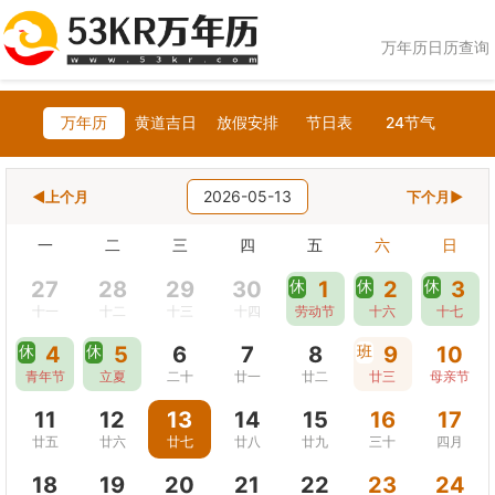
万年历日历查询
万年历
黄道吉日
放假安排
节日表
24节气
2026-05-13
◀上个月
下个月▶
一
二
三
四
五
六
日
27
28
29
30
休
1
休
2
休
3
十一
十二
十三
十四
劳动节
十六
十七
休
4
休
5
6
7
8
班
9
10
青年节
立夏
二十
廿一
廿二
廿三
母亲节
11
12
13
14
15
16
17
廿五
廿六
廿七
廿八
廿九
三十
四月
18
19
20
21
22
23
24