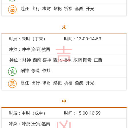
赴任
出行
求财
祭祀
祈福
斋醮
开光
未
时辰：未时（丁未）
时间：13:00-14:59
吉
冲煞：冲牛(辛丑)煞西
神位：财神-西南 喜神-西北 福神-东南 阳贵-正西
酬神
修造
作灶
赴任
出行
求财
祭祀
祈福
斋醮
开光
申
时辰：申时（戊申）
时间：15:00-16:59
冲煞：冲虎(壬寅)煞南