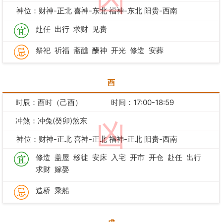
凶
神位：财神-正北 喜神-东北 福神-东北 阳贵-西南
赴任
出行
求财
见贵
祭祀
祈福
斋醮
酬神
开光
修造
安葬
酉
时辰：酉时（己酉）
时间：17:00-18:59
冲煞：冲兔(癸卯)煞东
凶
神位：财神-正北 喜神-正北 福神-正北 阳贵-西南
修造
盖屋
移徙
安床
入宅
开市
开仓
赴任
出行
求财
嫁娶
造桥
乘船