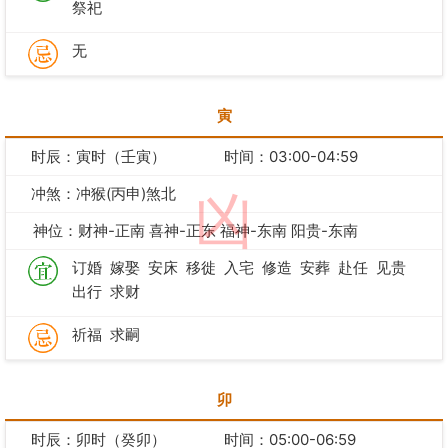
祭祀
无
寅
时辰：寅时（壬寅）
时间：03:00-04:59
冲煞：冲猴(丙申)煞北
凶
神位：财神-正南 喜神-正东 福神-东南 阳贵-东南
订婚
嫁娶
安床
移徙
入宅
修造
安葬
赴任
见贵
出行
求财
祈福
求嗣
卯
时辰：卯时（癸卯）
时间：05:00-06:59